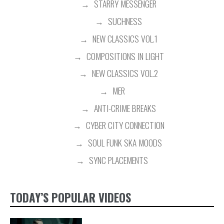
STARRY MESSENGER
SUCHNESS
NEW CLASSICS VOL.1
COMPOSITIONS IN LIGHT
NEW CLASSICS VOL.2
MER
ANTI-CRIME BREAKS
CYBER CITY CONNECTION
SOUL FUNK SKA MOODS
SYNC PLACEMENTS
TODAY’S POPULAR VIDEOS