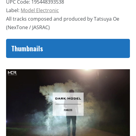
UPC Code: 195448393538
Label:
Model Electronic
All tracks composed and produced by Tatsuya Oe
(NexTone / JASRAC)
Thumbnails