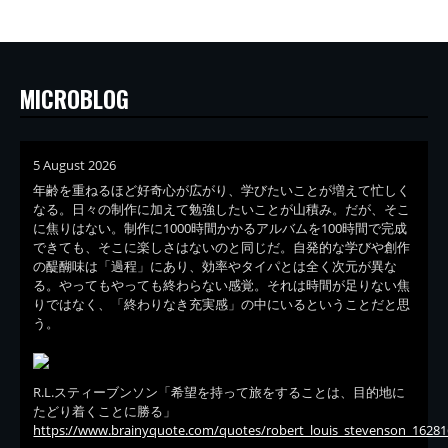
MICROBLOG
5 August 2026
年齢を重ねるほど好奇心が広がり、学びたいことが増えて忙しく
なる。日々の制作に加えて勉強したいことが山積み。だが、そこ
に焦りはない。制作に1000時間かかるアルバムを100時間で完成
できても、そこに楽しさはないのと同じだ。自発的な学びや創作
の醍醐味は「過程」にあり、効率やタイパとは全く次元が異な
る。やってもやっても終わらない感覚。それは時間が足りない焦
りではなく、「終わりなき充実感」の中にいるということだと思
う。
R.L.スティーブンソン「希望を持って旅をすることは、目的地に
たどり着くことに勝る」
https://www.brainyquote.com/quotes/robert_louis_stevenson_16281