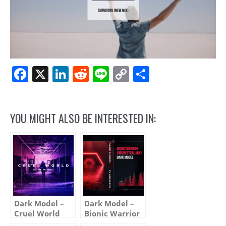
Facebook
X
LinkedIn
Reddit
Line
Copy
Share
Link
YOU MIGHT ALSO BE INTERESTED IN:
Dark Model –
Dark Model –
Cruel World
Bionic Warrior
(Audio
(Orchestral