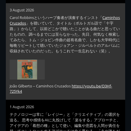
3 August 2026
Carol Robbinsというハープ奏者が演奏するインスト「
Caminhos
Cruzados
」を聴いていて、タイトル（ポルトガル語で「十字
路」）からして、以前どこかで聴いたことがある曲だと思ってい
たものの、調べるまでには至らなかった。先日、何気なく検索し
てみたら、トム・ジョビン作曲の超有名曲で、しかも大学時代に
毎晩リピートして聴いていたジョアン・ジルベルトのアルバムに
収録されていたのだった。もうこれで一生忘れない（笑）。
João Gilberto – Caminhos Cruzados
https://youtu.be/D3Hf-
725Yk4
1 August 2026
テクノロジーは常に「レイジー」と「クリエイティブ」の選択を
迫る。 思考や感情をAIに丸投げして「楽をする」アプローチと、
アイデアの「着想の種」として使い、編集や意図を人間が責任を
持ってコントロールするアプローチは全く異なる。「今や誰もが