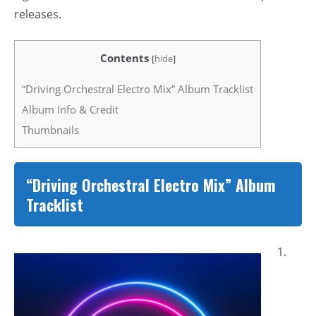
releases.
Contents
[
hide
]
“Driving Orchestral Electro Mix” Album Tracklist
Album Info & Credit
Thumbnails
“Driving Orchestral Electro Mix” Album
Tracklist
1.