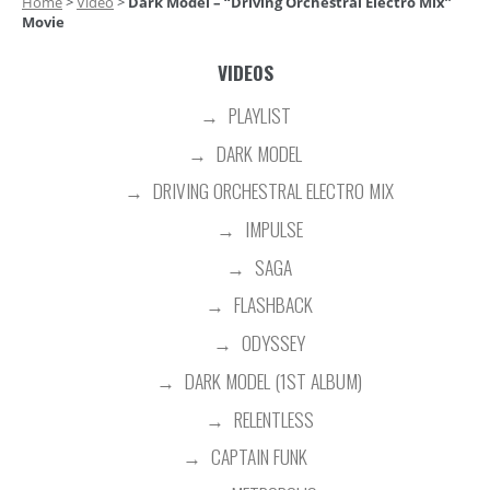
Home
>
Video
>
Dark Model – “Driving Orchestral Electro Mix”
Movie
VIDEOS
PLAYLIST
DARK MODEL
DRIVING ORCHESTRAL ELECTRO MIX
IMPULSE
SAGA
FLASHBACK
ODYSSEY
DARK MODEL (1ST ALBUM)
RELENTLESS
CAPTAIN FUNK