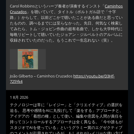
Carol Robbinsというハープ奏者が演奏するインスト「
Caminhos
Cruzados
」を聴いていて、タイトル（ポルトガル語で「十字
路」）からして、以前どこかで聴いたことがある曲だと思ってい
たものの、調べるまでには至らなかった。先日、何気なく検索し
てみたら、トム・ジョビン作曲の超有名曲で、しかも大学時代に
毎晩リピートして聴いていたジョアン・ジルベルトのアルバムに
収録されていたのだった。もうこれで一生忘れない（笑）。
João Gilberto – Caminhos Cruzados
https://youtu.be/D3Hf-
725Yk4
1 8月 2026
テクノロジーは常に「レイジー」と「クリエイティブ」の選択を
迫る。 思考や感情をAIに丸投げして「楽をする」アプローチと、
アイデアの「着想の種」として使い、編集や意図を人間が責任を
持ってコントロールするアプローチは全く異なる。「今や誰もが
スタジオでAIを使っている」というグラミー賞のエグゼクティブ
のコメントが引用されているが、もしそれがレイジーな使い方ば