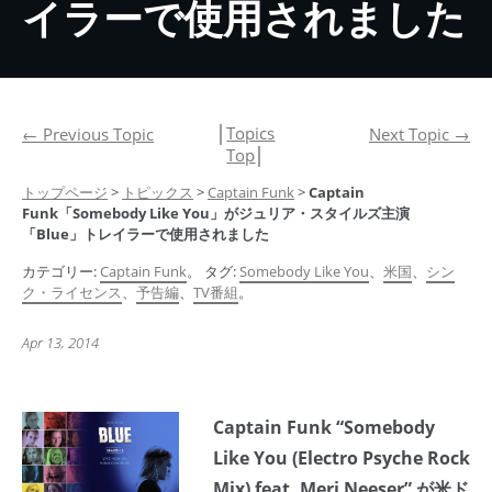
イラーで使用されました
│
Topics
←
Previous Topic
Next Topic
→
Top
│
トップページ
>
トピックス
>
Captain Funk
>
Captain
Funk「Somebody Like You」がジュリア・スタイルズ主演
「Blue」トレイラーで使用されました
カテゴリー:
Captain Funk
。 タグ:
Somebody Like You
、
米国
、
シン
ク・ライセンス
、
予告編
、
TV番組
。
Apr 13, 2014
Captain Funk “Somebody
Like You (Electro Psyche Rock
Mix) feat. Meri Neeser” が米ド