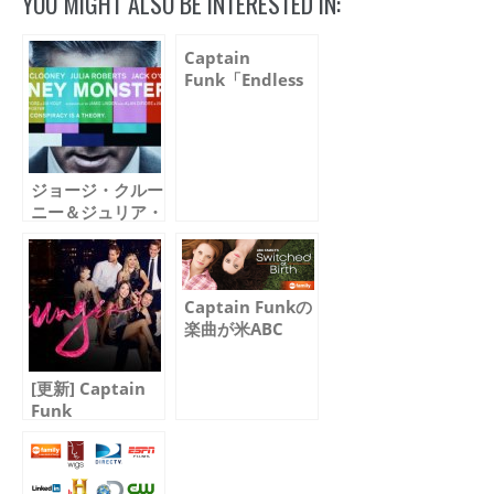
YOU MIGHT ALSO BE INTERESTED IN:
Captain
Funk「Endless
Possibilities」が
米国ドラマ 「ス
イッチ 〜運命の
いたずら〜」でフ
ジョージ・クルー
ィーチャーされま
ニー＆ジュリア・
した
ロバーツ主演によ
る映画「Money
Monster（マネ
ー・モンスタ
Captain Funkの
ー）」予告編に
楽曲が米ABC
Captain Funkの
Familyドラマ
楽曲が使用されま
「スイッチ 〜運
した
[更新] Captain
命のいたずら〜」
Funk
でフィーチャー
『Leaving』が米
ドラマ
『Younger（サ