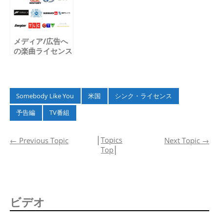
バヨミ大作
戦！）』でフィー
チャーされました
メディア/広告へ
の楽曲ライセンス
実績 – 2014 夏 –
Somebody Like You
米国
シンク・ライセンス
予告編
TV番組
│
Topics
←
Previous Topic
Next Topic
→
Top
│
ビデオ