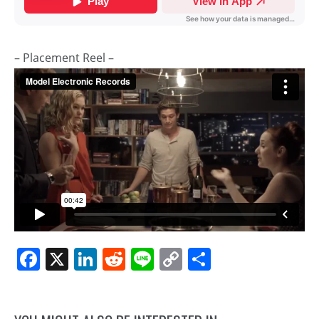
– Placement Reel –
Facebook
X
LinkedIn
Reddit
Line
Copy
共
Link
有