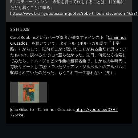
R.L.スティーブンソン「希望を持って旅をすることは、目的地に
たどり着くことに勝る」
https://www.brainyquote.com/quotes/robert_louis_stevenson_16281
3 8月 2026
Carol Robbinsというハープ奏者が演奏するインスト「
Caminhos
Cruzados
」を聴いていて、タイトル（ポルトガル語で「十字
路」）からして、以前どこかで聴いたことがある曲だと思ってい
たものの、調べるまでには至らなかった。先日、何気なく検索し
てみたら、トム・ジョビン作曲の超有名曲で、しかも大学時代に
毎晩リピートして聴いていたジョアン・ジルベルトのアルバムに
収録されていたのだった。もうこれで一生忘れない（笑）。
João Gilberto – Caminhos Cruzados
https://youtu.be/D3Hf-
725Yk4