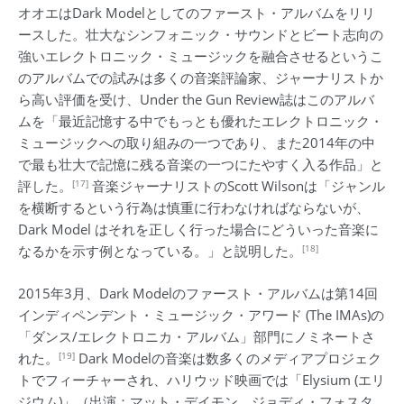
オオエはDark Modelとしてのファースト・アルバムをリリ
ースした。壮大なシンフォニック・サウンドとビート志向の
強いエレクトロニック・ミュージックを融合させるというこ
のアルバムでの試みは多くの音楽評論家、ジャーナリストか
ら高い評価を受け、Under the Gun Review誌はこのアルバ
ムを「最近記憶する中でもっとも優れたエレクトロニック・
ミュージックへの取り組みの一つであり、また2014年の中
で最も壮大で記憶に残る音楽の一つにたやすく入る作品」と
[17]
評した。
音楽ジャーナリストのScott Wilsonは「ジャンル
を横断するという行為は慎重に行わなければならないが、
Dark Model はそれを正しく行った場合にどういった音楽に
[18]
なるかを示す例となっている。」と説明した。
2015年3月、Dark Modelのファースト・アルバムは第14回
インディペンデント・ミュージック・アワード (The IMAs)の
「ダンス/エレクトロニカ・アルバム」部門にノミネートさ
[19]
れた。
Dark Modelの音楽は数多くのメディアプロジェク
トでフィーチャーされ、ハリウッド映画では「Elysium (エリ
ジウム)」（出演：マット・デイモン、ジョディ・フォスタ