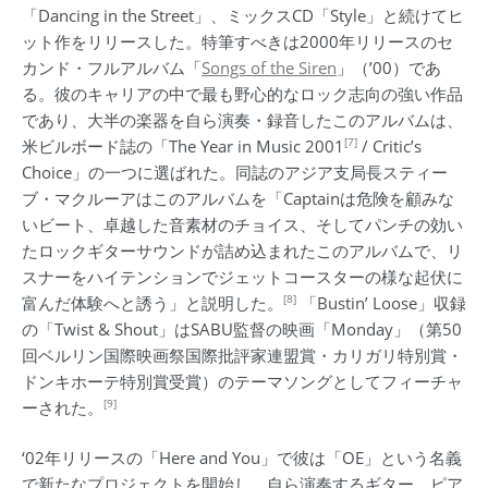
「Dancing in the Street」、ミックスCD「Style」と続けてヒ
ット作をリリースした。特筆すべきは2000年リリースのセ
カンド・フルアルバム「
Songs of the Siren
」（’00）であ
る。彼のキャリアの中で最も野心的なロック志向の強い作品
であり、大半の楽器を自ら演奏・録音したこのアルバムは、
[7]
米ビルボード誌の「The Year in Music 2001
/ Critic’s
Choice」の一つに選ばれた。同誌のアジア支局長スティー
ブ・マクルーアはこのアルバムを「Captainは危険を顧みな
いビート、卓越した音素材のチョイス、そしてパンチの効い
たロックギターサウンドが詰め込まれたこのアルバムで、リ
スナーをハイテンションでジェットコースターの様な起伏に
[8]
富んだ体験へと誘う」と説明した。
「Bustin’ Loose」収録
の「Twist & Shout」はSABU監督の映画「Monday」（第50
回ベルリン国際映画祭国際批評家連盟賞・カリガリ特別賞・
ドンキホーテ特別賞受賞）のテーマソングとしてフィーチャ
[9]
ーされた。
‘02年リリースの「Here and You」で彼は「OE」という名義
で新たなプロジェクトを開始し、自ら演奏するギター、ピア