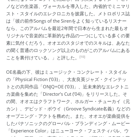
ノなどの生楽器、ヴォーカルを導入した、内省的でミニマリ
スト・スタイルのエレクロニカを披露した。メトロポリス誌
は「彼の前作Songs of the Sirenをよく知っているリスナー
なら、このアルバムを最近2年間で日本から生まれた最もオ
リジナルで音楽的に革新的な作品の一つにしている多くの要
素に気付くだろう。オオエのスタジオでのスキルは、あなた
の聞く普通のロックソング以上のものがこのアルバムにある
[10]
ことを裏付けている。」と評した。
OE名義の下、彼はミュージック・コンクレート・スタイル
の「Physical Fiction (’03)」、大友良英ジャズ・クインテッ
トとの共同作品「ONJQ+OE (’03)」、近未来的なエレクトニ
カ楽曲を集めた「Director’s Cut (’04)」をリリースした。そ
の間、オオエはクラフトワーク、ホルガー・チューカイ（元
カン）、デビッド・ボウイ（Groove Syndicate名義）などの
オープニング・アクトを務めた。また、オオエが楽曲提供を
したパナソニックのグローバル・ブランディング・ムービー
「Experience Color」はニューヨーク・フェスティバル、ウ