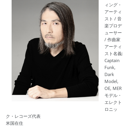
ィング・
アーティ
スト / 音
楽プロデ
ューサー
/ 作曲家
アーティ
スト名義:
Captain
Funk,
Dark
Model,
OE, MER
モデル・
エレクト
ロニッ
ク・レコーズ代表
米国在住