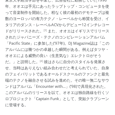
東京大学経済学部を卒業し、広告会社に勤務していた1996
年、オオエは手元にあったラップトップ・コンピュータを使
って音楽制作を開始した。程なく彼の最初のデモテープは複
数のヨーロッパの有力テクノ・レーベルから称賛を受け、イ
タリアのダンス・レーベルACVからデビュー12インチレコー
[3]
ドがリリースされた。
また、オオエはイギリスでリリース
されたジャパニーズ・テクノのコンピレーションアルバム
「Pacific State」に参加した(’97年)。DJ Magazine誌は「この
アルバムには幾つかの卓越した瞬間がある。例えばタツヤ・
オオエによる威勢の良い（生意気な）エレクトロがそう
[4]
だ。」と説明した。
彼はさらに自分のスタイルを発展さ
せ、当時はありえない組み合わせだと考えられていた、自身
のフェイバリットであるオールドスクールのファンクと最先
端のテクノを融合させる試みを進めた。その唯一無二なサウ
ンドはアルバム「Encounter with…」(’98)で具現化された。
このアルバムのリリースを以て、オオエは独自路線を行くソ
ロプロジェクト「Captain Funk」として、突如クラブシーン
に登場する。