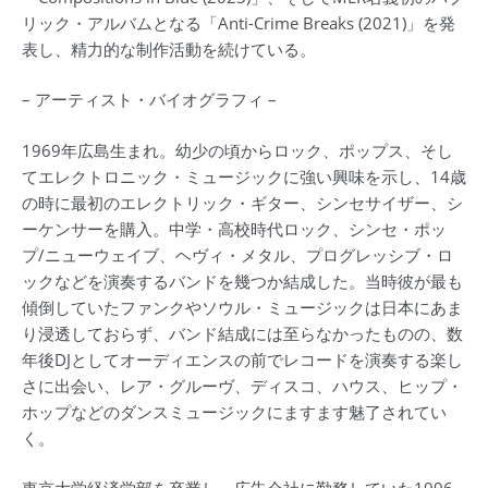
リック・アルバムとなる「Anti-Crime Breaks (2021)」を発
表し、精力的な制作活動を続けている。
– アーティスト・バイオグラフィ –
1969年広島生まれ。幼少の頃からロック、ポップス、そし
てエレクトロニック・ミュージックに強い興味を示し、14歳
の時に最初のエレクトリック・ギター、シンセサイザー、シ
ーケンサーを購入。中学・高校時代ロック、シンセ・ポッ
プ/ニューウェイブ、ヘヴィ・メタル、プログレッシブ・ロ
ックなどを演奏するバンドを幾つか結成した。当時彼が最も
傾倒していたファンクやソウル・ミュージックは日本にあま
り浸透しておらず、バンド結成には至らなかったものの、数
年後DJとしてオーディエンスの前でレコードを演奏する楽し
さに出会い、レア・グルーヴ、ディスコ、ハウス、ヒップ・
ホップなどのダンスミュージックにますます魅了されてい
く。