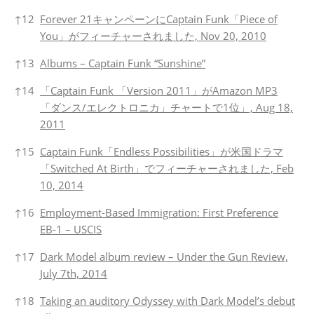
↑
12
Forever 21キャンペーンにCaptain Funk「Piece of
You」がフィーチャーされました, Nov 20, 2010
↑
13
Albums – Captain Funk “Sunshine”
↑
14
「Captain Funk 「Version 2011」がAmazon MP3
「ダンス/エレクトロニカ」チャートで1位」, Aug 18,
2011
↑
15
Captain Funk「Endless Possibilities」が米国ドラマ
「Switched At Birth」でフィーチャーされました, Feb
10, 2014
↑
16
Employment-Based Immigration: First Preference
EB-1 – USCIS
↑
17
Dark Model album review – Under the Gun Review,
July 7th, 2014
↑
18
Taking an auditory Odyssey with Dark Model’s debut