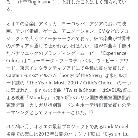
る！（F***ing insane!）」と評したことはよく知られてい
る。
オオエの音楽はアメリカ、ヨーロッパ、アジアにおいて映
画、テレビ番組、ゲーム、アニメーション、CMなどのプロ
ジェクトで広くフィーチャーされており、彼の楽曲が世界中
のメディアを通じて聴かれない日はない。彼が作曲を手掛け
たパナソニックのブランディング・ムービー「Experience
Color」はニューヨーク・フェスティバル、ウェビー・アワ
ード、東京インタラクティブアドにて各種の賞を受賞した。
Captain Funkのアルバム「Songs of the Siren」は米ビルボ
ード誌の「The Year in Music 2001 / Critic’s Choice」の一つ
に選ばれた。また彼の楽曲「Twist & Shout」 はSABU監督に
よる映画「Monday」（第50回ベルリン国際映画祭国際批評
家連盟賞・カリガリ特別賞・ドンキホーテ特別賞受賞）のテ
[2]
ーマソングとしてフィーチャーされた。
2012年7月、オオエの最新プロジェクトであるDark Model
名義での楽曲は2013年公開のハリウッド映画「Elysium (エ