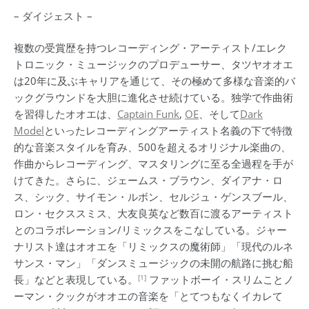
– ダイジェスト –
複数の受賞歴を持つレコーディング・アーティスト/エレク
トロニック・ミュージックのプロデューサー、タツヤオオエ
は20年に及ぶキャリアを通じて、その極めて多様な音楽的バ
ックグラウンドを大胆に進化させ続けている。独学で作曲術
を習得したオオエは、
Captain Funk
,
OE
、そして
Dark
Model
といったレコーディングアーティスト名義の下で特徴
的な音楽スタイルを育み、500を超えるオリジナル楽曲の、
作曲からレコーディング、マスタリングに至る全過程を手が
けてきた。さらに、ジェームス・ブラウン、ダイアナ・ロ
ス、シック、サイモン・ルボン、セルジュ・ゲンスブール、
ロン・セクススミス、大友良英など数百に渡るアーティスト
とのコラボレーション/リミックスをこなしている。ジャー
ナリスト達はオオエを「リミックスの魔術師」「現代のルネ
サンス・マン」「ダンスミュージックの未開の航路に挑む船
[1]
長」などと表現している。
ファットボーイ・スリムことノ
ーマン・クックがオオエの音楽を「とてつもなくイカレて