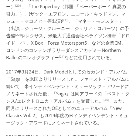
[20]
ー）
、「The Paperboy（邦題:「ペーパーボーイ 真夏の
引力」）」(ザック・エフロン、ニコール・キッドマン、マ
[21]
シュー・マコノヒー等出演)
、「マネー・モンスター」
（出演：ジョージ・クルーニー、ジュリア・ロバーツ）の予
[22]
告編
やレクサス、米最大手通信会社ベライゾン携帯「ドロ
[23]
イド」
、X Box「Forza Motorsport5」などの企業CM、
ロンドンのコンテンポラリーダンスアカデミーNorthern
[24]
Balletのコレオグラフィー
などに使用されている。
2017年3月24日、Dark Modelとしてのセカンド・アルバム
「
Saga
」を米国よりリリースした。ファースト・アルバムに
続いて、米インディペンデント・ミュージック・アワードに
ノミネートされた後、「Saga」は同アワードの「ベスト・ダ
[25]
ンス/エレクトロニカ・アルバム」を受賞した。
また、
同月にリリースされたOEとしてのニューアルバム「New
Classics Vol. 2」も2019年度の米インディペンデント・ミュ
ージック・アワードにノミネートされている。