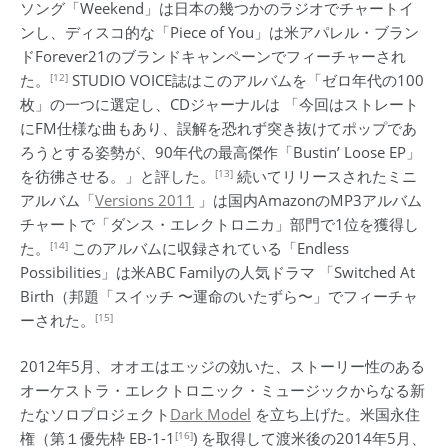
ソング「Weekend」は日本の幾つかのラジオでチャートイ
ンし、ディスコ的な「Piece of You」は米アパレル・ブラン
ドForever21のブランドキャンペーンでフィーチャーされ
[12]
た。
STUDIO VOICE誌はこのアルバムを「ゼロ年代の100
枚」の一つに選定し、CDジャーナルは 「今回はストレート
にFM仕様な曲もあり、誤解を恐れず突き抜けてポップであ
ろうとする姿勢が、90年代の最高傑作「Bustin’ Loose EP」
[13]
を彷彿させる。」と評した。
続いてリリースされたミニ
アルバム「
Versions 2011
」は国内AmazonのMP3アルバム
チャートで「ダンス・エレクトロニカ」部門で1位を獲得し
[14]
た。
このアルバムに収録されている「Endless
Possibilities」は米ABC Familyの人気ドラマ 「Switched At
Birth（邦題「スイッチ 〜運命のいたずら〜」でフィーチャ
[15]
ーされた。
2012年5月、オオエはエッジの効いた、ストーリー性のある
オーケストラ・エレクトロニック・ミュージックからなる新
たなソロプロジェクト
Dark Model
を立ち上げた。米国永住
[16]
権（第１優先枠 EB-1-1
) を取得して渡米後の2014年5月、