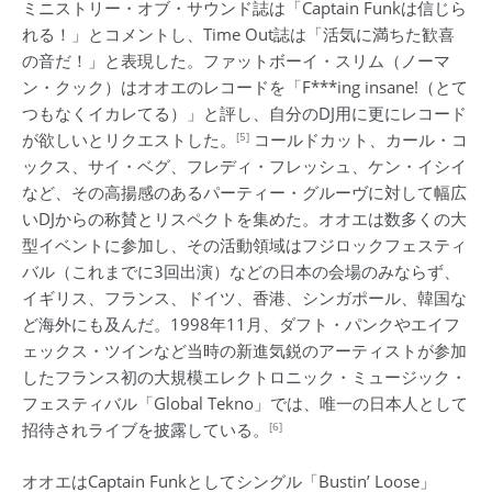
ミニストリー・オブ・サウンド誌は「Captain Funkは信じら
れる！」とコメントし、Time Out誌は「活気に満ちた歓喜
の音だ！」と表現した。ファットボーイ・スリム（ノーマ
ン・クック）はオオエのレコードを「F***ing insane!（とて
つもなくイカレてる）」と評し、自分のDJ用に更にレコード
[5]
が欲しいとリクエストした。
コールドカット、カール・コ
ックス、サイ・ベグ、フレディ・フレッシュ、ケン・イシイ
など、その高揚感のあるパーティー・グルーヴに対して幅広
いDJからの称賛とリスペクトを集めた。オオエは数多くの大
型イベントに参加し、その活動領域はフジロックフェスティ
バル（これまでに3回出演）などの日本の会場のみならず、
イギリス、フランス、ドイツ、香港、シンガポール、韓国な
ど海外にも及んだ。1998年11月、ダフト・パンクやエイフ
ェックス・ツインなど当時の新進気鋭のアーティストが参加
したフランス初の大規模エレクトロニック・ミュージック・
フェスティバル「Global Tekno」では、唯一の日本人として
[6]
招待されライブを披露している。
オオエはCaptain Funkとしてシングル「Bustin’ Loose」