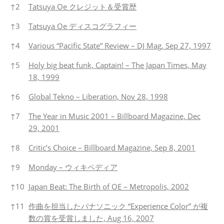
↑
2
Tatsuya Oe クレジット＆受賞歴
↑
3
Tatsuya Oe ディスコグラフィー
↑
4
Various “Pacific State” Review – DJ Mag, Sep 27, 1997
↑
5
Holy big beat funk, Captain! – The Japan Times, May
18, 1999
↑
6
Global Tekno – Liberation, Nov 28, 1998
↑
7
The Year in Music 2001 – Billboard Magazine, Dec
29, 2001
↑
8
Critic’s Choice – Billboard Magazine, Sep 8, 2001
↑
9
Monday – ウィキペディア
↑
10
Japan Beat: The Birth of OE – Metropolis, 2002
↑
11
作曲を担当したパナソニック “Experience Color” が複
数の賞を受賞しました, Aug 16, 2007