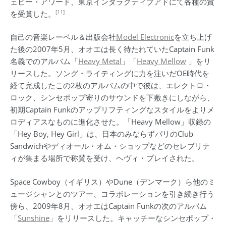
ェビー・アワード、東京インタラクティブアドにて各種の賞
[11]
を受賞した。
自己の音楽レーベル＆出版会社
Model Electronic
を立ち上げ
た後の2007年5月、オオエは長く待たれていたCaptain Funk
名義でのアルバム「
Heavy Metal
」「
Heavy Mellow
」をリ
リースした。ソング・ライティングに力を注いだOE時代を
経て完成したこの2枚のアルバムの中で彼は、エレクトロ・
ロック、シンセポップ寄りのサウンドを下敷きにしながら、
初期Captain Funkのアップリフティングなスタイルをよりメ
ロディアスなものに進化させた。「Heavy Mellow」収録の
「Hey Boy, Hey Girl」は、日本のみならずパリのClub
Sandwichやディオール・オム・ショップなどのセレブリテ
ィが集まる場所で称賛を受け、ヘヴィ・プレイされた。
Space Cowboy（イギリス）やDune（デンマーク）ら他のミ
ュージシャンとのツアー、コラボレーションを引き続き行う
傍ら、2009年8月、オオエはCaptain Funkの次のアルバム
「
Sunshine
」をリリースした。キャッチーなシンセポップ・