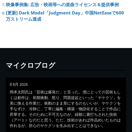
映像事例集: 広告・映画等への楽曲ライセンス＆提供事例
[更新] Dark Model「Judgment Day」中国NetEaseで600
万ストリーム達成
マイクロブログ
8 8月 2026
岡本太郎氏は「芸術は爆発だ」と言った。僕にとっての芸術もし
くは創作は、初期衝動、怒り、問題提起といった「ヤケクソ」を
美に換える作業だ。衝動のまま形にするのもいいが、ヤケクソを
手なずけ、冷静に、丁寧に編集・構築・物語化することで作品に
昇華する。そのために不可欠なのが、経験に裏打ちされた技術
（アート）なのだと思う。ただ、技術があれば作品めいたものは
作れるが、肝心のヤケクソを生み出すことはできない。