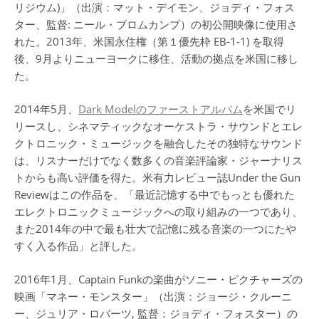
リジウム)」（出演：マット・デイモン、ジョディ・フォス
ター、監督: ニール・ブロムカンプ）の初公開映像に使用さ
れた。2013年、米国永住権（第１優先枠 EB-1-1) を取得
後、9月よりニューヨークに移住、活動の拠点を米国に移し
た。
2014年5月、
Dark Modelのファーストアルバム
を米国でリ
リースし、シネマティックなオーケストラ・サウンドとエレ
クトロニック・ミュージックを融合したその独特なサウンド
は、リスナーだけでなく数多くの音楽評論家・ジャーナリス
トからも高い評価を得た。米有力レビュー誌Under the Gun
Reviewはこの作品を、「最近記憶する中でもっとも優れた
エレクトロニックミュージックへの取り組みの一つであり、
また2014年の中で最も壮大で記憶に残る音楽の一つにたや
すく入る作品」と評した。
2016年1月、Captain Funkの楽曲がソニー・ピクチャーズの
映画「マネー・モンスター」（出演：ジョージ・クルーニ
ー、ジュリア・ロバーツ, 監督：ジョディ・フォスター）の