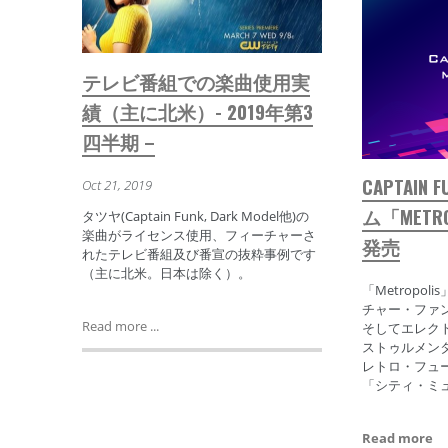
テレビ番組での楽曲使用実
績（主に北米）- 2019年第3
四半期 –
CAPTAIN
Oct 21, 2019
ム「METRO
タツヤ(Captain Funk, Dark Model他)の
楽曲がライセンス使用、フィーチャーさ
発売
れたテレビ番組及び番宣の抜粋事例です
（主に北米。日本は除く）。
「Metropo
チャー・ファ
Read more ...
そしてエレク
ストゥルメン
レトロ・フュ
「シティ・ミ
Read more