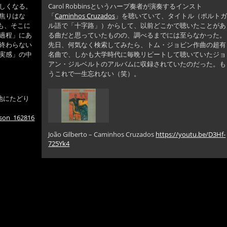
しくなる。
Carol Robbinsというハープ奏者が演奏するインスト
焦りはな
「
Caminhos Cruzados
」を聴いていて、タイトル（ポルト
ても、そこに
ル語で「十字路」）からして、以前どこかで聴いたことがあ
過程」にあ
る曲だと思っていたものの、調べるまでには至らなかった。
終わらない
先日、何気なく検索してみたら、トム・ジョビン作曲の超有
実感」の中
名曲で、しかも大学時代に毎晩リピートして聴いていたジョ
アン・ジルベルトのアルバムに収録されていたのだった。も
うこれで一生忘れない（笑）。
地にたどり
nson_162816
João Gilberto – Caminhos Cruzados
https://youtu.be/D3Hf-
725Yk4
ロ