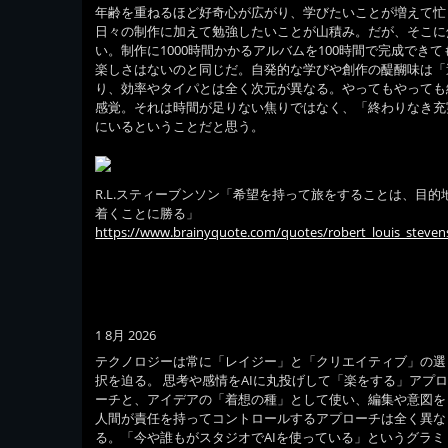
年齢を重ねるほど好奇心が広がり、学びたいことが増えて忙
日々の制作に加えて勉強したいことが山積み。だが、そこに
い。制作に1000時間かかるアルバムを100時間で完成でき
楽しさはないのと同じだ。自発的な学びや創作の醍醐味は「
り、効率やタイパとは全く次元が異なる。やってもやっても
感覚。それは時間が足りない焦りではなく、「終わりなき充
にいるということだと思う。
R.L.スティーブンソン「希望を持って旅をすることは、目的
着くことに勝る」
https://www.brainyquote.com/quotes/robert_louis_steve
1 8月 2026
テクノロジーは常に「レイジー」と「クリエイティブ」の選
択を迫る。 思考や感情をAIに丸投げして「楽をする」アプ
ーチと、アイデアの「着想の種」として使い、編集や意図を
人間が責任を持ってコントロールするアプローチは全く異な
る。「今や誰もがスタジオでAIを使っている」というグラミ