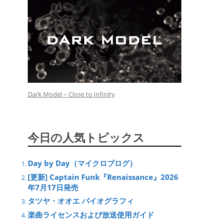
Dark Model – Close to Infinity
今日の人気トピックス
Day by Day（マイクロブログ）
[更新] Captain Funk『Renaissance』2026
年7月17日発売
タツヤ・オオエ バイオグラフィ
楽曲ライセンスおよび放送使用ガイド