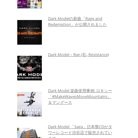
Dark Modelの新曲「Rage and
Redemption」が公開されました
Dark Model – Ran (乱, Resistance)
Dark Model 楽曲使用事例: ロキシー
「#MakeWavesMoveMountains」
＆マングース
Dark Model 「Saga」日本盤CDがタ
ワーレコード渋谷店で販売されてい