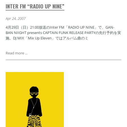
INTER FM “RADIO UP NINE”
Apr 24, 2007
4月29日（日）21:00放送のInter FM「RADIO UP NINE」で、GAN-
BAN NIIGHT presents CAPTAIN FUNK RELEASE PARTYの先行予約を実
施。DJ MIX「Mix Up Eleven」ではアルバム曲のミ
Read more ...