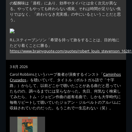
の醍醐味は「過程」にあり、効率やタイパとは全く次元が異な
る。やってもやっても終わらない感覚。それは時間が足りない焦
りではなく、「終わりなき充実感」の中にいるということだと思
う。
R.L.スティーブンソン「希望を持って旅をすることは、目的地に
たどり着くことに勝る」
https://www.brainyquote.com/quotes/robert_louis_stevenson_16281
3 8月 2026
Carol Robbinsというハープ奏者が演奏するインスト「
Caminhos
Cruzados
」を聴いていて、タイトル（ポルトガル語で「十字
路」）からして、以前どこかで聴いたことがある曲だと思ってい
たものの、調べるまでには至らなかった。先日、何気なく検索し
てみたら、トム・ジョビン作曲の超有名曲で、しかも大学時代に
毎晩リピートして聴いていたジョアン・ジルベルトのアルバムに
収録されていたのだった。もうこれで一生忘れない（笑）。