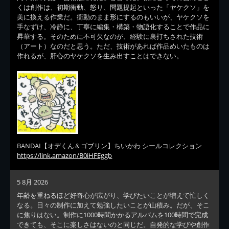
くは創作は、初期衝動、怒り、問題提起といった「ヤケクソ」を
美に換える作業だ。衝動のまま形にするのもいいが、ヤケクソを
手なずけ、冷静に、丁寧に編集・構築・物語化することで作品に
昇華する。そのために不可欠なのが、経験に裏打ちされた技術
（アート）なのだと思う。ただ、技術があれば作品めいたものは
作れるが、肝心のヤケクソを生み出すことはできない。
BANDAI【オデくん＆ゴブリン】ちいかわ シールコレクション
https://link.amazon/B0iHFEggb
5 8月 2026
年齢を重ねるほど好奇心が広がり、学びたいことが増えて忙しく
なる。日々の制作に加えて勉強したいことが山積み。だが、そこ
に焦りはない。制作に1000時間かかるアルバムを100時間で完成
できても、そこに楽しさはないのと同じだ。自発的な学びや創作