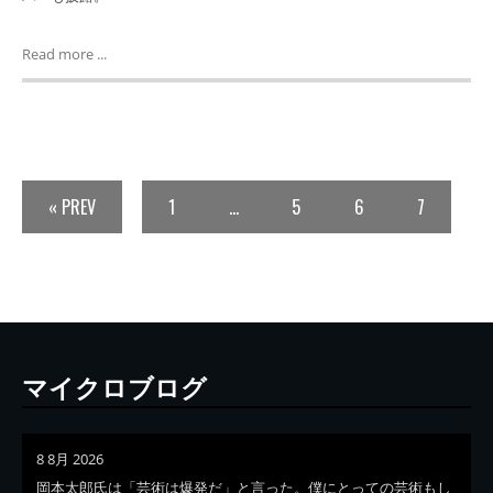
Read more ...
« PREV
1
…
5
6
7
マイクロブログ
8 8月 2026
岡本太郎氏は「芸術は爆発だ」と言った。僕にとっての芸術もし