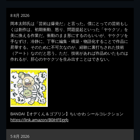
8 8月 2026
岡本太郎氏は「芸術は爆発だ」と言った。僕にとっての芸術もし
くは創作は、初期衝動、怒り、問題提起といった「ヤケクソ」を
美に換える作業だ。衝動のまま形にするのもいいが、ヤケクソを
手なずけ、冷静に、丁寧に編集・構築・物語化することで作品に
昇華する。そのために不可欠なのが、経験に裏打ちされた技術
（アート）なのだと思う。ただ、技術があれば作品めいたものは
作れるが、肝心のヤケクソを生み出すことはできない。
BANDAI【オデくん＆ゴブリン】ちいかわ シールコレクション
https://link.amazon/B0iHFEggb
5 8月 2026