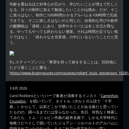
年齢を重ねるほど好奇心が広がり、学びたいことが増えて忙しく
なる。日々の制作に加えて勉強したいことが山積み。だが、そこ
に焦りはない。制作に1000時間かかるアルバムを100時間で完成
できても、そこに楽しさはないのと同じだ。自発的な学びや創作
の醍醐味は「過程」にあり、効率やタイパとは全く次元が異な
る。やってもやっても終わらない感覚。それは時間が足りない焦
りではなく、「終わりなき充実感」の中にいるということだと思
う。
R.L.スティーブンソン「希望を持って旅をすることは、目的地に
たどり着くことに勝る」
https://www.brainyquote.com/quotes/robert_louis_stevenson_16281
3 8月 2026
Carol Robbinsというハープ奏者が演奏するインスト「
Caminhos
Cruzados
」を聴いていて、タイトル（ポルトガル語で「十字
路」）からして、以前どこかで聴いたことがある曲だと思ってい
たものの、調べるまでには至らなかった。先日、何気なく検索し
てみたら、トム・ジョビン作曲の超有名曲で、しかも大学時代に
毎晩リピートして聴いていたジョアン・ジルベルトのアルバムに
収録されていたのだった。もうこれで一生忘れない（笑）。