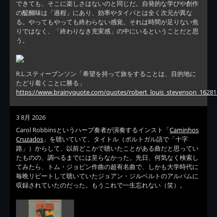
できても、そこに楽しさはないのと同じだ。自発的な学びや創作
の醍醐味は「過程」にあり、効率やタイパとは全く次元が異な
る。やってもやっても終わらない感覚。それは時間が足りない焦
りではなく、「終わりなき充実感」の中にいるということだと思
う。
R.L.スティーブンソン「希望を持って旅をすることは、目的地に
たどり着くことに勝る」
https://www.brainyquote.com/quotes/robert_louis_stevenson_16281
3 8月 2026
Carol Robbinsというハープ奏者が演奏するインスト「
Caminhos
Cruzados
」を聴いていて、タイトル（ポルトガル語で「十字
路」）からして、以前どこかで聴いたことがある曲だと思ってい
たものの、調べるまでには至らなかった。先日、何気なく検索し
てみたら、トム・ジョビン作曲の超有名曲で、しかも大学時代に
毎晩リピートして聴いていたジョアン・ジルベルトのアルバムに
収録されていたのだった。もうこれで一生忘れない（笑）。