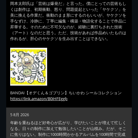
岡本太郎氏は「芸術は爆発だ」と言った。僕にとっての芸術もし
くは創作は、初期衝動、怒り、問題提起といった「ヤケクソ」を
美に換える作業だ。衝動のまま形にするのもいいが、ヤケクソを
手なずけ、冷静に、丁寧に編集・構築・物語化することで作品に
昇華する。そのために不可欠なのが、経験に裏打ちされた技術
（アート）なのだと思う。ただ、技術があれば作品めいたものは
作れるが、肝心のヤケクソを生み出すことはできない。
BANDAI【オデくん＆ゴブリン】ちいかわ シールコレクション
https://link.amazon/B0iHFEggb
5 8月 2026
年齢を重ねるほど好奇心が広がり、学びたいことが増えて忙しく
なる。日々の制作に加えて勉強したいことが山積み。だが、そこ
に焦りはない。制作に1000時間かかるアルバムを100時間で完成