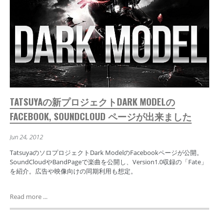
TATSUYAの新プロジェクトDARK MODELの
FACEBOOK, SOUNDCLOUD ページが出来ました
Jun 24, 2012
TatsuyaのソロプロジェクトDark ModelのFacebookページが公開。
SoundCloudやBandPageで楽曲を公開し、Version1.0収録の「Fate」
を紹介。広告や映像向けの同期利用も想定。
Read more ...