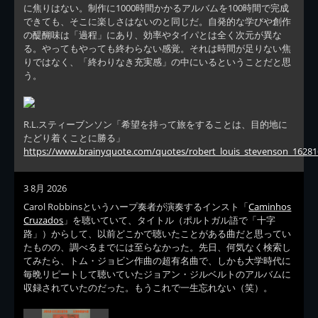
に焦りはない。制作に1000時間かかるアルバムを100時間で完成
できても、そこに楽しさはないのと同じだ。自発的な学びや創作
の醍醐味は「過程」にあり、効率やタイパとは全く次元が異な
る。やってもやっても終わらない感覚。それは時間が足りない焦
りではなく、「終わりなき充実感」の中にいるということだと思
う。
R.L.スティーブンソン「希望を持って旅をすることは、目的地に
たどり着くことに勝る」
https://www.brainyquote.com/quotes/robert_louis_stevenson_16281
3 8月 2026
Carol Robbinsというハープ奏者が演奏するインスト「
Caminhos
Cruzados
」を聴いていて、タイトル（ポルトガル語で「十字
路」）からして、以前どこかで聴いたことがある曲だと思ってい
たものの、調べるまでには至らなかった。先日、何気なく検索し
てみたら、トム・ジョビン作曲の超有名曲で、しかも大学時代に
毎晩リピートして聴いていたジョアン・ジルベルトのアルバムに
収録されていたのだった。もうこれで一生忘れない（笑）。