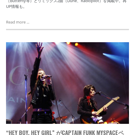
（Butterfly等）とリミックス2曲（Dune、Radiopilot）を掲載中。再
UP情報も。
Read more ...
“HEY BOY, HEY GIRL” がCAPTAIN FUNK MYSPACEペ