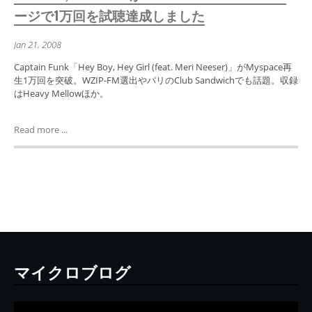
ージで1万回を試聴達成しました
Jan 21, 2008
Captain Funk「Hey Boy, Hey Girl (feat. Meri Neeser)」がMyspace再
生1万回を突破。WZIP-FM選出やパリのClub Sandwichでも話題。収録
はHeavy Mellowほか。
Read more ...
マイクロブログ