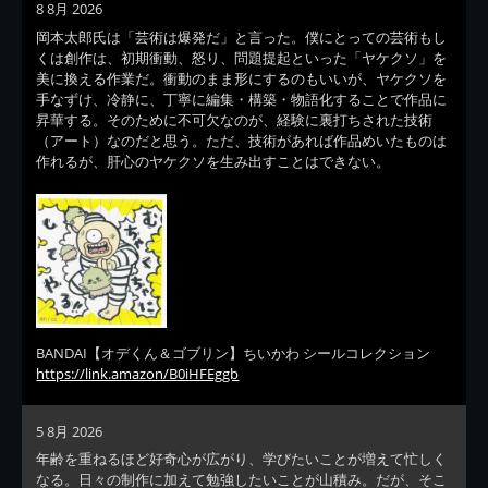
8 8月 2026
岡本太郎氏は「芸術は爆発だ」と言った。僕にとっての芸術もし
くは創作は、初期衝動、怒り、問題提起といった「ヤケクソ」を
美に換える作業だ。衝動のまま形にするのもいいが、ヤケクソを
手なずけ、冷静に、丁寧に編集・構築・物語化することで作品に
昇華する。そのために不可欠なのが、経験に裏打ちされた技術
（アート）なのだと思う。ただ、技術があれば作品めいたものは
作れるが、肝心のヤケクソを生み出すことはできない。
BANDAI【オデくん＆ゴブリン】ちいかわ シールコレクション
https://link.amazon/B0iHFEggb
5 8月 2026
年齢を重ねるほど好奇心が広がり、学びたいことが増えて忙しく
なる。日々の制作に加えて勉強したいことが山積み。だが、そこ