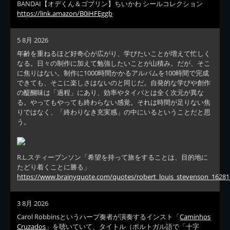
BANDAI【オデくん＆ゴブリン】ちいかわ シールコレクション
https://link.amazon/B0iHFEggb
5 8月 2026
年齢を重ねるほど好奇心が広がり、学びたいことが増えて忙しく
なる。日々の制作に加えて勉強したいことが山積み。だが、そこ
に焦りはない。制作に1000時間かかるアルバムを100時間で完成
できても、そこに楽しさはないのと同じだ。自発的な学びや創作
の醍醐味は「過程」にあり、効率やタイパとは全く次元が異な
る。やってもやっても終わらない感覚。それは時間が足りない焦
りではなく、「終わりなき充実感」の中にいるということだと思
う。
R.L.スティーブンソン「希望を持って旅をすることは、目的地に
たどり着くことに勝る」
https://www.brainyquote.com/quotes/robert_louis_stevenson_16281
3 8月 2026
Carol Robbinsというハープ奏者が演奏するインスト「
Caminhos
Cruzados
」を聴いていて、タイトル（ポルトガル語で「十字