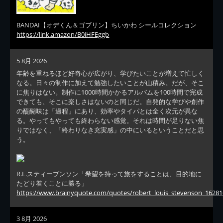
BANDAI【オデくん＆ゴブリン】ちいかわ シールコレクション
https://link.amazon/B0iHFEggb
5 8月 2026
年齢を重ねるほど好奇心が広がり、学びたいことが増えて忙しく
なる。日々の制作に加えて勉強したいことが山積み。だが、そこ
に焦りはない。制作に1000時間かかるアルバムを100時間で完成
できても、そこに楽しさはないのと同じだ。自発的な学びや創作
の醍醐味は「過程」にあり、効率やタイパとは全く次元が異な
る。やってもやっても終わらない感覚。それは時間が足りない焦
りではなく、「終わりなき充実感」の中にいるということだと思
う。
R.L.スティーブンソン「希望を持って旅をすることは、目的地に
たどり着くことに勝る」
https://www.brainyquote.com/quotes/robert_louis_stevenson_16281
3 8月 2026