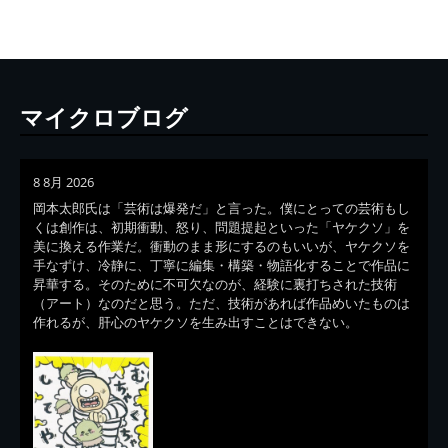
マイクロブログ
8 8月 2026
岡本太郎氏は「芸術は爆発だ」と言った。僕にとっての芸術もし
くは創作は、初期衝動、怒り、問題提起といった「ヤケクソ」を
美に換える作業だ。衝動のまま形にするのもいいが、ヤケクソを
手なずけ、冷静に、丁寧に編集・構築・物語化することで作品に
昇華する。そのために不可欠なのが、経験に裏打ちされた技術
（アート）なのだと思う。ただ、技術があれば作品めいたものは
作れるが、肝心のヤケクソを生み出すことはできない。