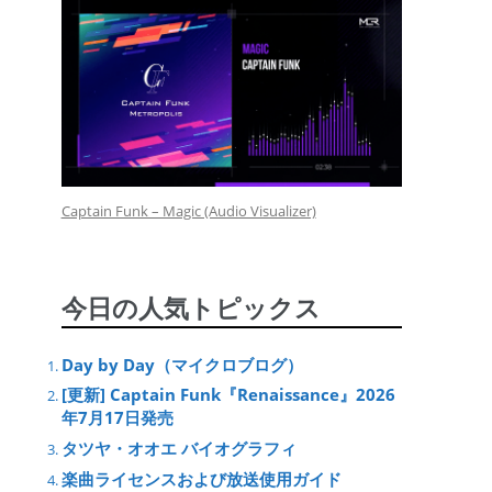
Captain Funk – Magic (Audio Visualizer)
今日の人気トピックス
Day by Day（マイクロブログ）
[更新] Captain Funk『Renaissance』2026
年7月17日発売
タツヤ・オオエ バイオグラフィ
楽曲ライセンスおよび放送使用ガイド