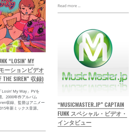
Read more ...
UNK “LOSIN’ MY
プロモーションビデオ
F THE SIREN” 収録)
k「Losin’ My Way」PVを
公開。2000年作アルバム
he Siren収録、監督はアニメー
“MUSICMASTER.JP” CAPTAIN
015年新ミックス音源。
FUNK スペシャル・ビデオ・
インタビュー