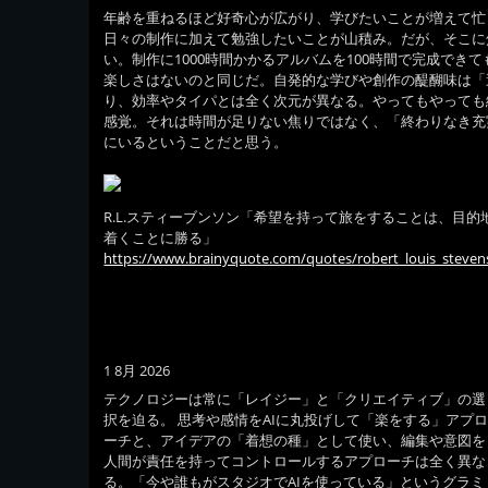
年齢を重ねるほど好奇心が広がり、学びたいことが増えて忙
日々の制作に加えて勉強したいことが山積み。だが、そこに
い。制作に1000時間かかるアルバムを100時間で完成でき
楽しさはないのと同じだ。自発的な学びや創作の醍醐味は「
り、効率やタイパとは全く次元が異なる。やってもやっても
感覚。それは時間が足りない焦りではなく、「終わりなき充
にいるということだと思う。
R.L.スティーブンソン「希望を持って旅をすることは、目的
着くことに勝る」
https://www.brainyquote.com/quotes/robert_louis_steve
1 8月 2026
テクノロジーは常に「レイジー」と「クリエイティブ」の選
択を迫る。 思考や感情をAIに丸投げして「楽をする」アプ
ーチと、アイデアの「着想の種」として使い、編集や意図を
人間が責任を持ってコントロールするアプローチは全く異な
る。「今や誰もがスタジオでAIを使っている」というグラミ