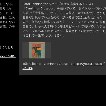
しくなる。
Carol Robbinsというハープ奏者が演奏するインスト
焦りはな
「
Caminhos Cruzados
」を聴いていて、タイトル（ポルト
ても、そこに
ル語で「十字路」）からして、以前どこかで聴いたことがあ
過程」にあ
る曲だと思っていたものの、調べるまでには至らなかった。
終わらない
先日、何気なく検索してみたら、トム・ジョビン作曲の超有
実感」の中
名曲で、しかも大学時代に毎晩リピートして聴いていたジョ
アン・ジルベルトのアルバムに収録されていたのだった。も
うこれで一生忘れない（笑）。
地にたどり
nson_162816
João Gilberto – Caminhos Cruzados
https://youtu.be/D3Hf-
725Yk4
ロ