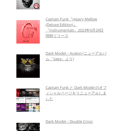
Captain Funk『Heavy Mellow
(Deluxe Edition)』
『Instrumentals』2023年9月29日
同時リリース
Dark Model – Avalon (ニューアルバ
ム「Saga」より)
Captain Funk と Dark Model のオフ
ィシャルページをリニューアルしま
した
Dark Model – Double Cross