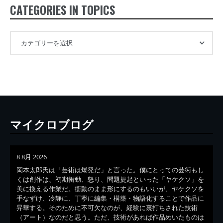
CATEGORIES IN TOPICS
マイクロブログ
8 8月 2026
岡本太郎氏は「芸術は爆発だ」と言った。僕にとっての芸術もし
くは創作は、初期衝動、怒り、問題提起といった「ヤケクソ」を
美に換える作業だ。衝動のまま形にするのもいいが、ヤケクソを
手なずけ、冷静に、丁寧に編集・構築・物語化することで作品に
昇華する。そのために不可欠なのが、経験に裏打ちされた技術
（アート）なのだと思う。ただ、技術があれば作品めいたものは