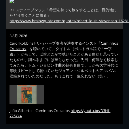
R.L.スティーブンソン「希望を持って旅をすることは、目的地に
たどり着くことに勝る」
https://www.brainyquote.com/quotes/robert_louis_stevenson_16281
3 8月 2026
Carol Robbinsというハープ奏者が演奏するインスト「
Caminhos
Cruzados
」を聴いていて、タイトル（ポルトガル語で「十字
路」）からして、以前どこかで聴いたことがある曲だと思ってい
たものの、調べるまでには至らなかった。先日、何気なく検索し
てみたら、トム・ジョビン作曲の超有名曲で、しかも大学時代に
毎晩リピートして聴いていたジョアン・ジルベルトのアルバムに
収録されていたのだった。もうこれで一生忘れない（笑）。
João Gilberto – Caminhos Cruzados
https://youtu.be/D3Hf-
725Yk4