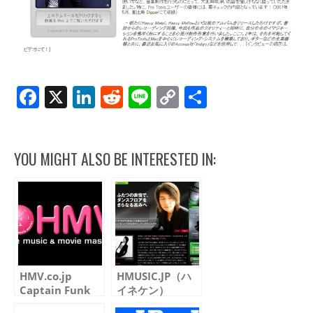
Facebook
X
LinkedIn
Reddit
Line
Copy
共
Link
有
YOU MIGHT ALSO BE INTERESTED IN:
HMV.co.jp
HMUSIC.JP（ハ
Captain Funk
イネケン）
「Heavy
Captain Funk