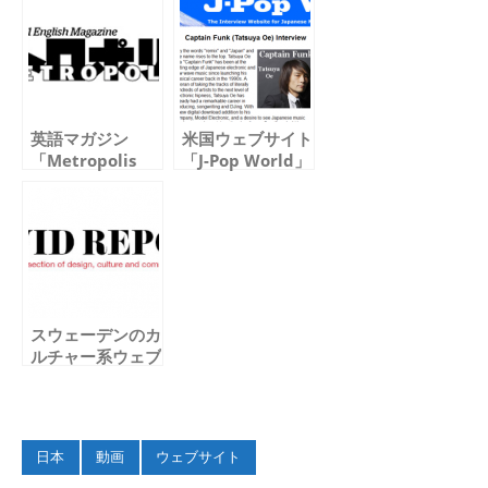
Metal」
「Heavy
「Heavy
Metal」
Mellow」リリー
「Heavy
ス記念インタビュ
Mellow」インタ
ー
ビュー
英語マガジン
米国ウェブサイト
「Metropolis
「J-Pop World」
（メトロポリ
にCaptain Funk
ス）」にTatsuya
(Tatsuya Oe)の
のインタビューが
インタビューが掲
掲載されました
載されました
スウェーデンのカ
ルチャー系ウェブ
サイトDavid
Reportに
Tatsuyaのインタ
ビューが掲載され
日本
動画
ウェブサイト
ました