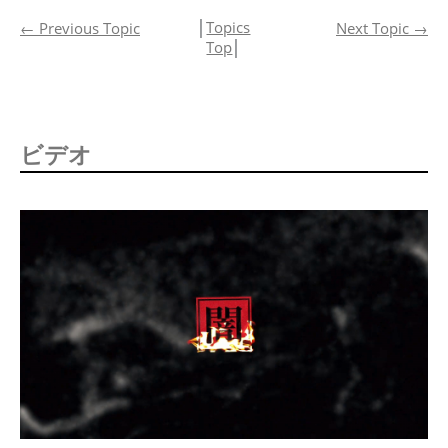
│
Topics
←
Previous Topic
Next Topic
→
Top
│
ビデオ