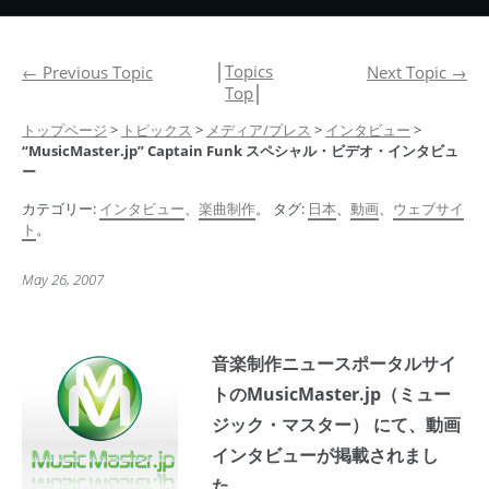
│
Topics
←
Previous Topic
Next Topic
→
Top
│
トップページ
>
トピックス
>
メディア/プレス
>
インタビュー
>
“MusicMaster.jp” Captain Funk スペシャル・ビデオ・インタビュ
ー
カテゴリー:
インタビュー
、
楽曲制作
。 タグ:
日本
、
動画
、
ウェブサイ
ト
。
May 26, 2007
音楽制作ニュースポータルサイ
トのMusicMaster.jp（ミュー
ジック・マスター） にて、動画
インタビューが掲載されまし
た。