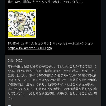
作れるが、肝心のヤケクソを生み出すことはできない。
BANDAI【オデくん＆ゴブリン】ちいかわ シールコレクション
https://link.amazon/B0iHFEggb
5 8月 2026
年齢を重ねるほど好奇心が広がり、学びたいことが増えて忙しく
なる。日々の制作に加えて勉強したいことが山積み。だが、そこ
に焦りはない。制作に1000時間かかるアルバムを100時間で完成
できても、そこに楽しさはないのと同じだ。自発的な学びや創作
の醍醐味は「過程」にあり、効率やタイパとは全く次元が異な
る。やってもやっても終わらない感覚。それは時間が足りない焦
りではなく、「終わりなき充実感」の中にいるということだと思
う。