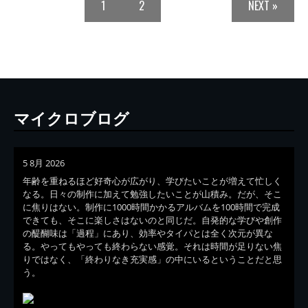
1
2
NEXT »
マイクロブログ
5 8月 2026
年齢を重ねるほど好奇心が広がり、学びたいことが増えて忙しく
なる。日々の制作に加えて勉強したいことが山積み。だが、そこ
に焦りはない。制作に1000時間かかるアルバムを100時間で完成
できても、そこに楽しさはないのと同じだ。自発的な学びや創作
の醍醐味は「過程」にあり、効率やタイパとは全く次元が異な
る。やってもやっても終わらない感覚。それは時間が足りない焦
りではなく、「終わりなき充実感」の中にいるということだと思
う。