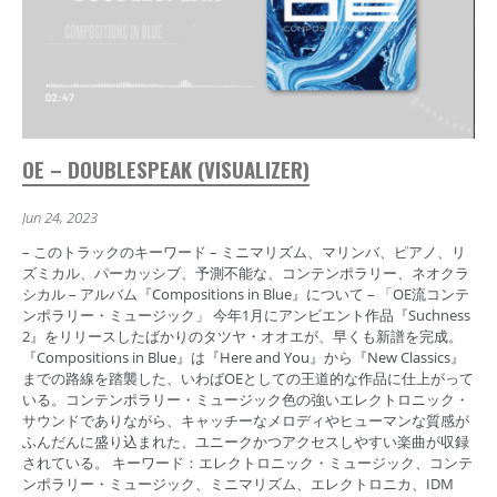
OE – DOUBLESPEAK (VISUALIZER)
Jun 24, 2023
– このトラックのキーワード – ミニマリズム、マリンバ、ピアノ、リ
ズミカル、パーカッシブ、予測不能な、コンテンポラリー、ネオクラ
シカル – アルバム『Compositions in Blue』について – 「OE流コンテ
ンポラリー・ミュージック」 今年1月にアンビエント作品『Suchness
2』をリリースしたばかりのタツヤ・オオエが、早くも新譜を完成。
『Compositions in Blue』は『Here and You』から『New Classics』
までの路線を踏襲した、いわばOEとしての王道的な作品に仕上がって
いる。コンテンポラリー・ミュージック色の強いエレクトロニック・
サウンドでありながら、キャッチーなメロディやヒューマンな質感が
ふんだんに盛り込まれた、ユニークかつアクセスしやすい楽曲が収録
されている。 キーワード：エレクトロニック・ミュージック、コンテ
ンポラリー・ミュージック、ミニマリズム、エレクトロニカ、IDM