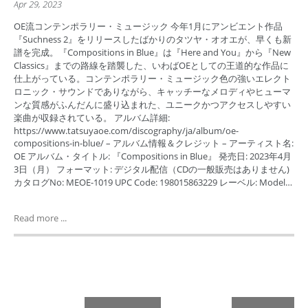
Apr 29, 2023
OE流コンテンポラリー・ミュージック 今年1月にアンビエント作品
『Suchness 2』をリリースしたばかりのタツヤ・オオエが、早くも新
譜を完成。『Compositions in Blue』は『Here and You』から『New
Classics』までの路線を踏襲した、いわばOEとしての王道的な作品に
仕上がっている。コンテンポラリー・ミュージック色の強いエレクト
ロニック・サウンドでありながら、キャッチーなメロディやヒューマ
ンな質感がふんだんに盛り込まれた、ユニークかつアクセスしやすい
楽曲が収録されている。 アルバム詳細:
https://www.tatsuyaoe.com/discography/ja/album/oe-
compositions-in-blue/ – アルバム情報＆クレジット – アーティスト名:
OE アルバム・タイトル: 『Compositions in Blue』 発売日: 2023年4月
3日（月） フォーマット: デジタル配信（CDの一般販売はありません)
カタログNo: MEOE-1019 UPC Code: 198015863229 レーベル: Model…
Read more ...