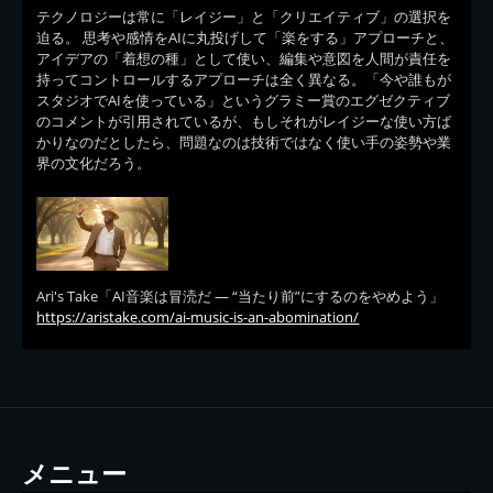
テクノロジーは常に「レイジー」と「クリエイティブ」の選択を
迫る。 思考や感情をAIに丸投げして「楽をする」アプローチと、
アイデアの「着想の種」として使い、編集や意図を人間が責任を
持ってコントロールするアプローチは全く異なる。「今や誰もが
スタジオでAIを使っている」というグラミー賞のエグゼクティブ
のコメントが引用されているが、もしそれがレイジーな使い方ば
かりなのだとしたら、問題なのは技術ではなく使い手の姿勢や業
界の文化だろう。
Ari's Take「AI音楽は冒涜だ — “当たり前”にするのをやめよう」
https://aristake.com/ai-music-is-an-abomination/
メニュー