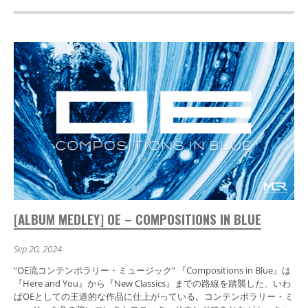
[ALBUM MEDLEY] OE – COMPOSITIONS IN BLUE
Sep 20, 2024
“OE流コンテンポラリー・ミュージック” 『Compositions in Blue』は
『Here and You』から『New Classics』までの路線を踏襲した、いわ
ばOEとしての王道的な作品に仕上がっている。コンテンポラリー・ミ