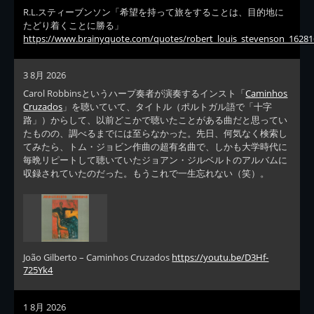
R.L.スティーブンソン「希望を持って旅をすることは、目的地に
たどり着くことに勝る」
https://www.brainyquote.com/quotes/robert_louis_stevenson_16281
3 8月 2026
Carol Robbinsというハープ奏者が演奏するインスト「
Caminhos
Cruzados
」を聴いていて、タイトル（ポルトガル語で「十字
路」）からして、以前どこかで聴いたことがある曲だと思ってい
たものの、調べるまでには至らなかった。先日、何気なく検索し
てみたら、トム・ジョビン作曲の超有名曲で、しかも大学時代に
毎晩リピートして聴いていたジョアン・ジルベルトのアルバムに
収録されていたのだった。もうこれで一生忘れない（笑）。
João Gilberto – Caminhos Cruzados
https://youtu.be/D3Hf-
725Yk4
1 8月 2026