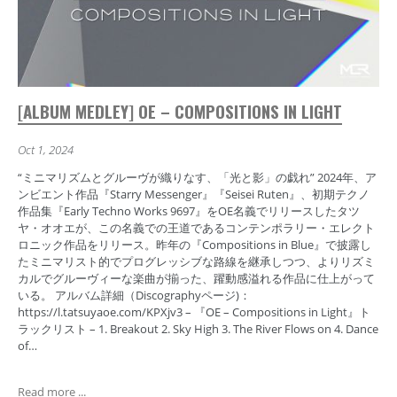
[ALBUM MEDLEY] OE – COMPOSITIONS IN LIGHT
Oct 1, 2024
“ミニマリズムとグルーヴが織りなす、「光と影」の戯れ” 2024年、ア
ンビエント作品『Starry Messenger』『Seisei Ruten』、初期テクノ
作品集『Early Techno Works 9697』をOE名義でリリースしたタツ
ヤ・オオエが、この名義での王道であるコンテンポラリー・エレクト
ロニック作品をリリース。昨年の『Compositions in Blue』で披露し
たミニマリスト的でプログレッシブな路線を継承しつつ、よりリズミ
カルでグルーヴィーな楽曲が揃った、躍動感溢れる作品に仕上がって
いる。 アルバム詳細（Discographyページ)：
https://l.tatsuyaoe.com/KPXjv3 – 『OE – Compositions in Light』ト
ラックリスト – 1. Breakout 2. Sky High 3. The River Flows on 4. Dance
of…
Read more ...