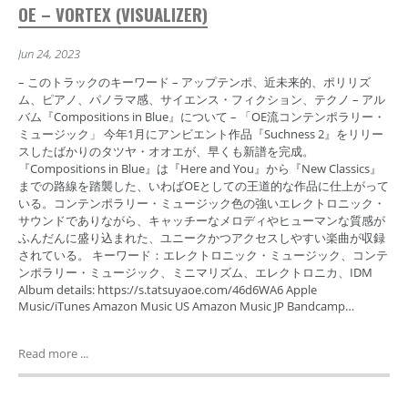
OE – VORTEX (VISUALIZER)
Jun 24, 2023
– このトラックのキーワード – アップテンポ、近未来的、ポリリズ
ム、ピアノ、パノラマ感、サイエンス・フィクション、テクノ – アル
バム『Compositions in Blue』について – 「OE流コンテンポラリー・
ミュージック」 今年1月にアンビエント作品『Suchness 2』をリリー
スしたばかりのタツヤ・オオエが、早くも新譜を完成。
『Compositions in Blue』は『Here and You』から『New Classics』
までの路線を踏襲した、いわばOEとしての王道的な作品に仕上がって
いる。コンテンポラリー・ミュージック色の強いエレクトロニック・
サウンドでありながら、キャッチーなメロディやヒューマンな質感が
ふんだんに盛り込まれた、ユニークかつアクセスしやすい楽曲が収録
されている。 キーワード：エレクトロニック・ミュージック、コンテ
ンポラリー・ミュージック、ミニマリズム、エレクトロニカ、IDM
Album details: https://s.tatsuyaoe.com/46d6WA6 Apple
Music/iTunes Amazon Music US Amazon Music JP Bandcamp…
Read more ...