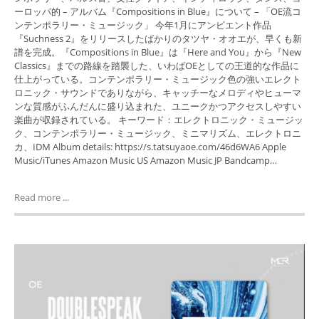
ーロッパ的 – アルバム『Compositions in Blue』について – 「OE流コ
ンテンポラリー・ミュージック」 今年1月にアンビエント作品
『Suchness 2』をリリースしたばかりのタツヤ・オオエが、早くも新
譜を完成。『Compositions in Blue』は『Here and You』から『New
Classics』までの路線を踏襲した、いわばOEとしての王道的な作品に
仕上がっている。コンテンポラリー・ミュージック色の強いエレクト
ロニック・サウンドでありながら、キャッチーなメロディやヒューマ
ンな質感がふんだんに盛り込まれた、ユニークかつアクセスしやすい
楽曲が収録されている。 キーワード：エレクトロニック・ミュージッ
ク、コンテンポラリー・ミュージック、ミニマリズム、エレクトロニ
カ、IDM Album details: https://s.tatsuyaoe.com/46d6WA6 Apple
Music/iTunes Amazon Music US Amazon Music JP Bandcamp…
Read more ...