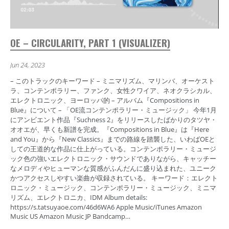
OE – CIRCULARITY, PART 1 (VISUALIZER)
Jun 24, 2023
– このトラックのキーワード – ミニマリズム、マリンバ、オーケスト
ラ、コンテンポラリー、ファンク、女性クワイア、ネオクラシカル、
エレクトロニック、ヨーロッパ的 – アルバム『Compositions in
Blue』について – 「OE流コンテンポラリー・ミュージック」 今年1月
にアンビエント作品『Suchness 2』をリリースしたばかりのタツヤ・
オオエが、早くも新譜を完成。『Compositions in Blue』は『Here
and You』から『New Classics』までの路線を踏襲した、いわばOEと
しての王道的な作品に仕上がっている。コンテンポラリー・ミュージ
ック色の強いエレクトロニック・サウンドでありながら、キャッチー
なメロディやヒューマンな質感がふんだんに盛り込まれた、ユニーク
かつアクセスしやすい楽曲が収録されている。 キーワード：エレクト
ロニック・ミュージック、コンテンポラリー・ミュージック、ミニマ
リズム、エレクトロニカ、IDM Album details:
https://s.tatsuyaoe.com/46d6WA6 Apple Music/iTunes Amazon
Music US Amazon Music JP Bandcamp…