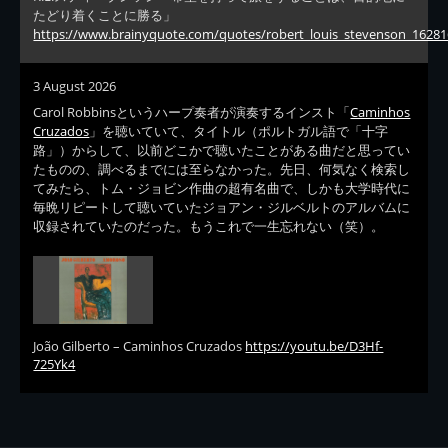
たどり着くことに勝る」
https://www.brainyquote.com/quotes/robert_louis_stevenson_16281
3 August 2026
Carol Robbinsというハープ奏者が演奏するインスト「
Caminhos
Cruzados
」を聴いていて、タイトル（ポルトガル語で「十字
路」）からして、以前どこかで聴いたことがある曲だと思ってい
たものの、調べるまでには至らなかった。先日、何気なく検索し
てみたら、トム・ジョビン作曲の超有名曲で、しかも大学時代に
毎晩リピートして聴いていたジョアン・ジルベルトのアルバムに
収録されていたのだった。もうこれで一生忘れない（笑）。
João Gilberto – Caminhos Cruzados
https://youtu.be/D3Hf-
725Yk4