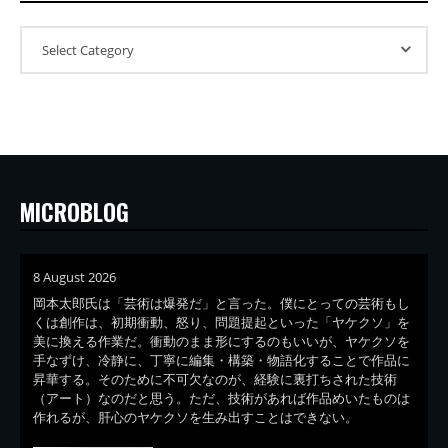
MICROBLOG
8 August 2026
岡本太郎氏は「芸術は爆発だ」と言った。僕にとっての芸術もし
くは創作は、初期衝動、怒り、問題提起といった「ヤケクソ」を
美に換える作業だ。衝動のまま形にするのもいいが、ヤケクソを
手なずけ、冷静に、丁寧に編集・構築・物語化することで作品に
昇華する。そのために不可欠なのが、経験に裏打ちされた技術
（アート）なのだと思う。ただ、技術があれば作品めいたものは
作れるが、肝心のヤケクソを生み出すことはできない。