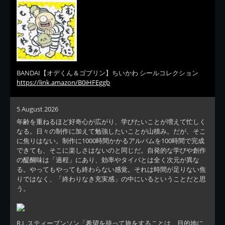
BANDAI【オデくん＆ゴブリン】ちいかわ シールコレクション
https://link.amazon/B0iHFEggb
5 August 2026
年齢を重ねるほど好奇心が広がり、学びたいことが増えて忙しく
なる。日々の制作に加えて勉強したいことが山積み。だが、そこ
に焦りはない。制作に1000時間かかるアルバムを100時間で完成
できても、そこに楽しさはないのと同じだ。自発的な学びや創作
の醍醐味は「過程」にあり、効率やタイパとは全く次元が異な
る。やってもやっても終わらない感覚。それは時間が足りない焦
りではなく、「終わりなき充実感」の中にいるということだと思
う。
R.L.スティーブンソン「希望を持って旅をすることは、目的地に