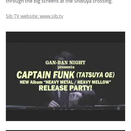
through the big screens at the Shibuya crossing.
Sib TV website: www.sib.tv