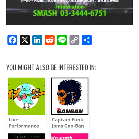
Facebook
X
LinkedIn
Reddit
Line
Copy
Share
Link
YOU MIGHT ALSO BE INTERESTED IN:
Live
Captain Funk
Performance
Joins Gan-Ban
with OE band
Night with
at NHK-FM
Space Cowboy,