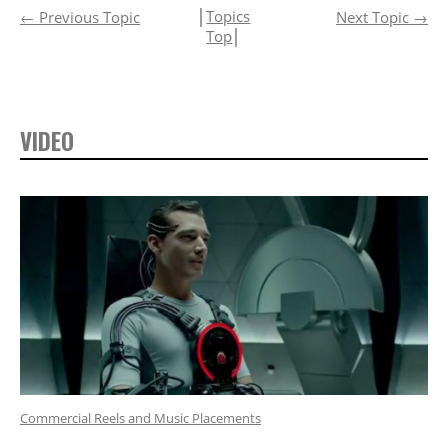
│
Topics
←
Previous Topic
Next Topic
→
Top
│
VIDEO
Commercial Reels and Music Placements