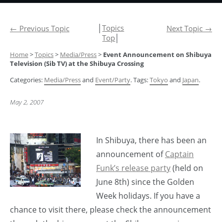
│
Topics
←
Previous Topic
Next Topic
→
Top
│
Home
>
Topics
>
Media/Press
>
Event Announcement on Shibuya
Television (Sib TV) at the Shibuya Crossing
Categories:
Media/Press
and
Event/Party
. Tags:
Tokyo
and
Japan
.
May 2, 2007
In Shibuya, there has been an
announcement of
Captain
Funk’s release party
(held on
June 8th) since the Golden
Week holidays. If you have a
chance to visit there, please check the announcement