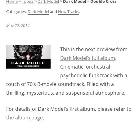
Home
>
Topics
>
Dark Model
>
Dark Model – Double Cross
Categories:
Dark Model
and
New Tracks
.
May 22, 2014
This is the next preview from
Dark Model’s full album
.
Cinematic, orchestral
psychedelic funk track with a
touch of 70’s B-movie soundtrack. Filled with a
thrilling, mysterious, and suspenseful atmosphere.
For details of Dark Model’s first album, please refer to
the album page
.