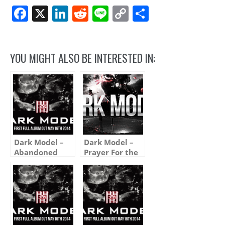
Facebook
X
LinkedIn
Reddit
Line
Copy
Share
Link
YOU MIGHT ALSO BE INTERESTED IN:
Dark Model –
Dark Model –
Abandoned
Prayer For the
Night (Hard
Mix)