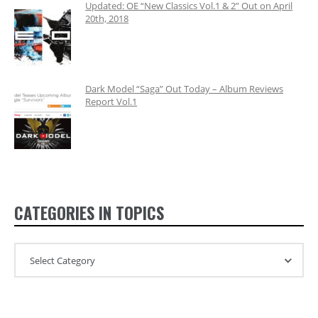
Updated: OE “New Classics Vol.1 & 2” Out on April
20th, 2018
Dark Model “Saga” Out Today – Album Reviews
Report Vol.1
CATEGORIES IN TOPICS