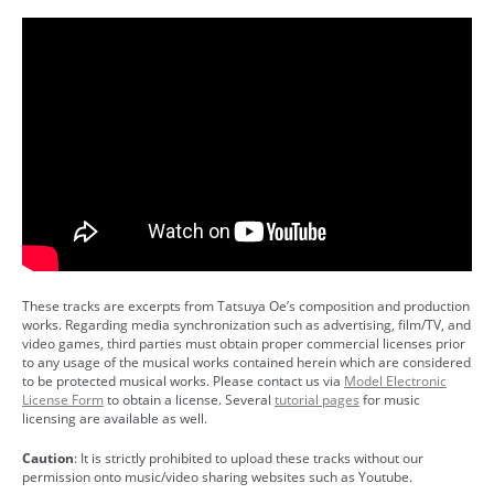
These tracks are excerpts from Tatsuya Oe’s composition and production
works. Regarding media synchronization such as advertising, film/TV, and
video games, third parties must obtain proper commercial licenses prior
to any usage of the musical works contained herein which are considered
to be protected musical works. Please contact us via
Model Electronic
License Form
to obtain a license. Several
tutorial pages
for music
licensing are available as well.
Caution
: It is strictly prohibited to upload these tracks without our
permission onto music/video sharing websites such as Youtube.