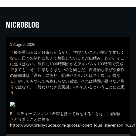
MICROBLOG
5 August 2026
年齢を重ねるほど好奇心が広がり、学びたいことが増えて忙しく
なる。日々の制作に加えて勉強したいことが山積み。だが、そこ
に焦りはない。制作に1000時間かかるアルバムを100時間で完成
できても、そこに楽しさはないのと同じだ。自発的な学びや創作
の醍醐味は「過程」にあり、効率やタイパとは全く次元が異な
る。やってもやっても終わらない感覚。それは時間が足りない焦
りではなく、「終わりなき充実感」の中にいるということだと思
う。
R.L.スティーブンソン「希望を持って旅をすることは、目的地に
たどり着くことに勝る」
https://www.brainyquote.com/quotes/robert_louis_stevenson_16281