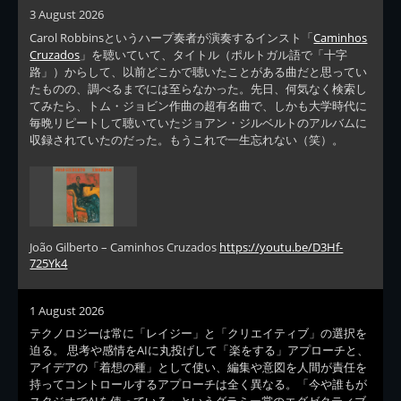
3 August 2026
Carol Robbinsというハープ奏者が演奏するインスト「
Caminhos
Cruzados
」を聴いていて、タイトル（ポルトガル語で「十字
路」）からして、以前どこかで聴いたことがある曲だと思ってい
たものの、調べるまでには至らなかった。先日、何気なく検索し
てみたら、トム・ジョビン作曲の超有名曲で、しかも大学時代に
毎晩リピートして聴いていたジョアン・ジルベルトのアルバムに
収録されていたのだった。もうこれで一生忘れない（笑）。
João Gilberto – Caminhos Cruzados
https://youtu.be/D3Hf-
725Yk4
1 August 2026
テクノロジーは常に「レイジー」と「クリエイティブ」の選択を
迫る。 思考や感情をAIに丸投げして「楽をする」アプローチと、
アイデアの「着想の種」として使い、編集や意図を人間が責任を
持ってコントロールするアプローチは全く異なる。「今や誰もが