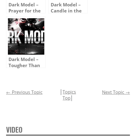
Dark Model –
Dark Model –
Prayer for the
Candle in the
New Moon
Desert
Dark Model –
Tougher Than
Steel
│
Topics
←
Previous Topic
Next Topic
→
Top
│
VIDEO