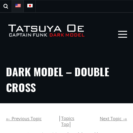
DARK MODEL – DOUBLE
CROSS
│
Topics
←
Previous Topic
Next Topic
→
Top
│