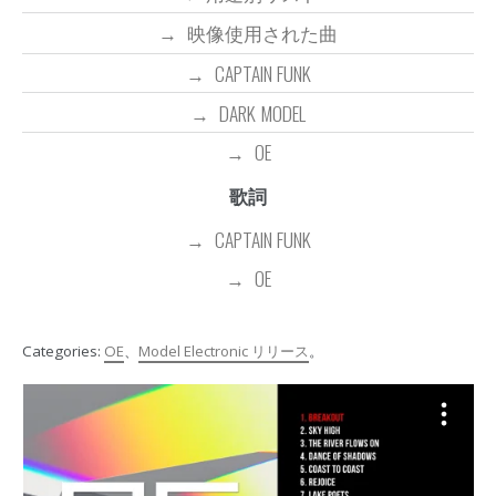
映像使用された曲
CAPTAIN FUNK
DARK MODEL
OE
歌詞
CAPTAIN FUNK
OE
Categories:
OE
、
Model Electronic リリース
。