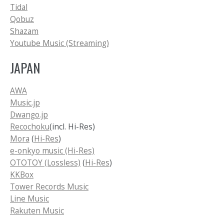
Tidal
Qobuz
Shazam
Youtube Music (Streaming)
JAPAN
AWA
Music.jp
Dwango.jp
Recochoku
(incl. Hi-Res)
Mora
(
Hi-Res
)
e-onkyo music (Hi-Res)
OTOTOY (Lossless)
(
Hi-Res
)
KKBox
Tower Records Music
Line Music
Rakuten Music