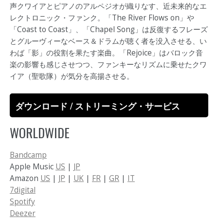
声クワイアとピアノのアルペジオが織りなす、近未来的なエ
レクトロニック・ファンク。「The River Flows on」や
「Coast to Coast」、「Chapel Song」は反復するフレーズ
とグルーヴィーなベース＆ドラムが聴く者を没入させる、い
わば「影」の役割を果たす楽曲。「Rejoice」はバロック音
楽の影響も感じさせつつ、ファンキーなリズムに乗せたクワ
イア（聖歌隊）が気分を高揚させる。
ダウンロード / ストリーミング・サービス
WORLDWIDE
Bandcamp
Apple Music
US
|
JP
Amazon
US
|
JP
|
UK
|
FR
|
GR
|
IT
7digital
Spotify
Deezer