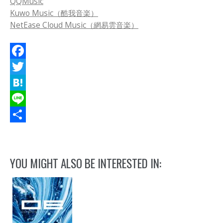
QQMusic
Kuwo Music（酷我音楽）
NetEase Cloud Music（網易雲音楽）
Facebook
Twitter
Hatena
Line
共
有
YOU MIGHT ALSO BE INTERESTED IN: