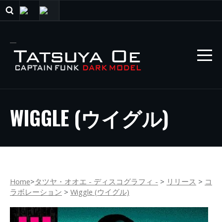
WIGGLE (ウイグル)
Home
>
タツヤ・オオエ - ディスコグラフィ -
>
リリース
>
コ
ラボレーション
>
Wiggle (ウイグル)