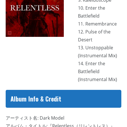
10. Enter the
Battlefield
11. Remembrance
12. Pulse of the
Desert
13. Unstoppable
(Instrumental Mix)
14. Enter the
Battlefield
(Instrumental Mix)
Album Info & Credit
アーティスト名: Dark Model
アルバム・タイトル:『Relentless（リレントレス）』