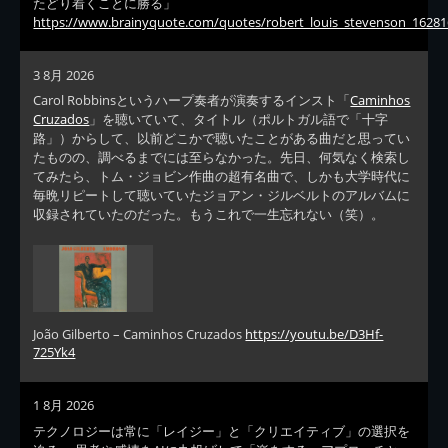
たどり着くことに勝る」
https://www.brainyquote.com/quotes/robert_louis_stevenson_16281
3 8月 2026
Carol Robbinsというハープ奏者が演奏するインスト「
Caminhos
Cruzados
」を聴いていて、タイトル（ポルトガル語で「十字
路」）からして、以前どこかで聴いたことがある曲だと思ってい
たものの、調べるまでには至らなかった。先日、何気なく検索し
てみたら、トム・ジョビン作曲の超有名曲で、しかも大学時代に
毎晩リピートして聴いていたジョアン・ジルベルトのアルバムに
収録されていたのだった。もうこれで一生忘れない（笑）。
João Gilberto – Caminhos Cruzados
https://youtu.be/D3Hf-
725Yk4
1 8月 2026
テクノロジーは常に「レイジー」と「クリエイティブ」の選択を