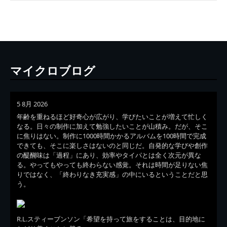
マイクロブログ
5 8月 2026
年齢を重ねるほど好奇心が広がり、学びたいことが増えて忙しく
なる。日々の制作に加えて勉強したいことが山積み。だが、そこ
に焦りはない。制作に1000時間かかるアルバムを100時間で完成
できても、そこに楽しさはないのと同じだ。自発的な学びや創作
の醍醐味は「過程」にあり、効率やタイパとは全く次元が異な
る。やってもやっても終わらない感覚。それは時間が足りない焦
りではなく、「終わりなき充実感」の中にいるということだと思
う。
R.L.スティーブンソン「希望を持って旅をすることは、目的地に