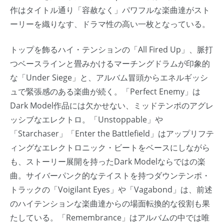
作はタイトル通り「容赦なく」パワフルな楽曲達がスト
ーリーを織りなす、ドラマ性の高い一枚となっている。
トップを飾るハイ・テンションの「All Fired Up」、脈打
つベースラインと畳みかけるマーチングドラムが印象的
な「Under Siege」と、アルバム冒頭からエネルギッシ
ュで緊張感のある楽曲が続く。「Perfect Enemy」は
Dark Model作品には欠かせない、ミッドテンポのアグレ
ッシブなエレクトロ。「Unstoppable」や
「Starchaser」「Enter the Battlefield」はアップリフテ
ィングなエレクトロニック・ビートをベースにしながら
も、ストーリー展開を持ったDark Modelならではの楽
曲。サイバーパンク的なテイストを持つダウンテンポ・
トラックの「Voigilant Eyes」や「Vagabond」は、前述
のハイテンションな楽曲達からの場面転換的な役割も果
たしている。「Remembrance」はアルバムの中では唯