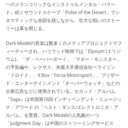
一のメランコリックなインストゥルメンタル・バラー
ド。続くサウンドスケープ「Pulse of the Desert」でシ
ネマティックな余韻を残しながら、壮大な戦いのストー
リーは幕を閉じる。
Dark Modelの音楽は数多くのメディアプロジェクトでフ
ィーチャーされ、ハリウッド映画では「Elysium (エリジ
ウム)」「ザ・ペーパーボーイ」「マネー・モンスター」
の予告編や、レクサス、米最大手通信会社ベライゾン
「ドロイド」、X Box「Forza Motorsport」、ブリザー
ド・エンターテインメント「オーバーウォッチ」などの
企業広告などに使用されている。セカンド・アルバム
『Saga』は米国第16回インディペンデント・ミュージッ
ク・アワード の「ベスト・ダンス/エレクトロニカ・ア
ルバム」を受賞。Dark Modelの人気曲の一つ
「Judgment Day」は中国のストリーミングサービス