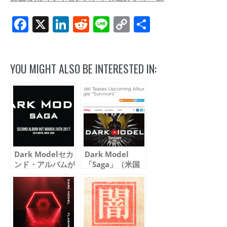
Facebook
X
LinkedIn
Reddit
Line
Copy
共
Link
有
YOU MIGHT ALSO BE INTERESTED IN:
Dark Modelセカ
Dark Model
ンド・アルバムが
「Saga」（米国
遂に発売されます
盤）本日発売 –
(2/12更新）
アルバム・レビュ
ー紹介 第一弾