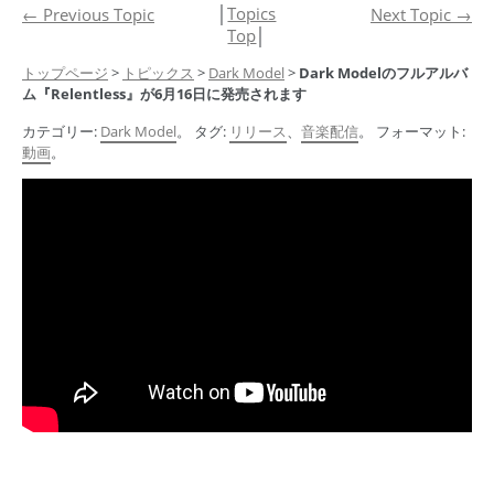
│
Topics
←
Previous Topic
Next Topic
→
Top
│
トップページ
>
トピックス
>
Dark Model
>
Dark Modelのフルアルバ
ム『Relentless』が6月16日に発売されます
カテゴリー:
Dark Model
。 タグ:
リリース
、
音楽配信
。 フォーマット:
動画
。