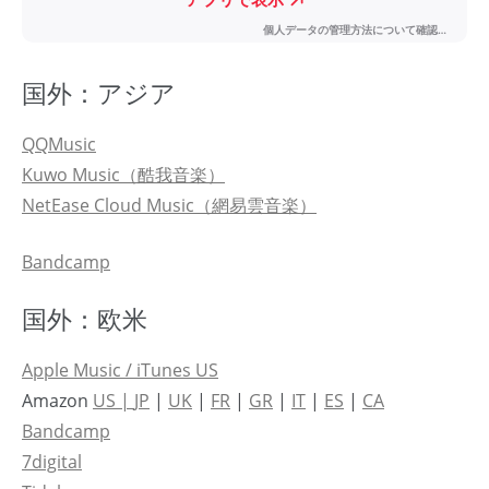
国外：アジア
QQMusic
Kuwo Music（酷我音楽）
NetEase Cloud Music（網易雲音楽）
Bandcamp
国外：欧米
Apple Music / iTunes US
Amazon
US |
JP
|
UK
|
FR
|
GR
|
IT
|
ES
|
CA
Bandcamp
7digital