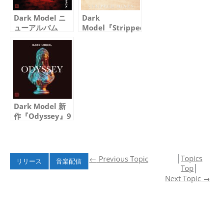
Dark Model ニ
Dark
ューアルバム
Model『Stripped
「Flashback」8
Mixes』が11月7
月26日発売
日に発売されます
Dark Model 新
作『Odyssey』9
月29日、2枚同時
リリース
│
Topics
←
Previous Topic
リリース
音楽配信
Top
│
Next Topic
→