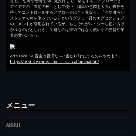
迫る。 思考や感情をAIに丸投げして「楽をする」アプローチと、
アイデアの「着想の種」として使い、編集や意図を人間が責任を
持ってコントロールするアプローチは全く異なる。「今や誰もが
スタジオでAIを使っている」というグラミー賞のエグゼクティブ
のコメントが引用されているが、もしそれがレイジーな使い方ば
かりなのだとしたら、問題なのは技術ではなく使い手の姿勢や業
界の文化だろう。
Ari's Take「AI音楽は冒涜だ — “当たり前”にするのをやめよう」
https://aristake.com/ai-music-is-an-abomination/
メニュー
ABOUT