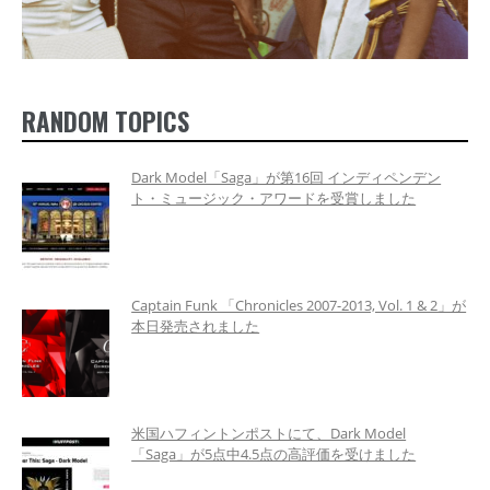
RANDOM TOPICS
Dark Model「Saga」が第16回 インディペンデン
ト・ミュージック・アワードを受賞しました
Captain Funk 「Chronicles 2007-2013, Vol. 1 & 2」が
本日発売されました
米国ハフィントンポストにて、Dark Model
「Saga」が5点中4.5点の高評価を受けました