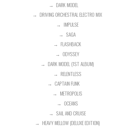
DARK MODEL
DRIVING ORCHESTRAL ELECTRO MIX
IMPULSE
SAGA
FLASHBACK
ODYSSEY
DARK MODEL (1ST ALBUM)
RELENTLESS
CAPTAIN FUNK
METROPOLIS
OCEANS
SAIL AND CRUISE
HEAVY MELLOW (DELUXE EDITION)