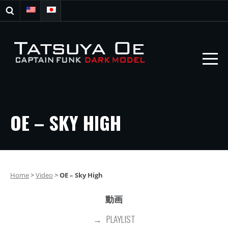
OE – SKY HIGH
Home
>
Video
>
OE – Sky High
動画
PLAYLIST