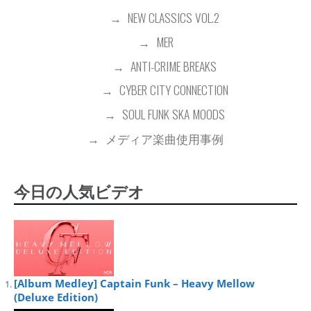
NEW CLASSICS VOL.2
MER
ANTI-CRIME BREAKS
CYBER CITY CONNECTION
SOUL FUNK SKA MOODS
メディア楽曲使用事例
今日の人気ビデオ
[Album Medley] Captain Funk – Heavy Mellow
(Deluxe Edition)