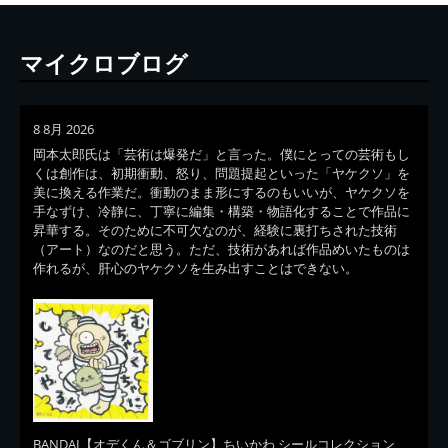
マイクロブログ
8 8月 2026
岡本太郎氏は「芸術は爆発だ」と言った。僕にとっての芸術もし
くは創作は、初期衝動、怒り、問題提起といった「ヤケクソ」を
美に換える作業だ。衝動のまま形にするのもいいが、ヤケクソを
手なずけ、冷静に、丁寧に編集・構築・物語化することで作品に
昇華する。そのために不可欠なのが、経験に裏打ちされた技術
（アート）なのだと思う。ただ、技術があれば作品めいたものは
作れるが、肝心のヤケクソを生み出すことはできない。
BANDAI【オデくん＆ゴブリン】ちいかわ シールコレクション