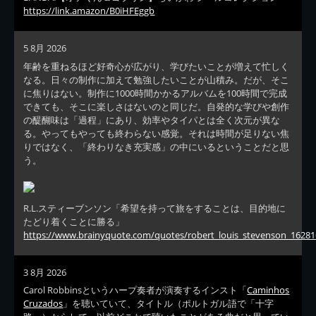
https://link.amazon/B0iHFEggb
5 8月 2026
年齢を重ねるほど好奇心が広がり、学びたいことが増えて忙しく
なる。日々の制作に加えて勉強したいことが山積み。だが、そこ
に焦りはない。制作に1000時間かかるアルバムを100時間で完成
できても、そこに楽しさはないのと同じだ。自発的な学びや創作
の醍醐味は「過程」にあり、効率やタイパとは全く次元が異な
る。やってもやっても終わらない感覚。それは時間が足りない焦
りではなく、「終わりなき充実感」の中にいるということだと思
う。
R.L.スティーブンソン「希望を持って旅をすることは、目的地に
たどり着くことに勝る」
https://www.brainyquote.com/quotes/robert_louis_stevenson_16281
3 8月 2026
Carol Robbinsというハープ奏者が演奏するインスト「
Caminhos
Cruzados
」を聴いていて、タイトル（ポルトガル語で「十字