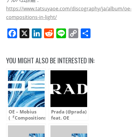
https://www.tatsuyaoe.com/discography/ja/album/oe-
compositions-in-light/
Facebook
X
LinkedIn
Reddit
Line
Copy
共
Link
有
YOU MIGHT ALSO BE INTERESTED IN:
OE – Mobius
Prada (@prada)
(『Compositions
feat. OE
in Blue』より)
“Mobius”