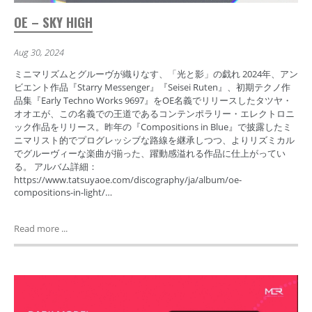
OE – SKY HIGH
Aug 30, 2024
ミニマリズムとグルーヴが織りなす、「光と影」の戯れ 2024年、アン
ビエント作品『Starry Messenger』『Seisei Ruten』、初期テクノ作
品集『Early Techno Works 9697』をOE名義でリリースしたタツヤ・
オオエが、この名義での王道であるコンテンポラリー・エレクトロニ
ック作品をリリース。昨年の『Compositions in Blue』で披露したミ
ニマリスト的でプログレッシブな路線を継承しつつ、よりリズミカル
でグルーヴィーな楽曲が揃った、躍動感溢れる作品に仕上がってい
る。 アルバム詳細：
https://www.tatsuyaoe.com/discography/ja/album/oe-
compositions-in-light/…
Read more ...