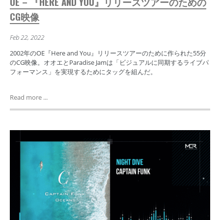
OE – 『HERE AND YOU』リリースツアーのための
CG映像
Feb 22, 2022
2002年のOE『Here and You』リリースツアーのために作られた55分
のCG映像。オオエとParadise Jamは「ビジュアルに同期するライブパ
フォーマンス」を実現するためにタッグを組んだ。
Read more ...