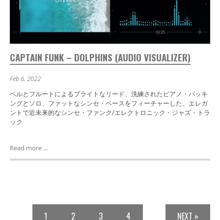
CAPTAIN FUNK – DOLPHINS (AUDIO VISUALIZER)
Feb 6, 2022
ベルとフルートによるブライトなリード、洗練されたピアノ・バッキ
ングとソロ、ファットなシンセ・ベースをフィーチャーした、エレガ
ントで近未来的なシンセ・ファンク/エレクトロニック・ジャズ・トラ
ック
Read more ...
1
2
3
4
NEXT »