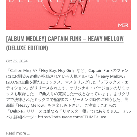
[ALBUM MEDLEY] CAPTAIN FUNK – HEAVY MELLOW
(DELUXE EDITION)
Oct 25, 2024
『Call on Me』や『Hey Boy, Hey Girl』など、Captain Funkのファン
にはお馴染みの曲が収録されている人気アルバム『Heavy Mellow』
(2007)の全曲を新たにミックス、マスタリングした『デラックス・エ
ディション』がリリースされます。オリジナル・バージョンのリミッ
クスも収録した、17曲入りの充実した一枚となっています。よりクリ
アで洗練されたミックスで配信&ストリーミング時代に対応した、最
新版『Heavy Mellow』をお楽しみ下さい。 ご注意：これらの
「Deluxe」リリースは単なる「リマスター盤」ではありません。 アル
バム詳細ページ：https://l.tatsuyaoe.com/CFHMDeluxe…
Read more ...