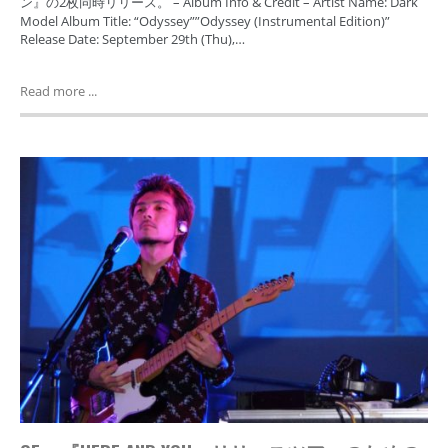
ン』の2枚同時リリース。 – Album Info & Credit – Artist Name: Dark
Model Album Title: “Odyssey””Odyssey (Instrumental Edition)”
Release Date: September 29th (Thu),…
Read more ...