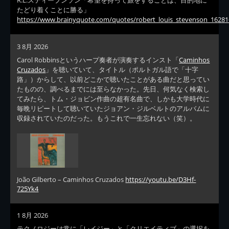
R.L.スティーブンソン「希望を持って旅をすることは、目的地に
たどり着くことに勝る」
https://www.brainyquote.com/quotes/robert_louis_stevenson_16281
3 8月 2026
Carol Robbinsというハープ奏者が演奏するインスト「
Caminhos
Cruzados
」を聴いていて、タイトル（ポルトガル語で「十字
路」）からして、以前どこかで聴いたことがある曲だと思ってい
たものの、調べるまでには至らなかった。先日、何気なく検索し
てみたら、トム・ジョビン作曲の超有名曲で、しかも大学時代に
毎晩リピートして聴いていたジョアン・ジルベルトのアルバムに
収録されていたのだった。もうこれで一生忘れない（笑）。
João Gilberto – Caminhos Cruzados
https://youtu.be/D3Hf-
725Yk4
1 8月 2026
テクノロジーは常に「レイジー」と「クリエイティブ」の選択を