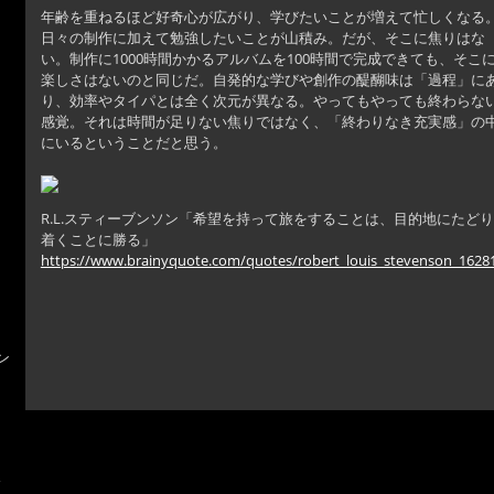
年齢を重ねるほど好奇心が広がり、学びたいことが増えて忙しくなる
日々の制作に加えて勉強したいことが山積み。だが、そこに焦りはな
い。制作に1000時間かかるアルバムを100時間で完成できても、そこ
楽しさはないのと同じだ。自発的な学びや創作の醍醐味は「過程」に
り、効率やタイパとは全く次元が異なる。やってもやっても終わらな
感覚。それは時間が足りない焦りではなく、「終わりなき充実感」の
にいるということだと思う。
R.L.スティーブンソン「希望を持って旅をすることは、目的地にたどり
着くことに勝る」
https://www.brainyquote.com/quotes/robert_louis_stevenson_1628
ン
ガ