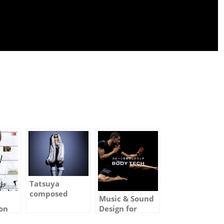
Tatsuya
composed
Music & Sound
music for
on
Design for
Uniqlo
m of
Uniqlo “Body
“Premium