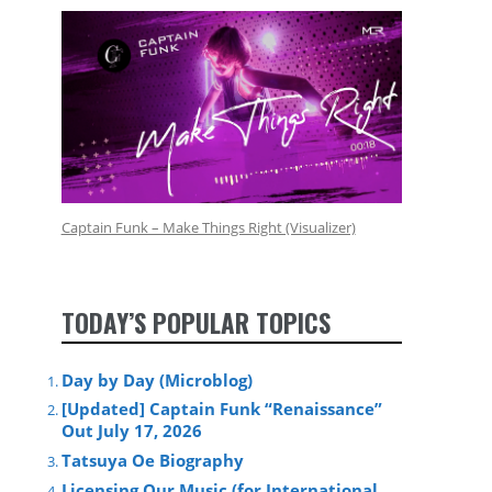
Captain Funk – Make Things Right (Visualizer)
TODAY’S POPULAR TOPICS
Day by Day (Microblog)
[Updated] Captain Funk “Renaissance”
Out July 17, 2026
Tatsuya Oe Biography
Licensing Our Music (for International