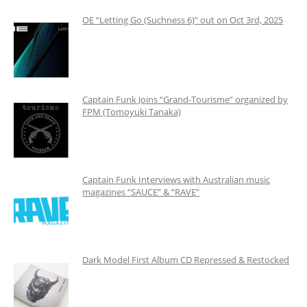
OE “Letting Go (Suchness 6)” out on Oct 3rd, 2025
Captain Funk Joins “Grand-Tourisme” organized by
FPM (Tomoyuki Tanaka)
Captain Funk Interviews with Australian music
magazines “SAUCE” & “RAVE”
Dark Model First Album CD Repressed & Restocked