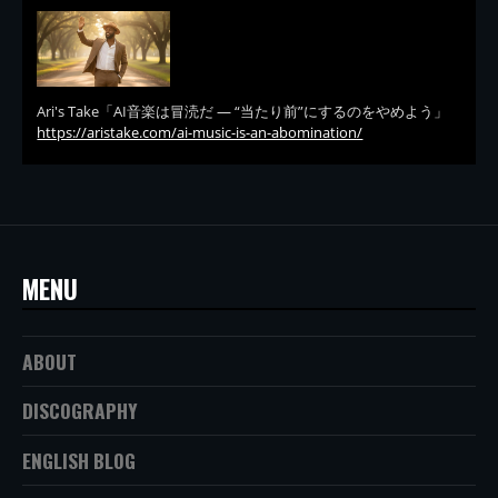
Ari's Take「AI音楽は冒涜だ — “当たり前”にするのをやめよう」
https://aristake.com/ai-music-is-an-abomination/
MENU
ABOUT
DISCOGRAPHY
ENGLISH BLOG