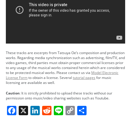
These tracks are excerpts from Tatsuya Oe’s composition and production
works. Regarding media synchronization such as advertising, film/TV, and
video games, third parties must obtain proper commercial licenses prior
to any usage of the musical works contained herein which are considered
to be protected musical works. Please contact us via
Model Electronic
License Form
to obtain a license. Several
tutorial pages
for music
licensing are available as well.
Caution
: It is strictly prohibited to upload these tracks without our
permission onto music/video sharing websites such as Youtube.
Facebook
X
LinkedIn
Reddit
Line
Copy
Share
Link