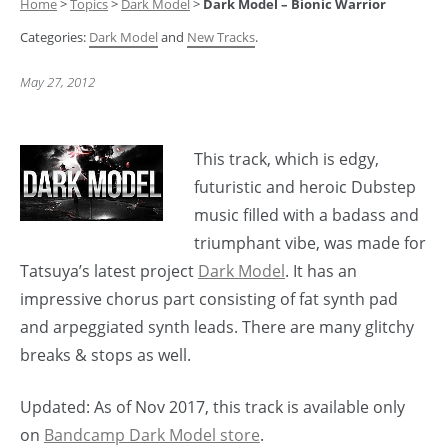
Home
>
Topics
>
Dark Model
>
Dark Model – Bionic Warrior
Categories:
Dark Model
and
New Tracks
.
May 27, 2012
This track, which is edgy,
futuristic and heroic Dubstep
music filled with a badass and
triumphant vibe, was made for
Tatsuya’s latest project
Dark Model
. It has an
impressive chorus part consisting of fat synth pad
and arpeggiated synth leads. There are many glitchy
breaks & stops as well.
Updated: As of Nov 2017, this track is available only
on
Bandcamp Dark Model store
.