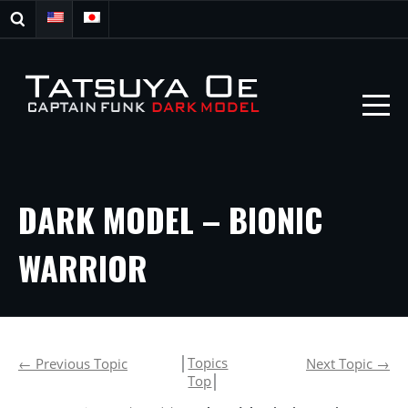
DARK MODEL – BIONIC
WARRIOR
│
Topics
←
Previous Topic
Next Topic
→
Top
│