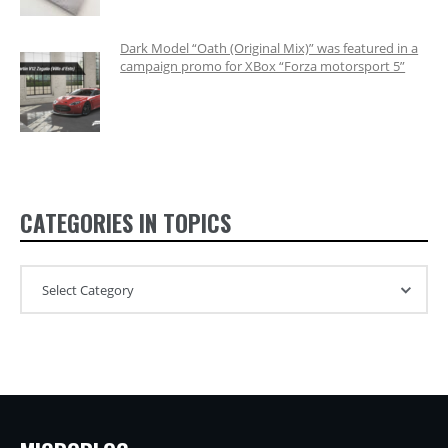
Dark Model “Oath (Original Mix)” was featured in a
campaign promo for XBox “Forza motorsport 5”
CATEGORIES IN TOPICS