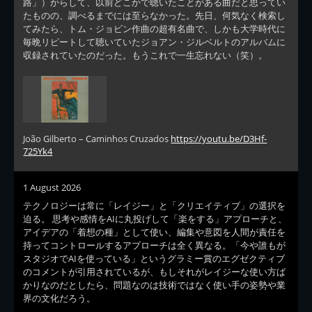
路」）からして、以前どこかで聴いたことがある曲だと思ってい
たものの、調べるまでには至らなかった。先日、何気なく検索し
てみたら、トム・ジョビン作曲の超有名曲で、しかも大学時代に
毎晩リピートして聴いていたジョアン・ジルベルトのアルバムに
収録されていたのだった。もうこれで一生忘れない（笑）。
João Gilberto – Caminhos Cruzados
https://youtu.be/D3Hf-
725Yk4
1 August 2026
テクノロジーは常に「レイジー」と「クリエイティブ」の選択を
迫る。 思考や感情をAIに丸投げして「楽をする」アプローチと、
アイデアの「着想の種」として使い、編集や意図を人間が責任を
持ってコントロールするアプローチは全く異なる。「今や誰もが
スタジオでAIを使っている」というグラミー賞のエグゼクティブ
のコメントが引用されているが、もしそれがレイジーな使い方ば
かりなのだとしたら、問題なのは技術ではなく使い手の姿勢や業
界の文化だろう。