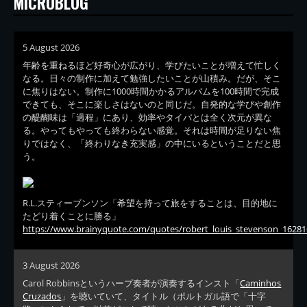
MICROBLOG
5 August 2026
年齢を重ねるほど好奇心が広がり、学びたいことが増えて忙しく
なる。日々の制作に加えて勉強したいことが山積み。だが、そこ
に焦りはない。制作に1000時間かかるアルバムを100時間で完成
できても、そこに楽しさはないのと同じだ。自発的な学びや創作
の醍醐味は「過程」にあり、効率やタイパとは全く次元が異な
る。やってもやっても終わらない感覚。それは時間が足りない焦
りではなく、「終わりなき充実感」の中にいるということだと思
う。
R.L.スティーブンソン「希望を持って旅をすることは、目的地に
たどり着くことに勝る」
https://www.brainyquote.com/quotes/robert_louis_stevenson_16281
3 August 2026
Carol Robbinsというハープ奏者が演奏するインスト「
Caminhos
Cruzados
」を聴いていて、タイトル（ポルトガル語で「十字