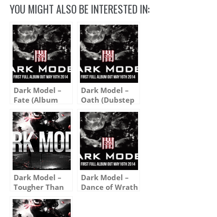
YOU MIGHT ALSO BE INTERESTED IN:
Dark Model –
Dark Model –
Fate (Album
Oath (Dubstep
version)
Remix, Album
version)
Dark Model –
Dark Model –
Tougher Than
Dance of Wrath
Steel
(Ikari No Mai)