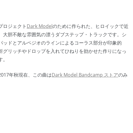
プロジェクト
Dark Model
のために作られた、ヒロイックで近
、大胆不敵な雰囲気の漂うダブステップ・トラックです。シ
パッドとアルペジオのラインによるコーラス部分が印象的
折グリッチやドロップを入れてひねりを効かせた作りになっ
す。
2017年秋現在、この曲は
Dark Model Bandcamp ストア
のみ