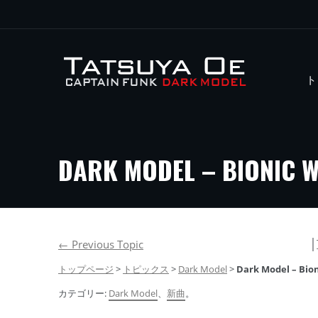
ト
DARK MODEL – BIONIC 
│
←
Previous Topic
トップページ
>
トピックス
>
Dark Model
>
Dark Model – Bio
カテゴリー:
Dark Model
、
新曲
。