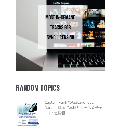
RANDOM TOPICS
Captain Funk “Weekend feat.
Adnan” 韓国で本日リリース＆チャ
ート1位情報