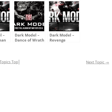
l –
Dark Model –
Dark Model –
han
Dance of Wrath
Revenge
(Ikari No Mai)
Seeker（コンプ
リート・バージョ
ン）
Topics Top
│
Next Topic
→