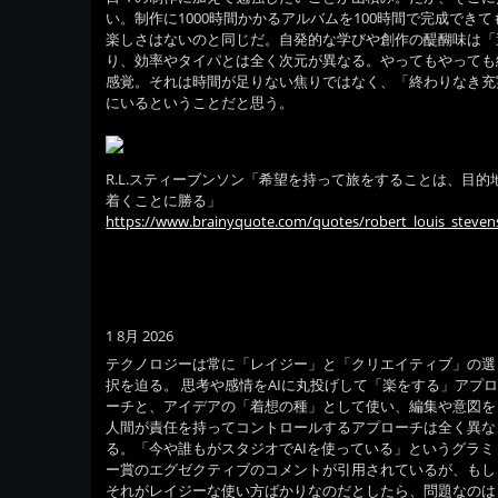
い。制作に1000時間かかるアルバムを100時間で完成でき
楽しさはないのと同じだ。自発的な学びや創作の醍醐味は「
り、効率やタイパとは全く次元が異なる。やってもやっても
感覚。それは時間が足りない焦りではなく、「終わりなき充
にいるということだと思う。
R.L.スティーブンソン「希望を持って旅をすることは、目的
着くことに勝る」
https://www.brainyquote.com/quotes/robert_louis_steve
1 8月 2026
テクノロジーは常に「レイジー」と「クリエイティブ」の選
択を迫る。 思考や感情をAIに丸投げして「楽をする」アプ
ーチと、アイデアの「着想の種」として使い、編集や意図を
人間が責任を持ってコントロールするアプローチは全く異な
る。「今や誰もがスタジオでAIを使っている」というグラミ
ー賞のエグゼクティブのコメントが引用されているが、もし
それがレイジーな使い方ばかりなのだとしたら、問題なのは