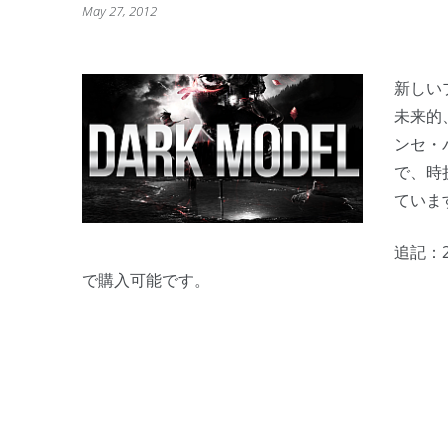
May 27, 2012
新しい
未来的
ンセ・
で、時
ていま
追記：
で購入可能です。