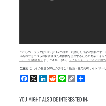
これらのトラックはTatsuya Oeの作曲・制作した作品の抜粋
係者の方はこれらの保護された著作物を使用するための商業ライセ
Form（日本語版）
よりご連絡下さい。
ライセンス、メディア使用の
ご注意
: これらの音源を弊社の許可なく動画・音楽共有サイト/サ
Facebook
X
LinkedIn
Reddit
Line
Copy
共
Link
有
YOU MIGHT ALSO BE INTERESTED IN: