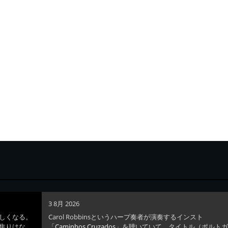
3 8月 2026
しくなる。
Carol Robbinsというハープ奏者が演奏するインスト
焦りはな
「
Caminhos Cruzados
」を聴いていて、タイトル（ポルト