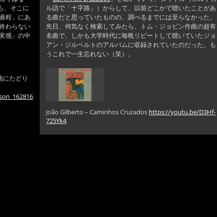
ても、そこに
ル語で「十字路」）からして、以前どこかで聴いたことがあ
過程」にあ
る曲だと思っていたものの、調べるまでには至らなかった。
終わらない
先日、何気なく検索してみたら、トム・ジョビン作曲の超有
実感」の中
名曲で、しかも大学時代に毎晩リピートして聴いていたジョ
アン・ジルベルトのアルバムに収録されていたのだった。も
うこれで一生忘れない（笑）。
地にたどり
nson_162816
João Gilberto – Caminhos Cruzados
https://youtu.be/D3Hf-
725Yk4
ロ