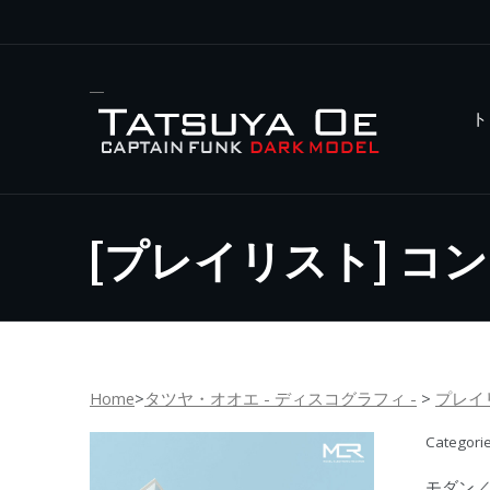
ト
[プレイリスト] 
Home
>
タツヤ・オオエ - ディスコグラフィ -
>
プレイ
Categori
モダン