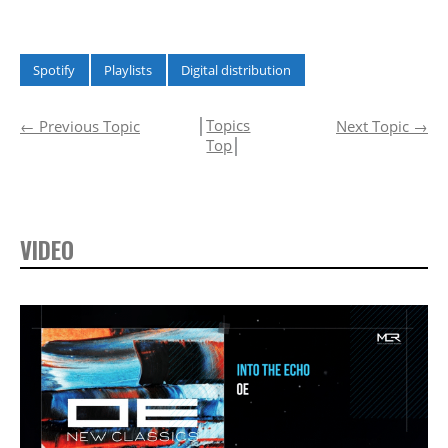
Spotify
Playlists
Digital distribution
│
Topics
←
Previous Topic
Next Topic
→
Top
│
VIDEO