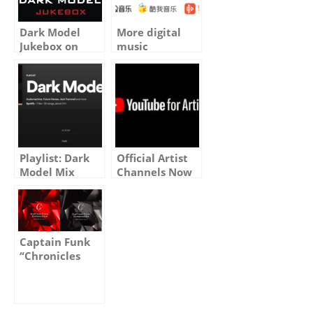
Dark Model
More digital
Jukebox on
music
Spotify
platforms
joined to
distribute all
Model
Electronic
releases
Playlist: Dark
Official Artist
Model Mix
Channels Now
(Curated by
Available on
Spotify)
YouTube
Captain Funk
“Chronicles
2007-2013, Vol.
1 & 2” Out
Today