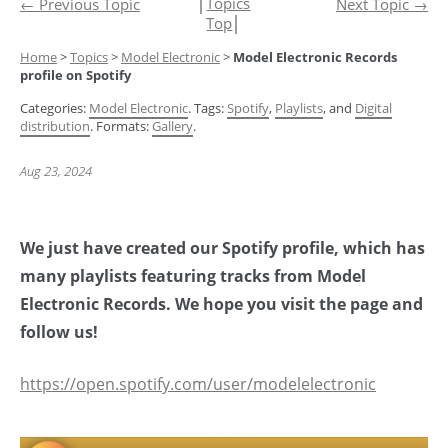
│
Topics
←
Previous Topic
Next Topic
→
Top
│
Home
>
Topics
>
Model Electronic
>
Model Electronic Records
profile on Spotify
Categories:
Model Electronic
. Tags:
Spotify
,
Playlists
, and
Digital
distribution
. Formats:
Gallery
.
Aug 23, 2024
We just have created our Spotify profile, which has
many playlists featuring tracks from Model
Electronic Records. We hope you visit the page and
follow us!
https://open.spotify.com/user/modelelectronic