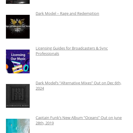
Dark Model – Rage and Redemption
Licensing Guides for Broadcasters & Sync
Professionals
Dark Model’s “Alternative Mixes” Out on Dec 6th,
2024
Captain Funk’s New Album “Oceans” Out on June
28th, 2019