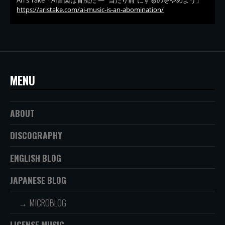
Ari's Take「AI音楽は冒涜だ — “当たり前”にするのをやめよう」
https://aristake.com/ai-music-is-an-abomination/
MENU
ABOUT
DISCOGRAPHY
ENGLISH BLOG
JAPANESE BLOG
MICROBLOG
LICENSE MUSIC