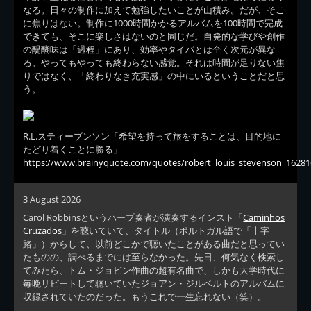
なる。日々の制作に加えて勉強したいことが山積み。だが、そこ
に焦りはない。制作に1000時間かかるアルバムを100時間で完成
できても、そこに楽しさはないのと同じだ。自発的な学びや創作
の醍醐味は「過程」にあり、効率やタイパとは全く次元が異な
る。やってもやっても終わらない感覚。それは時間が足りない焦
りではなく、「終わりなき充実感」の中にいるということだと思
う。
R.L.スティーブンソン「希望を持って旅をすることは、目的地に
たどり着くことに勝る」
https://www.brainyquote.com/quotes/robert_louis_stevenson_16281
3 August 2026
Carol Robbinsというハープ奏者が演奏するインスト「
Caminhos
Cruzados
」を聴いていて、タイトル（ポルトガル語で「十字
路」）からして、以前どこかで聴いたことがある曲だと思ってい
たものの、調べるまでには至らなかった。先日、何気なく検索し
てみたら、トム・ジョビン作曲の超有名曲で、しかも大学時代に
毎晩リピートして聴いていたジョアン・ジルベルトのアルバムに
収録されていたのだった。もうこれで一生忘れない（笑）。