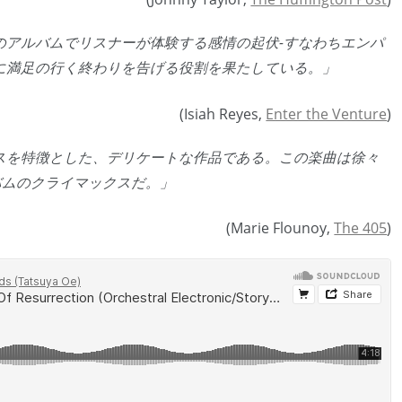
n』は、このアルバムでリスナーが体験する感情の起伏-すなわちエンパ
に満足の行く終わりを告げる役割を果たしている。」
(Isiah Reyes,
Enter the Venture
)
なストリングスを特徴とした、デリケートな作品である。この楽曲は徐々
バムのクライマックスだ。」
(Marie Flounoy,
The 405
)