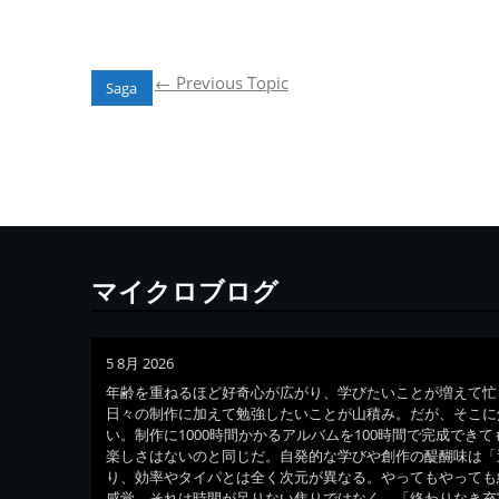
(ニューアルバム
ーアルバム
アルバム
「Saga」より)
「Saga」より)
「Saga」よ
←
Previous Topic
Saga
マイクロブログ
5 8月 2026
年齢を重ねるほど好奇心が広がり、学びたいことが増えて忙
日々の制作に加えて勉強したいことが山積み。だが、そこに
い。制作に1000時間かかるアルバムを100時間で完成でき
楽しさはないのと同じだ。自発的な学びや創作の醍醐味は「
り、効率やタイパとは全く次元が異なる。やってもやっても
感覚。それは時間が足りない焦りではなく、「終わりなき充