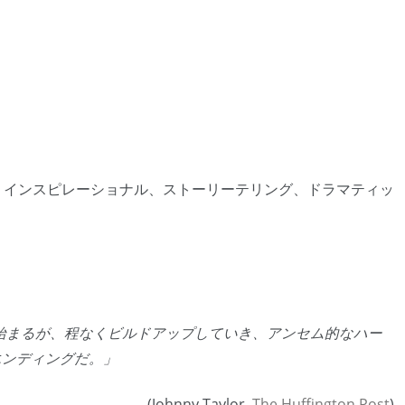
ラノ、インスピレーショナル、ストーリーテリング、ドラマティッ
はゆっくりと始まるが、程なくビルドアップしていき、アンセム的なハー
エンディングだ。」
(Johnny Taylor,
The Huffington Post
)