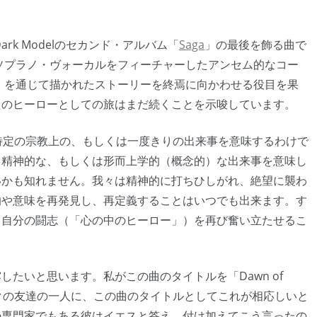
、Dark Modelのセカンド・アルバム「
Saga
」の最後を飾る曲で
ソプラノ・ヴォーカルをフィーチャーしたアンセム的なコー
a」を通じて描かれたストーリーを終焉に向かわせる役目を果
たのヒーローとしての旅はまだ続くことを示唆しています。
しも、特定の宗教上の、もしくは一度きりの出来事を意味するわけで
と精神的な、もしくは形而上学的（概念的）な出来事を意味し
いかも知れません。我々は精神的に打ちひしがれ、絶望に襲わ
的や意味を再発見し、再定義することはいつでも出来ます。す
、自分の闘志（「心の中のヒーロー」）を再び奮い立たせるこ
たいと思います。私がこの曲のタイトルを「Dawn of
ーヨークの友達の一人に、この曲のタイトルとしてこれが相応しいと
の専門家でもある彼はイエスと答え、付け加えてこう言ったの