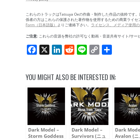
これらのトラックはTatsuya Oeの作曲・制作した作品の抜粋
係者の方はこれらの保護された著作物を使用するための商業ライセ
Form（日本語版）
よりご連絡下さい。
ライセンス、メディア使用の
ご注意
: これらの音源を弊社の許可なく動画・音楽共有サイト/サ
Facebook
X
LinkedIn
Reddit
Line
Copy
共
Link
有
YOU MIGHT ALSO BE INTERESTED IN:
Dark Model –
Dark Model –
Dark Mode
Storm Goddess
Survivors (ニュ
Avalon (