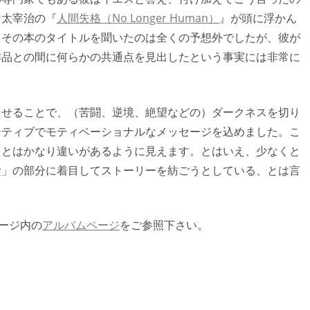
な太宰治の『
人間失格（No Longer Human）
』が頭に浮かん
らその本のタイトルを聞いたのは全くの予想外でしたが、彼が
作品との間に何らかの共通点を見出したという事実には非常に
させることで、（苦闘、逆境、絶望などの）ダークネスを切り
ジティブでモティベーショナルなメッセージを込めました。こ
ととはかなり違いがあるように見えます。とはいえ、少なくと
陰」の部分に着目してストーリーを紡ごうとしている、とは言
cページ内の
アルバムページ
をご参照下さい。