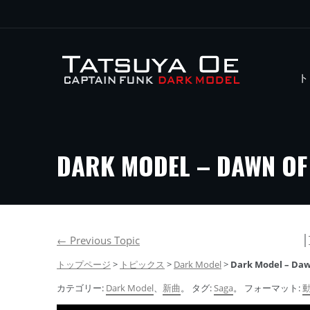
ト
DARK MODEL – DAW
│
←
Previous Topic
トップページ
>
トピックス
>
Dark Model
>
Dark Model – 
カテゴリー:
Dark Model
、
新曲
。 タグ:
Saga
。 フォーマット: