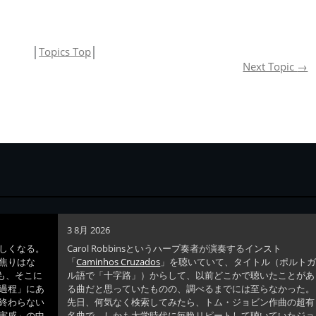
(アルバム
バム「Saga」よ
り)
「Saga」より)
り)
│
Topics Top
│
Next Topic
→
3 8月 2026
しくなる。
Carol Robbinsというハープ奏者が演奏するインスト
焦りはな
「
Caminhos Cruzados
」を聴いていて、タイトル（ポルト
ても、そこに
ル語で「十字路」）からして、以前どこかで聴いたことがあ
過程」にあ
る曲だと思っていたものの、調べるまでには至らなかった。
終わらない
先日、何気なく検索してみたら、トム・ジョビン作曲の超有
実感」の中
名曲で、しかも大学時代に毎晩リピートして聴いていたジョ