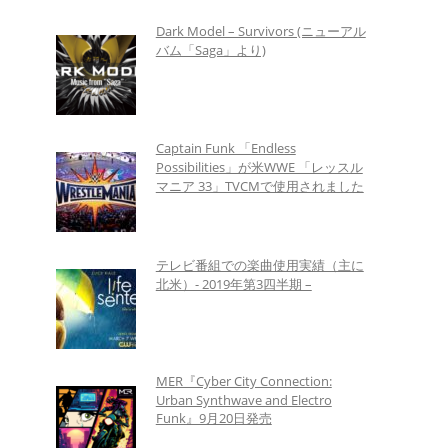
Dark Model – Survivors (ニューアル
バム「Saga」より)
Captain Funk 「Endless
Possibilities」が米WWE 「レッスル
マニア 33」TVCMで使用されました
テレビ番組での楽曲使用実績（主に
北米）- 2019年第3四半期 –
MER『Cyber City Connection:
Urban Synthwave and Electro
Funk』9月20日発売