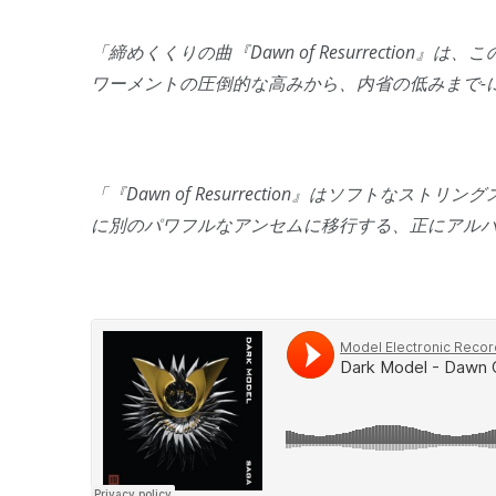
「締めくくりの曲『Dawn of Resurrectio
ワーメントの圧倒的な高みから、内省の低みまで-
「『Dawn of Resurrection』はソフト
に別のパワフルなアンセムに移行する、正にアル