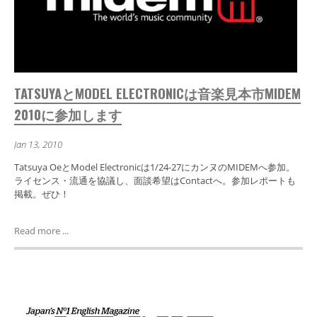
TATSUYAとMODEL ELECTRONICは音楽見本市MIDEM
2010に参加します
Jan 13, 2010
Tatsuya OeとModel Electronicは1/24-27にカンヌのMIDEMへ参加。
ライセンス・流通を協議し、面談希望はContactへ。参加レポートも
掲載。ぜひ！
Read more ...