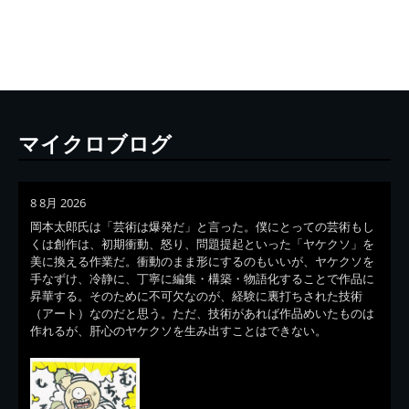
マイクロブログ
8 8月 2026
岡本太郎氏は「芸術は爆発だ」と言った。僕にとっての芸術もし
くは創作は、初期衝動、怒り、問題提起といった「ヤケクソ」を
美に換える作業だ。衝動のまま形にするのもいいが、ヤケクソを
手なずけ、冷静に、丁寧に編集・構築・物語化することで作品に
昇華する。そのために不可欠なのが、経験に裏打ちされた技術
（アート）なのだと思う。ただ、技術があれば作品めいたものは
作れるが、肝心のヤケクソを生み出すことはできない。