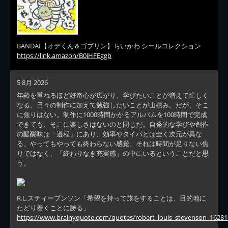
BANDAI【オデくん＆ゴブリン】ちいかわ シールコレクション
https://link.amazon/B0iHFEggb
5 8月 2026
年齢を重ねるほど好奇心が広がり、学びたいことが増えて忙しく
なる。日々の制作に加えて勉強したいことが山積み。だが、そこ
に焦りはない。制作に1000時間かかるアルバムを100時間で完成
できても、そこに楽しさはないのと同じだ。自発的な学びや創作
の醍醐味は「過程」にあり、効率やタイパとは全く次元が異な
る。やってもやっても終わらない感覚。それは時間が足りない焦
りではなく、「終わりなき充実感」の中にいるということだと思
う。
R.L.スティーブンソン「希望を持って旅をすることは、目的地に
たどり着くことに勝る」
https://www.brainyquote.com/quotes/robert_louis_stevenson_16281