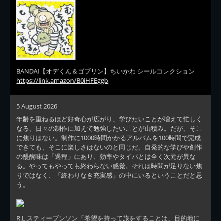
BANDAI【オデくん＆ゴブリン】ちいかわ シールコレクション
https://link.amazon/B0iHFEggb
5 August 2026
年齢を重ねるほど好奇心が広がり、学びたいことが増えて忙しく
なる。日々の制作に加えて勉強したいことが山積み。だが、そこ
に焦りはない。制作に1000時間かかるアルバムを100時間で完成
できても、そこに楽しさはないのと同じだ。自発的な学びや創作
の醍醐味は「過程」にあり、効率やタイパとは全く次元が異な
る。やってもやっても終わらない感覚。それは時間が足りない焦
りではなく、「終わりなき充実感」の中にいるということだと思
う。
R.L.スティーブンソン「希望を持って旅をすることは、目的地に