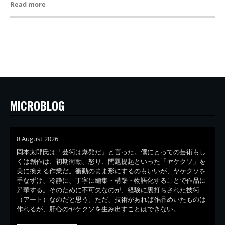
Read more
MICROBLOG
8 August 2026
岡本太郎氏は「芸術は爆発だ」と言った。僕にとっての芸術もし
くは創作は、初期衝動、怒り、問題提起といった「ヤケクソ」を
美に換える作業だ。衝動のまま形にするのもいいが、ヤケクソを
手なずけ、冷静に、丁寧に編集・構築・物語化することで作品に
昇華する。そのために不可欠なのが、経験に裏打ちされた技術
（アート）なのだと思う。ただ、技術があれば作品めいたものは
作れるが、肝心のヤケクソを生み出すことはできない。