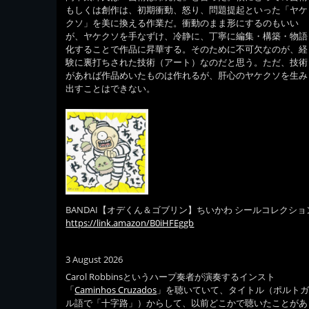
もしくは創作は、初期衝動、怒り、問題提起といった「ヤケ
クソ」を美に換える作業だ。衝動のまま形にするのもいい
が、ヤケクソを手なずけ、冷静に、丁寧に編集・構築・物語
化することで作品に昇華する。そのために不可欠なのが、経
験に裏打ちされた技術（アート）なのだと思う。ただ、技術
があれば作品めいたものは作れるが、肝心のヤケクソを生み
出すことはできない。
BANDAI【オデくん＆ゴブリン】ちいかわ シールコレクショ
https://link.amazon/B0iHFEggb
3 August 2026
Carol Robbinsというハープ奏者が演奏するインスト
「
Caminhos Cruzados
」を聴いていて、タイトル（ポルト
ル語で「十字路」）からして、以前どこかで聴いたことがあ