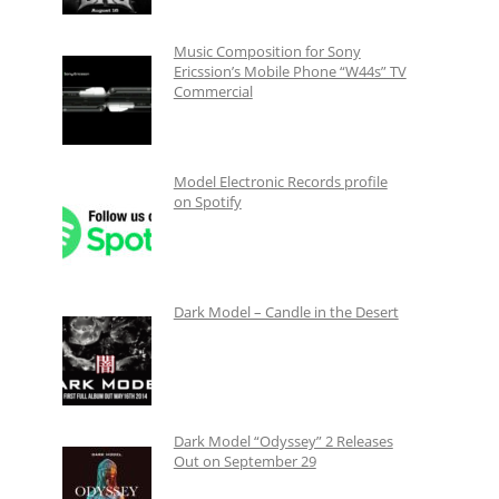
Music Composition for Sony
Ericssion’s Mobile Phone “W44s” TV
Commercial
Model Electronic Records profile
on Spotify
Dark Model – Candle in the Desert
Dark Model “Odyssey” 2 Releases
Out on September 29