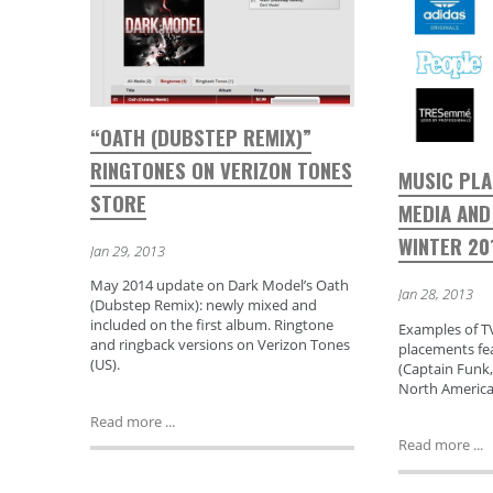
“OATH (DUBSTEP REMIX)”
RINGTONES ON VERIZON TONES
MUSIC PL
STORE
MEDIA AND
WINTER 20
Jan 29, 2013
May 2014 update on Dark Model’s Oath
Jan 28, 2013
(Dubstep Remix): newly mixed and
included on the first album. Ringtone
Examples of T
and ringback versions on Verizon Tones
placements fe
(US).
(Captain Funk,
North America, 
Read more ...
Read more ...