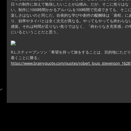
日々の制作に加えて勉強したいことが山積み。だが、そこに焦りはな
い。制作に1000時間かかるアルバムを100時間で完成できても、そこ
楽しさはないのと同じだ。自発的な学びや創作の醍醐味は「過程」に
り、効率やタイパとは全く次元が異なる。やってもやっても終わらな
感覚。それは時間が足りない焦りではなく、「終わりなき充実感」の
にいるということだと思う。
R.L.スティーブンソン「希望を持って旅をすることは、目的地にたどり
着くことに勝る」
https://www.brainyquote.com/quotes/robert_louis_stevenson_1628
ン
ガ