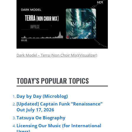
Dark Model – Terra (Non Choir Mix)(Visualizer)
TODAY’S POPULAR TOPICS
Day by Day (Microblog)
[Updated] Captain Funk “Renaissance”
Out July 17, 2026
Tatsuya Oe Biography
Licensing Our Music (for International
Users)