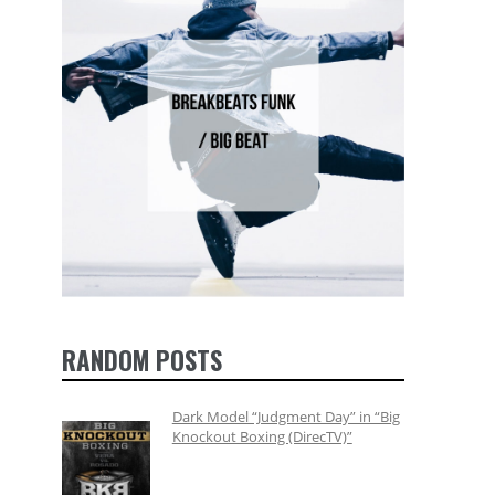
RANDOM POSTS
Dark Model “Judgment Day” in “Big
Knockout Boxing (DirecTV)”