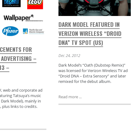
DARK MODEL FEATURED IN
VERIZON WIRELESS “DROID
DNA” TV SPOT (US)
ACEMENTS FOR
Dec 24, 2012
 ADVERTISING –
Dark Model’s “Oath (Dubstep Remix)”
13 –
was licensed for Verizon Wireless TV ad
“Droid DNA – Extra Sensory” and later
remixed for the debut album.
V, web and corporate ad
aturing Tatsuya’s music
Read more ...
 Dark Model), mainly in
plus links to credits.