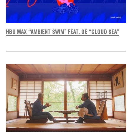
HBO MAX “AMBIENT SWIM” FEAT. OE “CLOUD SEA”