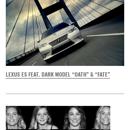
LEXUS ES FEAT. DARK MODEL “OATH” & “FATE”