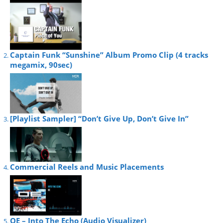
Captain Funk “Sunshine” Album Promo Clip (4 tracks
megamix, 90sec)
[Playlist Sampler] “Don’t Give Up, Don’t Give In”
Commercial Reels and Music Placements
OE – Into The Echo (Audio Visualizer)