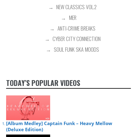
NEW CLASSICS VOL.2
MER
ANTI-CRIME BREAKS
CYBER CITY CONNECTION
SOUL FUNK SKA MOODS
SYNC PLACEMENTS
TODAY’S POPULAR VIDEOS
[Album Medley] Captain Funk – Heavy Mellow
(Deluxe Edition)