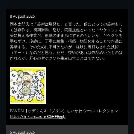
8 August 2026
岡本太郎氏は「芸術は爆発だ」と言った。僕にとっての芸術もし
くは創作は、初期衝動、怒り、問題提起といった「ヤケクソ」を
美に換える作業だ。衝動のまま形にするのもいいが、ヤケクソを
手なずけ、冷静に、丁寧に編集・構築・物語化することで作品に
昇華する。そのために不可欠なのが、経験に裏打ちされた技術
（アート）なのだと思う。ただ、技術があれば作品めいたものは
作れるが、肝心のヤケクソを生み出すことはできない。
BANDAI【オデくん＆ゴブリン】ちいかわ シールコレクション
https://link.amazon/B0iHFEggb
5 August 2026