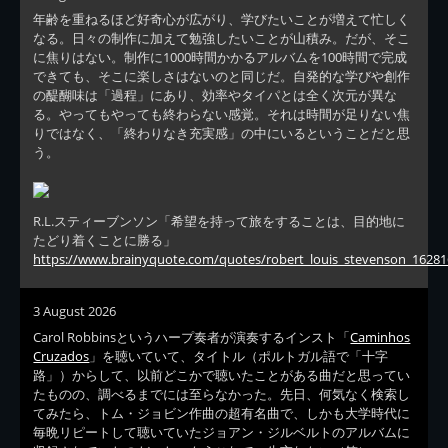
年齢を重ねるほど好奇心が広がり、学びたいことが増えて忙しく
なる。日々の制作に加えて勉強したいことが山積み。だが、そこ
に焦りはない。制作に1000時間かかるアルバムを100時間で完成
できても、そこに楽しさはないのと同じだ。自発的な学びや創作
の醍醐味は「過程」にあり、効率やタイパとは全く次元が異な
る。やってもやっても終わらない感覚。それは時間が足りない焦
りではなく、「終わりなき充実感」の中にいるということだと思
う。
R.L.スティーブンソン「希望を持って旅をすることは、目的地に
たどり着くことに勝る」
https://www.brainyquote.com/quotes/robert_louis_stevenson_16281
3 August 2026
Carol Robbinsというハープ奏者が演奏するインスト「
Caminhos
Cruzados
」を聴いていて、タイトル（ポルトガル語で「十字
路」）からして、以前どこかで聴いたことがある曲だと思ってい
たものの、調べるまでには至らなかった。先日、何気なく検索し
てみたら、トム・ジョビン作曲の超有名曲で、しかも大学時代に
毎晩リピートして聴いていたジョアン・ジルベルトのアルバムに