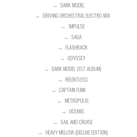
DARK MODEL
DRIVING ORCHESTRAL ELECTRO MIX
IMPULSE
SAGA
FLASHBACK
ODYSSEY
DARK MODEL (1ST ALBUM)
RELENTLESS
CAPTAIN FUNK
METROPOLIS
OCEANS
SAIL AND CRUISE
HEAVY MELLOW (DELUXE EDITION)