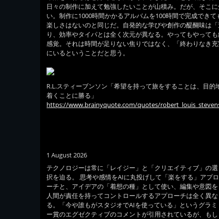
日々の制作に加えて勉強したいことが山積み。だが、そこに
い。制作に1000時間かかるアルバムを100時間で完成でき
楽しさはないのと同じだ。自発的な学びや創作の醍醐味は「
り、効率やタイパとは全く次元が異なる。やってもやっても
感覚。それは時間が足りない焦りではなく、「終わりなき充
にいるということだと思う。
R.L.スティーブンソン「希望を持って旅をすることは、目的
着くことに勝る」
https://www.brainyquote.com/quotes/robert_louis_steve
1 August 2026
テクノロジーは常に「レイジー」と「クリエイティブ」の選
択を迫る。 思考や感情をAIに丸投げして「楽をする」アプ
ーチと、アイデアの「着想の種」として使い、編集や意図を
人間が責任を持ってコントロールするアプローチは全く異な
る。「今や誰もがスタジオでAIを使っている」というグラミ
ー賞のエグゼクティブのコメントが引用されているが、もし