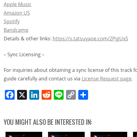
Apple Music
Amazon US
Spotify
Bandcamp
Details & other links:
https://s.tatsuyaoe.com/2PjgUx5
– Sync Licensing –
For inquiries about obtaining a sync license of this track 
guide carefully and contact us via
License Request page
.
Facebook
X
LinkedIn
Reddit
Line
Copy
Share
Link
YOU MIGHT ALSO BE INTERESTED IN: