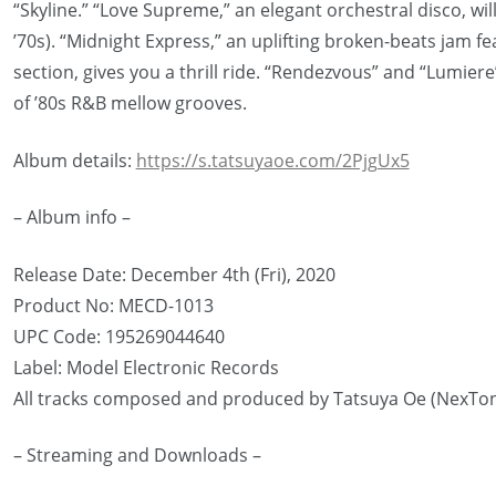
“Skyline.” “Love Supreme,” an elegant orchestral disco, wil
’70s). “Midnight Express,” an uplifting broken-beats jam f
section, gives you a thrill ride. “Rendezvous” and “Lumie
of ’80s R&B mellow grooves.
Album details:
https://s.tatsuyaoe.com/2PjgUx5
– Album info –
Release Date: December 4th (Fri), 2020
Product No: MECD-1013
UPC Code: 195269044640
Label: Model Electronic Records
All tracks composed and produced by Tatsuya Oe (NexTon
– Streaming and Downloads –