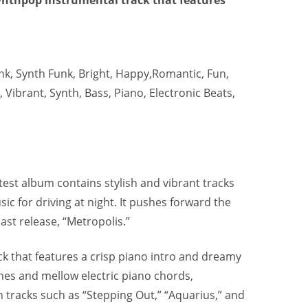
unk, Synth Funk, Bright, Happy,Romantic, Fun,
 Vibrant, Synth, Bass, Piano, Electronic Beats,
atest album contains stylish and vibrant tracks
ic for driving at night. It pushes forward the
ast release, “Metropolis.”
k that features a crisp piano intro and dreamy
ines and mellow electric piano chords,
h tracks such as “Stepping Out,” “Aquarius,” and