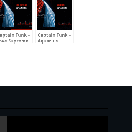
aptain Funk –
Captain Funk –
ove Supreme
Aquarius
Audio
(Audio
isualizer)
Visualizer)