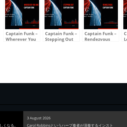
Captain Funk –
Captain Funk –
Captain Funk –
C
Wherever You
Stepping Out
Rendezvous
L
Are (Audio
(Audio
(Audio
(
Visualizer)
Visualizer)
Visualizer)
V
3 August 2026
しくなる。
Carol Robbinsというハープ奏者が演奏するインスト