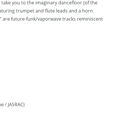
l take you to the imaginary dancefloor (of the
eaturing trumpet and flute leads and a horn
re” are future-funk/vaporwave tracks reminiscent
e / JASRAC)