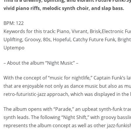
vivid piano riffs, melodic synth choir, and slap bass.
BPM: 122
Keywords for this track: Piano, Vivrant, Brisk,Electronic F
Uplifting, Groovy, 80s, Hopeful, Catchy Future Funk, Bright,
Uptempo
– About the album “Night Music” –
With the concept of “music for nightlife,” Captain Funk’s l
that are enjoyable not only as dance music but also as mus
retro-futuristic-jazz approach, which was displayed in the l
The album opens with “Parade,” an upbeat synth-funk trac
synth leads. The following “Night Shift,” with groovy bassl
represents the album concept as well as other jazz-funkis