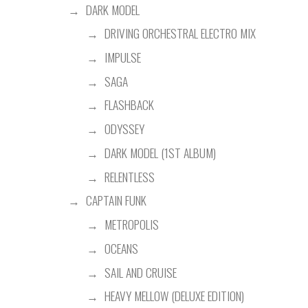
DARK MODEL
DRIVING ORCHESTRAL ELECTRO MIX
IMPULSE
SAGA
FLASHBACK
ODYSSEY
DARK MODEL (1ST ALBUM)
RELENTLESS
CAPTAIN FUNK
METROPOLIS
OCEANS
SAIL AND CRUISE
HEAVY MELLOW (DELUXE EDITION)