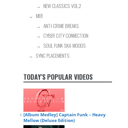
NEW CLASSICS VOL.2
MER
ANTI-CRIME BREAKS
CYBER CITY CONNECTION
SOUL FUNK SKA MOODS
SYNC PLACEMENTS
TODAY’S POPULAR VIDEOS
[Album Medley] Captain Funk – Heavy
Mellow (Deluxe Edition)