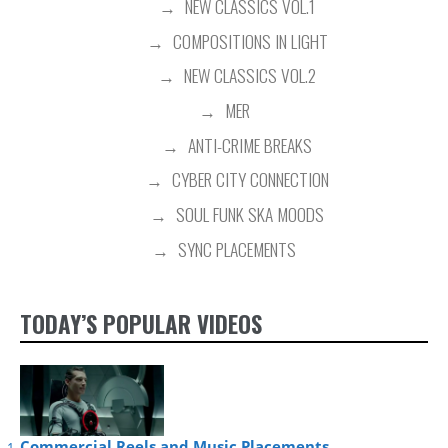
NEW CLASSICS VOL.1
COMPOSITIONS IN LIGHT
NEW CLASSICS VOL.2
MER
ANTI-CRIME BREAKS
CYBER CITY CONNECTION
SOUL FUNK SKA MOODS
SYNC PLACEMENTS
TODAY’S POPULAR VIDEOS
Commercial Reels and Music Placements