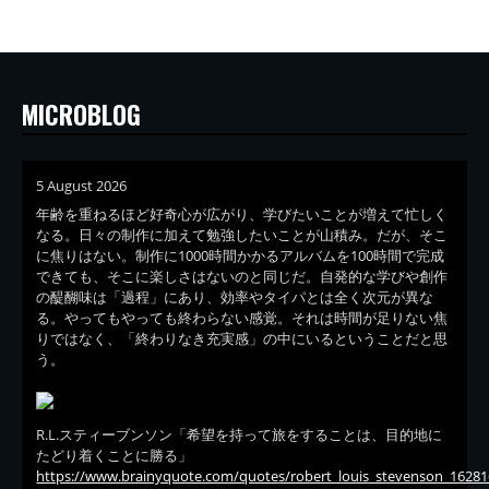
MICROBLOG
5 August 2026
年齢を重ねるほど好奇心が広がり、学びたいことが増えて忙しく
なる。日々の制作に加えて勉強したいことが山積み。だが、そこ
に焦りはない。制作に1000時間かかるアルバムを100時間で完成
できても、そこに楽しさはないのと同じだ。自発的な学びや創作
の醍醐味は「過程」にあり、効率やタイパとは全く次元が異な
る。やってもやっても終わらない感覚。それは時間が足りない焦
りではなく、「終わりなき充実感」の中にいるということだと思
う。
R.L.スティーブンソン「希望を持って旅をすることは、目的地に
たどり着くことに勝る」
https://www.brainyquote.com/quotes/robert_louis_stevenson_16281