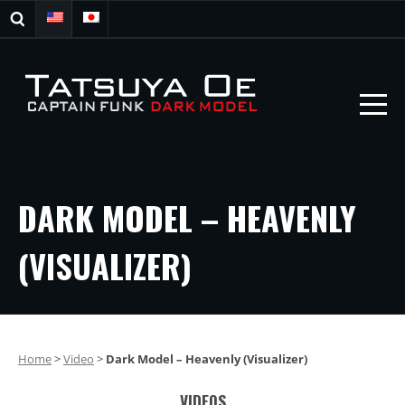
DARK MODEL – HEAVENLY
(VISUALIZER)
Home
>
Video
>
Dark Model – Heavenly (Visualizer)
VIDEOS