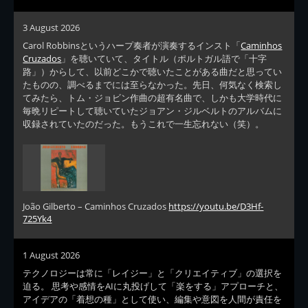
3 August 2026
Carol Robbinsというハープ奏者が演奏するインスト「
Caminhos
Cruzados
」を聴いていて、タイトル（ポルトガル語で「十字
路」）からして、以前どこかで聴いたことがある曲だと思ってい
たものの、調べるまでには至らなかった。先日、何気なく検索し
てみたら、トム・ジョビン作曲の超有名曲で、しかも大学時代に
毎晩リピートして聴いていたジョアン・ジルベルトのアルバムに
収録されていたのだった。もうこれで一生忘れない（笑）。
João Gilberto – Caminhos Cruzados
https://youtu.be/D3Hf-
725Yk4
1 August 2026
テクノロジーは常に「レイジー」と「クリエイティブ」の選択を
迫る。 思考や感情をAIに丸投げして「楽をする」アプローチと、
アイデアの「着想の種」として使い、編集や意図を人間が責任を