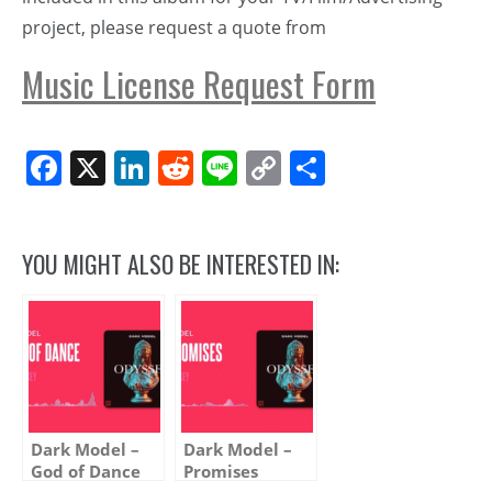
project, please request a quote from
Music License Request Form
Facebook
X
LinkedIn
Reddit
Line
Copy
Share
Link
YOU MIGHT ALSO BE INTERESTED IN:
Dark Model –
Dark Model –
God of Dance
Promises