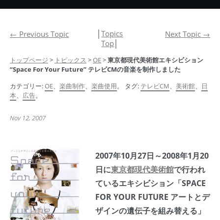
│
Topics
←
Previous Topic
Next Topic
→
Top
│
トップページ
>
トピックス
>
OE
>
東京都現代美術館エキシビション
“Space For Your Future” テレビCMの音楽を制作しました
カテゴリー:
OE
、
楽曲制作
、
楽曲使用
。 タグ:
テレビCM
、
美術館
、
日
本
、
広告
。
Nov 12, 2007
2007年10月27日～2008年1月20
日に
東京都現代美術館
で行われ
ているエキシビション
「SPACE
FOR YOUR FUTURE アートとデ
ザインの遺伝子を組み替える」