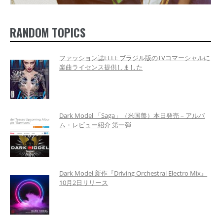
RANDOM TOPICS
ファッション誌ELLE ブラジル版のTVコマーシャルに
楽曲ライセンス提供しました
Dark Model 「Saga」（米国盤）本日発売 – アルバ
ム・レビュー紹介 第一弾
Dark Model 新作『Driving Orchestral Electro Mix』
10月2日リリース