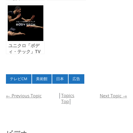
作・サウンドデザ
W44S」のテレビ
インを行いました
コマーシャルに楽
曲提供しました
ユニクロ「ボデ
ィ・テック」TV
コマーシャルの音
楽＆サウンドデザ
インを担当しまし
た
テレビCM
美術館
日本
広告
│
Topics
←
Previous Topic
Next Topic
→
Top
│
ビデオ