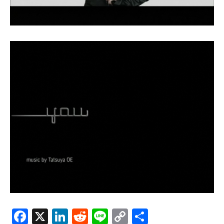
Facebook
X
LinkedIn
Reddit
Line
Copy
共