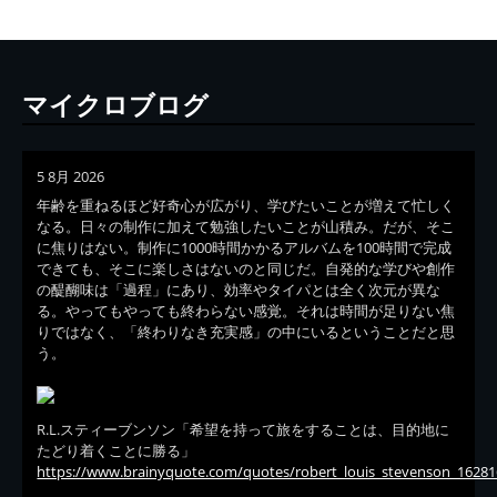
マイクロブログ
5 8月 2026
年齢を重ねるほど好奇心が広がり、学びたいことが増えて忙しく
なる。日々の制作に加えて勉強したいことが山積み。だが、そこ
に焦りはない。制作に1000時間かかるアルバムを100時間で完成
できても、そこに楽しさはないのと同じだ。自発的な学びや創作
の醍醐味は「過程」にあり、効率やタイパとは全く次元が異な
る。やってもやっても終わらない感覚。それは時間が足りない焦
りではなく、「終わりなき充実感」の中にいるということだと思
う。
R.L.スティーブンソン「希望を持って旅をすることは、目的地に
たどり着くことに勝る」
https://www.brainyquote.com/quotes/robert_louis_stevenson_16281