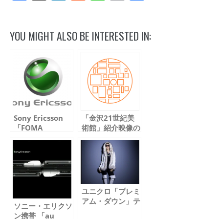
Link
有
YOU MIGHT ALSO BE INTERESTED IN:
Sony Ericsson
「金沢21世紀美
「FOMA
術館」紹介映像の
SO905i」 テレビ
サウンドトラック
CMの音楽を制作
を制作しました
しました
ユニクロ「プレミ
アム・ダウン」テ
ソニー・エリクソ
レビCMの楽曲制
ン携帯 「au