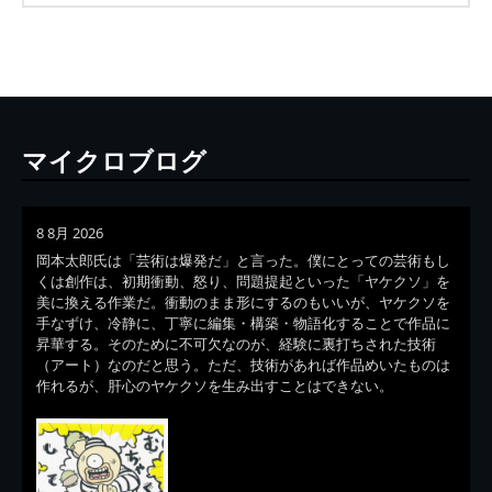
マイクロブログ
8 8月 2026
岡本太郎氏は「芸術は爆発だ」と言った。僕にとっての芸術もし
くは創作は、初期衝動、怒り、問題提起といった「ヤケクソ」を
美に換える作業だ。衝動のまま形にするのもいいが、ヤケクソを
手なずけ、冷静に、丁寧に編集・構築・物語化することで作品に
昇華する。そのために不可欠なのが、経験に裏打ちされた技術
（アート）なのだと思う。ただ、技術があれば作品めいたものは
作れるが、肝心のヤケクソを生み出すことはできない。