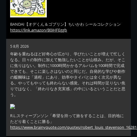
BANDAI【オデくん＆ゴブリン】ちいかわ シールコレクション
https://link.amazon/B0iHFEggb
5 8月 2026
年齢を重ねるほど好奇心が広がり、学びたいことが増えて忙しく
なる。日々の制作に加えて勉強したいことが山積み。だが、そこ
に焦りはない。制作に1000時間かかるアルバムを100時間で完成
できても、そこに楽しさはないのと同じだ。自発的な学びや創作
の醍醐味は「過程」にあり、効率やタイパとは全く次元が異な
る。やってもやっても終わらない感覚。それは時間が足りない焦
りではなく、「終わりなき充実感」の中にいるということだと思
う。
R.L.スティーブンソン「希望を持って旅をすることは、目的地に
たどり着くことに勝る」
https://www.brainyquote.com/quotes/robert_louis_stevenson_16281