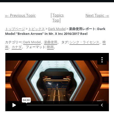
│
Topics
←
Previous Topic
Next Topic
→
Top
│
トップページ
>
トピックス
>
Dark Model
>
楽曲使用レポート: Dark
Model “Broken Arrows” in Mr. X Inc 2016/2017 Reel
カテゴリー:
Dark Model
、
楽曲使用
。 タグ:
シンク・ライセンス
、
映
画
、
カナダ
。 フォーマット:
動画
。