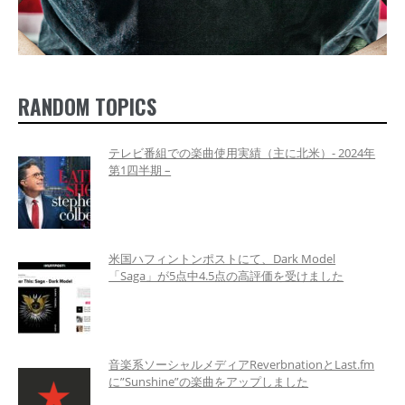
RANDOM TOPICS
テレビ番組での楽曲使用実績（主に北米）- 2024年
第1四半期 –
米国ハフィントンポストにて、Dark Model
「Saga」が5点中4.5点の高評価を受けました
音楽系ソーシャルメディアReverbnationとLast.fm
に”Sunshine”の楽曲をアップしました