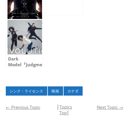
ーパーボーイ 真
夏の引力」米国
TVスポット
マット・デイモン
＆ジョディ・フォ
スター主演による
映画「Elysium
(エリジウム)」の
初公開映像に
Dark Modelの音
Dark
楽が使用されまし
Model『Judgment
た
Day』がカナダの
テレビ番組
『Révolution』
でフィーチャー
シンク・ライセンス
映画
カナダ
│
Topics
←
Previous Topic
Next Topic
→
Top
│