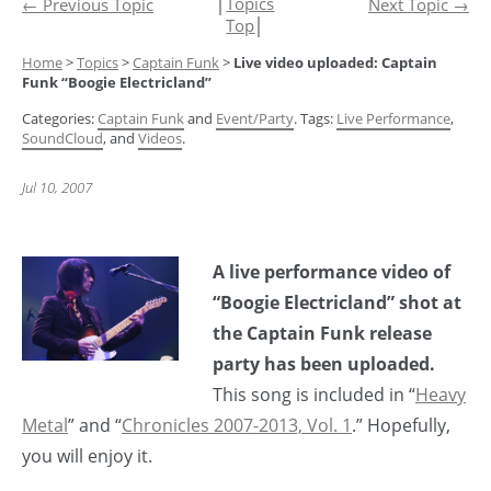
│
Topics
←
Previous Topic
Next Topic
→
Top
│
Home
>
Topics
>
Captain Funk
>
Live video uploaded: Captain
Funk “Boogie Electricland”
Categories:
Captain Funk
and
Event/Party
. Tags:
Live Performance
,
SoundCloud
, and
Videos
.
Jul 10, 2007
A live performance video of
“Boogie Electricland” shot at
the Captain Funk release
party has been uploaded.
This song is included in “
Heavy
Metal
” and “
Chronicles 2007-2013, Vol. 1
.” Hopefully,
you will enjoy it.