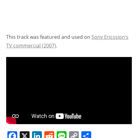
This track was featured and used on
Sony Ericssion’s
TV commercial (2007)
.
Facebook
X
LinkedIn
Reddit
Line
Copy
Share