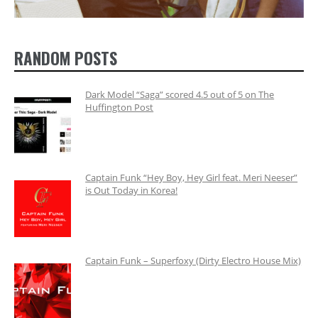
RANDOM POSTS
Dark Model “Saga” scored 4.5 out of 5 on The
Huffington Post
Captain Funk “Hey Boy, Hey Girl feat. Meri Neeser”
is Out Today in Korea!
Captain Funk – Superfoxy (Dirty Electro House Mix)