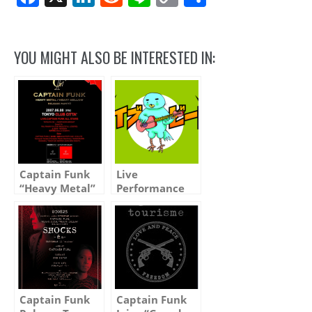
Link
YOU MIGHT ALSO BE INTERESTED IN:
Captain Funk
Live
“Heavy Metal”
Performance
and “Heavy
with OE band
Mellow”
at NHK-FM
Release Party
“Live Beat”
at Club Citta
Captain Funk
Captain Funk