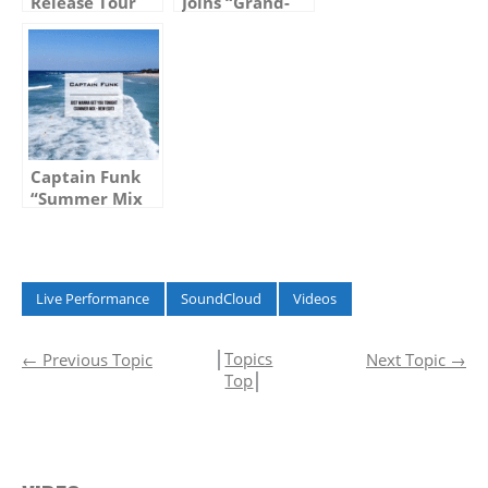
Release Tour
Joins “Grand-
Vol.2 with Ken
Tourisme”
Ishii
organized by
FPM (Tomoyuki
Tanaka)
Captain Funk
“Summer Mix
2020” Movie
Published
Live Performance
SoundCloud
Videos
│
Topics
←
Previous Topic
Next Topic
→
Top
│