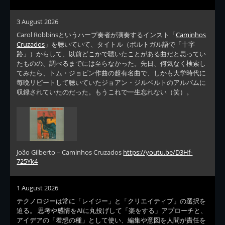
3 August 2026
Carol Robbinsというハープ奏者が演奏するインスト「
Caminhos
Cruzados
」を聴いていて、タイトル（ポルトガル語で「十字
路」）からして、以前どこかで聴いたことがある曲だと思ってい
たものの、調べるまでには至らなかった。先日、何気なく検索し
てみたら、トム・ジョビン作曲の超有名曲で、しかも大学時代に
毎晩リピートして聴いていたジョアン・ジルベルトのアルバムに
収録されていたのだった。もうこれで一生忘れない（笑）。
João Gilberto – Caminhos Cruzados
https://youtu.be/D3Hf-
725Yk4
1 August 2026
テクノロジーは常に「レイジー」と「クリエイティブ」の選択を
迫る。 思考や感情をAIに丸投げして「楽をする」アプローチと、
アイデアの「着想の種」として使い、編集や意図を人間が責任を