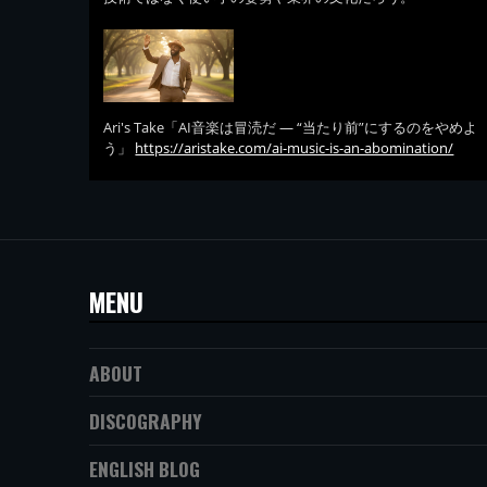
Ari's Take「AI音楽は冒涜だ — “当たり前”にするのをやめよ
う」
https://aristake.com/ai-music-is-an-abomination/
MENU
ABOUT
DISCOGRAPHY
ENGLISH BLOG