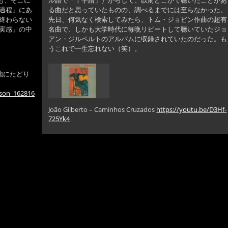
ても、そこに
ル語で「十字路」）からして、以前どこかで聴いたことがあ
過程」にあ
る曲だと思っていたものの、調べるまでには至らなかった。
終わらない
先日、何気なく検索してみたら、トム・ジョビン作曲の超有
実感」の中
名曲で、しかも大学時代に毎晩リピートして聴いていたジョ
アン・ジルベルトのアルバムに収録されていたのだった。も
うこれで一生忘れない（笑）。
地にたどり
nson_162816
João Gilberto – Caminhos Cruzados
https://youtu.be/D3Hf-
725Yk4
ロ