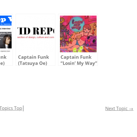
unk
Captain Funk
Captain Funk
e)
(Tatsuya Oe)
“Losin’ My Way”
 with
Interview on
PV (from “Songs
d
David Report
of the Siren”)
(Sweden)
Topics Top
│
Next Topic
→