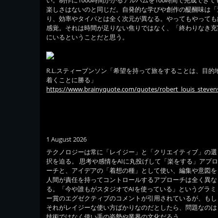
い。制作に1000時間かかるアルバムを100時間で完成でき
楽しさはないのと同じだ。自発的な学びや創作の醍醐味は「
り、効率やタイパとは全く次元が異なる。やってもやっても
感覚。それは時間が足りない焦りではなく、「終わりなき充
にいるということだと思う。
R.L.スティーブンソン「希望を持って旅をすることは、目的
着くことに勝る」
https://www.brainyquote.com/quotes/robert_louis_steve
1 August 2026
テクノロジーは常に「レイジー」と「クリエイティブ」の選
択を迫る。 思考や感情をAIに丸投げして「楽をする」アプ
ーチと、アイデアの「着想の種」として使い、編集や意図を
人間が責任を持ってコントロールするアプローチは全く異な
る。「今や誰もがスタジオでAIを使っている」というグラミ
ー賞のエグゼクティブのコメントが引用されているが、もし
それがレイジーな使い方ばかりなのだとしたら、問題なのは
技術ではなく使い手の姿勢や業界の文化だろう。