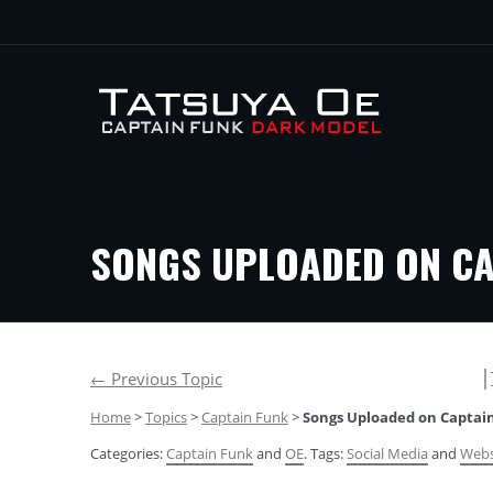
SONGS UPLOADED ON CAP
│
←
Previous Topic
Home
>
Topics
>
Captain Funk
>
Songs Uploaded on Captain
Categories:
Captain Funk
and
OE
. Tags:
Social Media
and
Webs