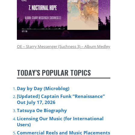
OE – Starry Messenger (Suchness 3) – Album Medley
TODAY’S POPULAR TOPICS
Day by Day (Microblog)
[Updated] Captain Funk “Renaissance”
Out July 17, 2026
Tatsuya Oe Biography
Licensing Our Music (for International
Users)
Commercial Reels and Music Placements