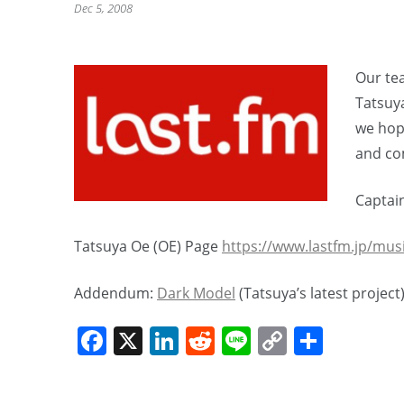
Dec 5, 2008
Our te
Tatsuya
we hop
and c
Captai
Tatsuya Oe (OE) Page
https://www.lastfm.jp/mus
Addendum:
Dark Model
(Tatsuya’s latest project
Facebook
X
LinkedIn
Reddit
Line
Copy
Share
Link