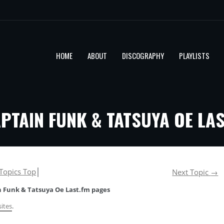
HOME
ABOUT
DISCOGRAPHY
PLAYLISTS
TAIN FUNK & TATSUYA OE LAS
Topics Top
│
Next Topic
→
 Funk & Tatsuya Oe Last.fm pages
ites
.