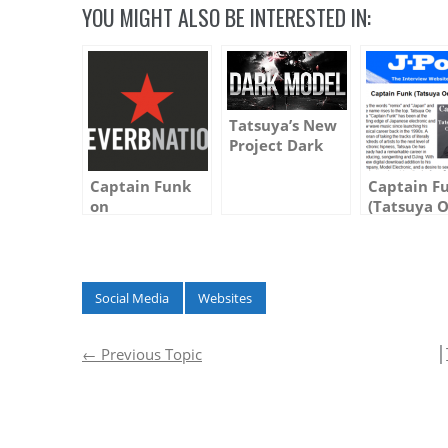
YOU MIGHT ALSO BE INTERESTED IN:
Tatsuya’s New
Project Dark
Model
Facebook and
Captain Funk
Captain F
SoundCloud
on
(Tatsuya O
pages
Reverbnation &
Interview
Launched
Last.fm
J-Pop Worl
Social Media
Websites
│
←
Previous Topic