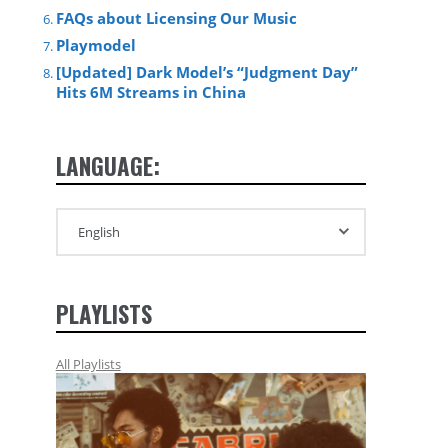
FAQs about Licensing Our Music
Playmodel
[Updated] Dark Model’s “Judgment Day”
Hits 6M Streams in China
LANGUAGE:
PLAYLISTS
All Playlists