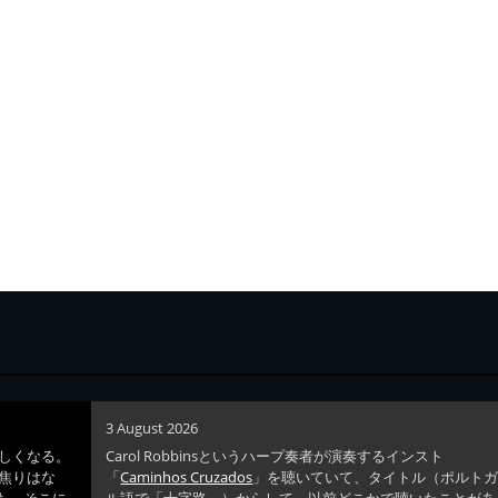
3 August 2026
しくなる。
Carol Robbinsというハープ奏者が演奏するインスト
焦りはな
「
Caminhos Cruzados
」を聴いていて、タイトル（ポルト