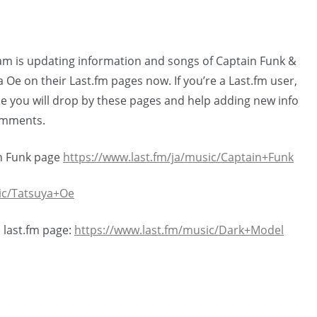
am is updating information and songs of Captain Funk &
 Oe on their Last.fm pages now. If you’re a Last.fm user,
e you will drop by these pages and help adding new info
omments.
n Funk page
https://www.last.fm/ja/music/Captain+Funk
ic/Tatsuya+Oe
) last.fm page:
https://www.last.fm/music/Dark+Model