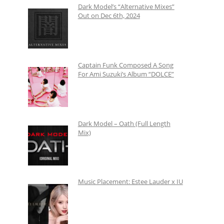
Dark Model’s “Alternative Mixes”
Out on Dec 6th, 2024
Captain Funk Composed A Song
For Ami Suzuki’s Album “DOLCE”
Dark Model – Oath (Full Length
Mix)
Music Placement: Estee Lauder x IU