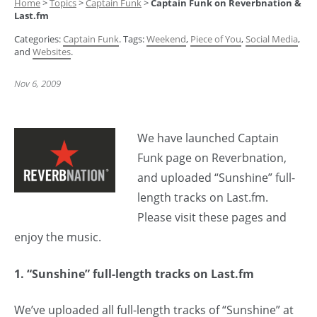
Home
>
Topics
>
Captain Funk
>
Captain Funk on Reverbnation &
Last.fm
Categories:
Captain Funk
. Tags:
Weekend
,
Piece of You
,
Social Media
,
and
Websites
.
Nov 6, 2009
We have launched Captain
Funk page on Reverbnation,
and uploaded “Sunshine” full-
length tracks on Last.fm.
Please visit these pages and
enjoy the music.
1. “Sunshine” full-length tracks on Last.fm
We’ve uploaded all full-length tracks of “Sunshine” at