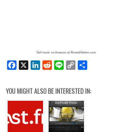
Sell music on Amazon at ReverbNation.com
Facebook
X
LinkedIn
Reddit
Line
Copy
Share
Link
YOU MIGHT ALSO BE INTERESTED IN: