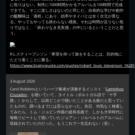
に焦りはない。制作に1000時間かかるアルバムを100時間で完成
できても、そこに楽しさはないのと同じだ。自発的な学びや創作
の醍醐味は「過程」にあり、効率やタイパとは全く次元が異な
る。やってもやっても終わらない感覚。それは時間が足りない焦
りではなく、「終わりなき充実感」の中にいるということだと思
う。
R.L.スティーブンソン「希望を持って旅をすることは、目的地に
たどり着くことに勝る」
https://www.brainyquote.com/quotes/robert_louis_stevenson_16281
3 August 2026
Carol Robbinsというハープ奏者が演奏するインスト「
Caminhos
Cruzados
」を聴いていて、タイトル（ポルトガル語で「十字
路」）からして、以前どこかで聴いたことがある曲だと思ってい
たものの、調べるまでには至らなかった。先日、何気なく検索し
てみたら、トム・ジョビン作曲の超有名曲で、しかも大学時代に
毎晩リピートして聴いていたジョアン・ジルベルトのアルバムに
収録されていたのだった。もうこれで一生忘れない（笑）。