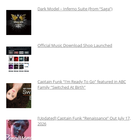
Dark Model – Inferno Suite (from “Saga”)
Official Music Download Shop Launched
Captain Funk “I’m Ready To Go” featured in ABC
Family “Switched At Birth”
[Updated] Captain Funk “Renaissance” Out July 17,
2026