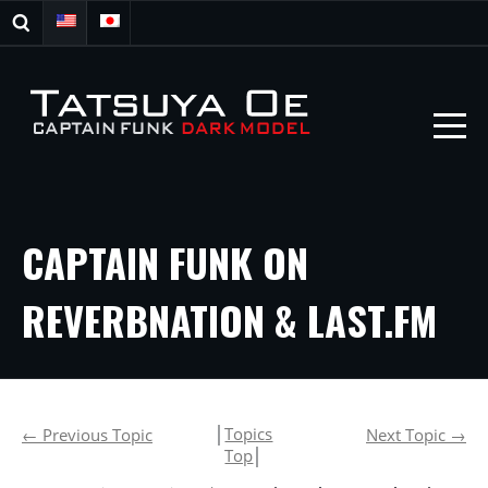
CAPTAIN FUNK ON
REVERBNATION & LAST.FM
│
Topics
←
Previous Topic
Next Topic
→
Top
│