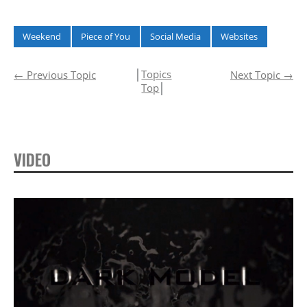
J-Pop World
Weekend
Piece of You
Social Media
Websites
│
Topics
←
Previous Topic
Next Topic
→
Top
│
VIDEO