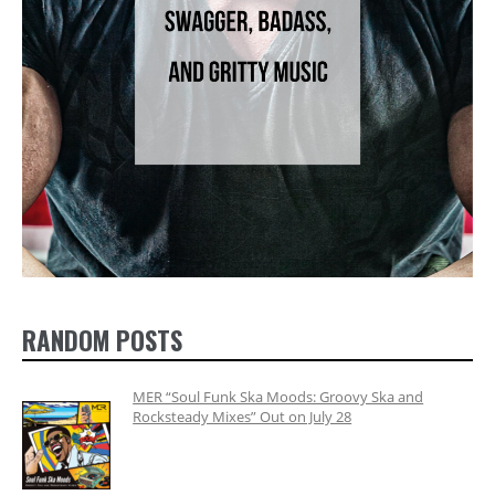
RANDOM POSTS
MER “Soul Funk Ska Moods: Groovy Ska and
Rocksteady Mixes” Out on July 28