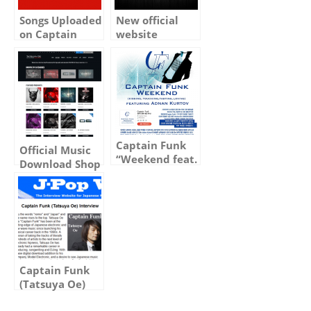
Songs Uploaded
New official
on Captain
website
Funk & Tatsuya
“www.captainfunkofficial.com”
Oe Last.fm
Launched
pages
Captain Funk
Official Music
“Weekend feat.
Download Shop
Adnan” is Out
Launched
Today in Korea
& Chart Info
Captain Funk
(Tatsuya Oe)
Interview with