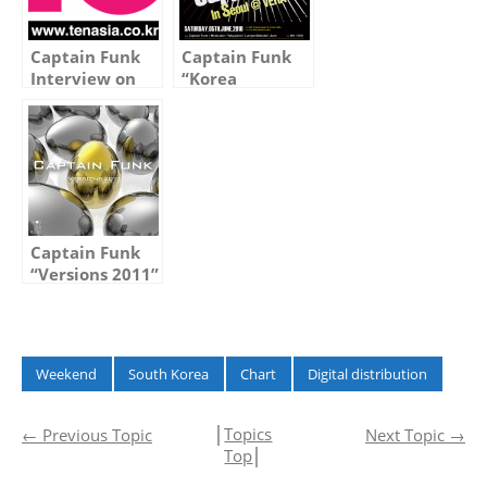
Captain Funk
Captain Funk
Interview on
“Korea
10Asia.co.kr
Platinum
(Entertainment
Edition”
Website in
Release Party
South Korea)
at Club VERA in
Seoul
Captain Funk
“Versions 2011”
Got No.1 in
“Dance/Electronica”
at Amazon
Japan
Weekend
South Korea
Chart
Digital distribution
│
Topics
←
Previous Topic
Next Topic
→
Top
│