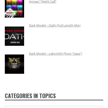
Arrows’ “Night Call”
Dark Model – Oath (Full Length Mix)
Dark Model – Labyrinth (from “Saga”)
CATEGORIES IN TOPICS