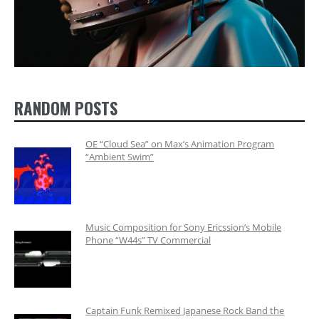
RANDOM POSTS
OE “Cloud Sea” on Max’s Animation Program
“Ambient Swim”
Music Composition for Sony Ericssion’s Mobile
Phone “W44s” TV Commercial
Captain Funk Remixed Japanese Rock Band the