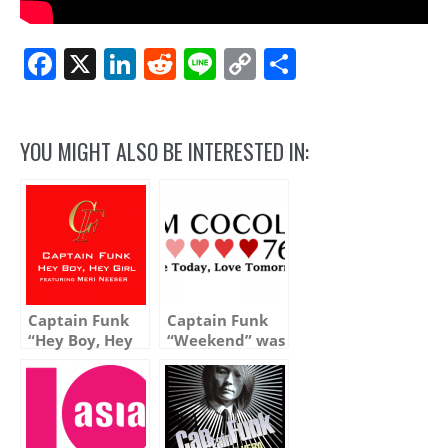
Facebook
X
LinkedIn
Reddit
Line
Copy
Share
Link
YOU MIGHT ALSO BE INTERESTED IN:
Captain Funk
Captain Funk
“Hey Boy, Hey
“Weekend” was
Girl feat. Meri
selected as FM
Neeser” is Out
Cocolo’s
Today in Korea!
Monthly Heavy
Rotation