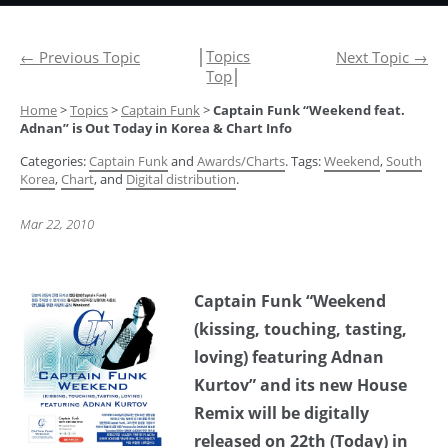
│
Topics
←
Previous Topic
Next Topic
→
Top
│
Home
>
Topics
>
Captain Funk
>
Captain Funk “Weekend feat.
Adnan” is Out Today in Korea & Chart Info
Categories:
Captain Funk
and
Awards/Charts
. Tags:
Weekend
,
South
Korea
,
Chart
, and
Digital distribution
.
Mar 22, 2010
Captain Funk “Weekend
(kissing, touching, tasting,
loving) featuring Adnan
Kurtov” and its new House
Remix will be digitally
released on 22th (Today) in