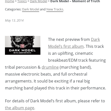
Home
>
Topics
>
Dark Model
>
Dark Model – Moment of Truth
Categories:
Dark Model
and
New Tracks
.
May 13, 2014
The next preview from
Dark
Model’s first album
. This track
is an uplifting, cinematic
breakbeat/EDM track featuring
tribal percussion &
drumline
(marching band),
massive electronic beats, and full orchestral
arrangements. It sould be exciting if a real big
marching band played this track in their performance.
For details of Dark Model’s first album, please refer to
the album page
.