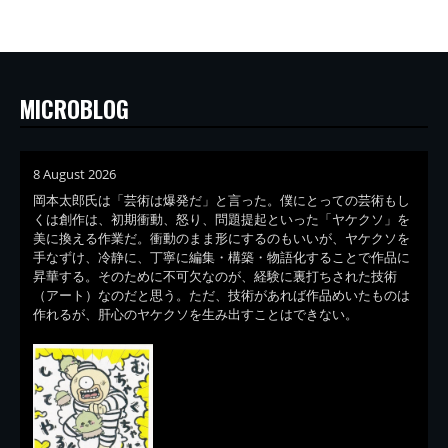
MICROBLOG
8 August 2026
岡本太郎氏は「芸術は爆発だ」と言った。僕にとっての芸術もし
くは創作は、初期衝動、怒り、問題提起といった「ヤケクソ」を
美に換える作業だ。衝動のまま形にするのもいいが、ヤケクソを
手なずけ、冷静に、丁寧に編集・構築・物語化することで作品に
昇華する。そのために不可欠なのが、経験に裏打ちされた技術
（アート）なのだと思う。ただ、技術があれば作品めいたものは
作れるが、肝心のヤケクソを生み出すことはできない。