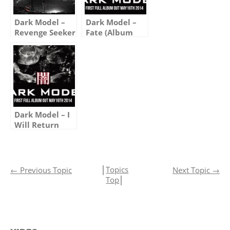
Dark Model –
Dark Model –
Revenge Seeker
Fate (Album
(Complete
version)
Version)
Dark Model – I
Will Return
(Album version)
│
Topics
←
Previous Topic
Next Topic
→
Top
│