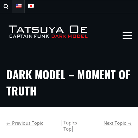
DARK MODEL – MOMENT OF
TRUTH
│
Topics
←
Previous Topic
Next Topic
→
Top
│