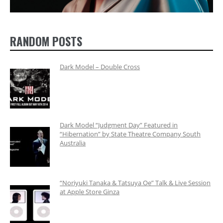
RANDOM POSTS
Dark Model – Double Cross
Dark Model “Judgment Day” Featured in
“Hibernation” by State Theatre Company South
Australia
“Noriyuki Tanaka & Tatsuya Oe” Talk & Live Session
at Apple Store Ginza