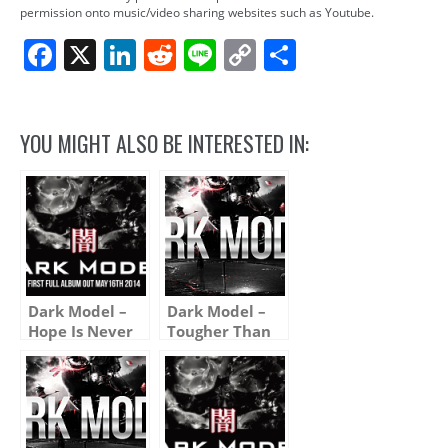
permission onto music/video sharing websites such as Youtube.
Facebook
X
LinkedIn
Reddit
Line
Copy
Share
Link
YOU MIGHT ALSO BE INTERESTED IN:
Dark Model –
Dark Model –
Hope Is Never
Tougher Than
Gone
Steel