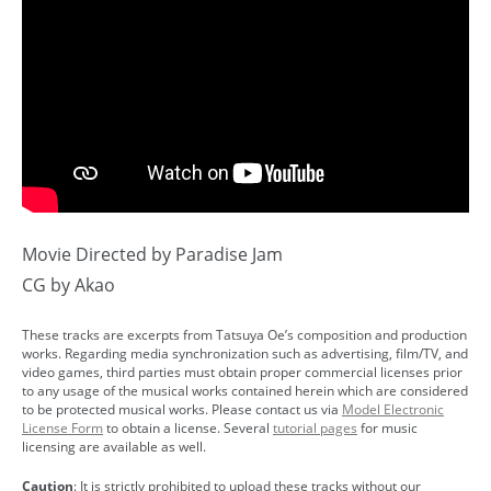
Movie Directed by Paradise Jam
CG by Akao
These tracks are excerpts from Tatsuya Oe’s composition and production
works. Regarding media synchronization such as advertising, film/TV, and
video games, third parties must obtain proper commercial licenses prior
to any usage of the musical works contained herein which are considered
to be protected musical works. Please contact us via
Model Electronic
License Form
to obtain a license. Several
tutorial pages
for music
licensing are available as well.
Caution
: It is strictly prohibited to upload these tracks without our