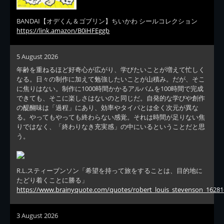
BANDAI【オデくん＆ゴブリン】ちいかわ シールコレクション
https://link.amazon/B0iHFEggb
5 August 2026
年齢を重ねるほど好奇心が広がり、学びたいことが増えて忙しく
なる。日々の制作に加えて勉強したいことが山積み。だが、そこ
に焦りはない。制作に1000時間かかるアルバムを100時間で完成
できても、そこに楽しさはないのと同じだ。自発的な学びや創作
の醍醐味は「過程」にあり、効率やタイパとは全く次元が異な
る。やってもやっても終わらない感覚。それは時間が足りない焦
りではなく、「終わりなき充実感」の中にいるということだと思
う。
R.L.スティーブンソン「希望を持って旅をすることは、目的地に
たどり着くことに勝る」
https://www.brainyquote.com/quotes/robert_louis_stevenson_16281
3 August 2026