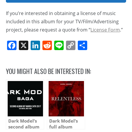
If you’re interested in obtaining a license of music
included in this album for your TV/Film/Advertising
project, please request a quote from “
License Form
.”
Facebook
X
LinkedIn
Reddit
Line
Copy
Share
Link
YOU MIGHT ALSO BE INTERESTED IN:
Dark Model’s
Dark Model’s
second album
full album