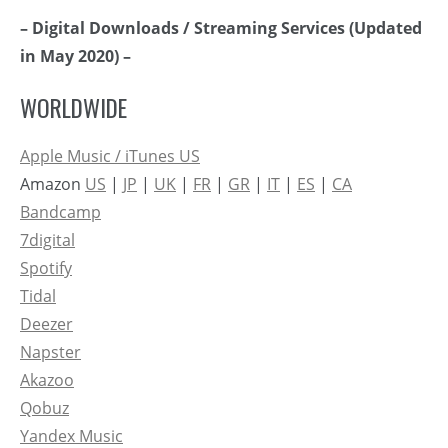
– Digital Downloads / Streaming Services (Updated
in May 2020) –
WORLDWIDE
Apple Music / iTunes US
Amazon
US
|
JP
|
UK
|
FR
|
GR
|
IT
|
ES
|
CA
Bandcamp
7digital
Spotify
Tidal
Deezer
Napster
Akazoo
Qobuz
Yandex Music