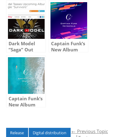
will finally be
“Relentless”
released (Feb
Out on June
12 Updated)
16th, 2023
Dark Model
Captain Funk’s
“Saga” Out
New Album
Today – Album
“Metropolis”
Reviews Report
Out on Nov 8,
Vol.1
2019
Captain Funk’s
New Album
“Oceans” Out
on June 28th,
2019
←
Previous Topic
Release
Digital distribution