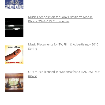
Music Composition for Sony Ericssion’s Mobile
Phone “W44s” TV Commercial
Music Placements for TV, Film & Advertising – 2016
Spring –
OE’s music licensed in “Kodama feat. GRAND SEIKO”
movie