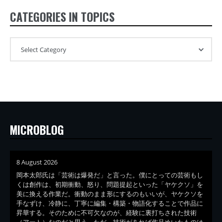
CATEGORIES IN TOPICS
MICROBLOG
8 August 2026
岡本太郎氏は「芸術は爆発だ」と言った。僕にとっての芸術もし
くは創作は、初期衝動、怒り、問題提起といった「ヤケクソ」を
美に換える作業だ。衝動のまま形にするのもいいが、ヤケクソを
手なずけ、冷静に、丁寧に編集・構築・物語化することで作品に
昇華する。そのために不可欠なのが、経験に裏打ちされた技術
（アート）なのだと思う。ただ、技術があれば作品めいたものは