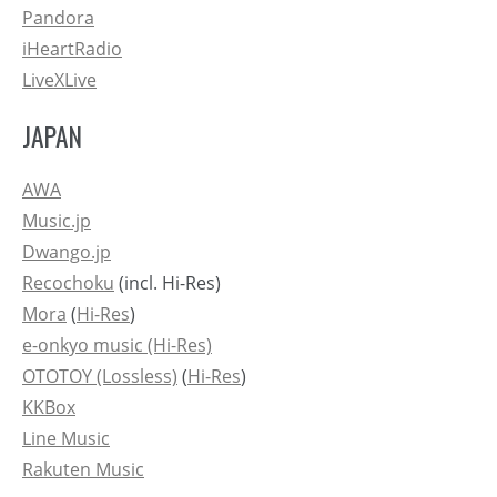
Pandora
iHeartRadio
LiveXLive
JAPAN
AWA
Music.jp
Dwango.jp
Recochoku
(incl. Hi-Res)
Mora
(
Hi-Res
)
e-onkyo music (Hi-Res)
OTOTOY (Lossless)
(
Hi-Res
)
KKBox
Line Music
Rakuten Music