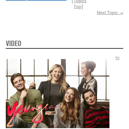
│
Topics
Top
│
Next Topic
→
VIDEO
TV