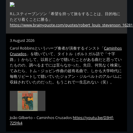
R.L.スティーブンソン「希望を持って旅をすることは、目的地に
たどり着くことに勝る」
https://www.brainyquote.com/quotes/robert_louis_stevenson_16281
3 August 2026
Carol Robbinsというハープ奏者が演奏するインスト「
Caminhos
Cruzados
」を聴いていて、タイトル（ポルトガル語で「十字
路」）からして、以前どこかで聴いたことがある曲だと思ってい
たものの、調べるまでには至らなかった。先日、何気なく検索し
てみたら、トム・ジョビン作曲の超有名曲で、しかも大学時代に
毎晩リピートして聴いていたジョアン・ジルベルトのアルバムに
収録されていたのだった。もうこれで一生忘れない（笑）。
João Gilberto – Caminhos Cruzados
https://youtu.be/D3Hf-
725Yk4