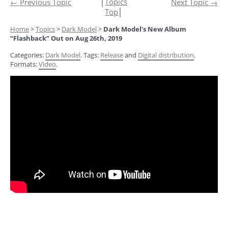
│
Topics
←
Previous Topic
Next Topic
→
Top
│
Home
>
Topics
>
Dark Model
>
Dark Model’s New Album
“Flashback” Out on Aug 26th, 2019
Categories:
Dark Model
. Tags:
Release
and
Digital distribution
.
Formats:
Video
.