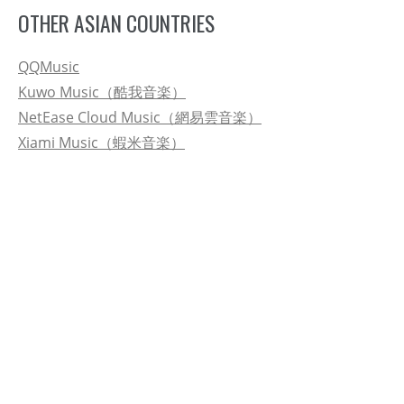
OTHER ASIAN COUNTRIES
QQMusic
Kuwo Music（酷我音楽）
NetEase Cloud Music（網易雲音楽）
Xiami Music（蝦米音楽）