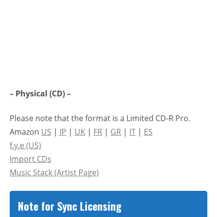
– Physical (CD) –
Please note that the format is a Limited CD-R Pro.
Amazon
US
|
JP
|
UK
|
FR
|
GR
|
IT
|
ES
f.y.e (US)
Import CDs
Music Stack (Artist Page)
Note for Sync Licensing