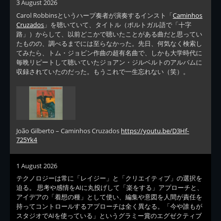
3 August 2026
Carol Robbinsというハープ奏者が演奏するインスト「
Caminhos
Cruzados
」を聴いていて、タイトル（ポルトガル語で「十字
路」）からして、以前どこかで聴いたことがある曲だと思ってい
たものの、調べるまでには至らなかった。先日、何気なく検索し
てみたら、トム・ジョビン作曲の超有名曲で、しかも大学時代に
毎晩リピートして聴いていたジョアン・ジルベルトのアルバムに
収録されていたのだった。もうこれで一生忘れない（笑）。
João Gilberto – Caminhos Cruzados
https://youtu.be/D3Hf-
725Yk4
1 August 2026
テクノロジーは常に「レイジー」と「クリエイティブ」の選択を
迫る。 思考や感情をAIに丸投げして「楽をする」アプローチと、
アイデアの「着想の種」として使い、編集や意図を人間が責任を
持ってコントロールするアプローチは全く異なる。「今や誰もが
スタジオでAIを使っている」というグラミー賞のエグゼクティブ