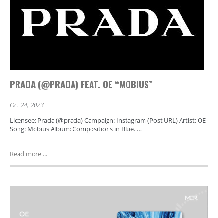
PRADA (@PRADA) FEAT. OE “MOBIUS”
Oct 24, 2023
Licensee: Prada (@prada) Campaign: Instagram (Post URL) Artist: OE
Song: Mobius Album: Compositions in Blue. …
Read more ...