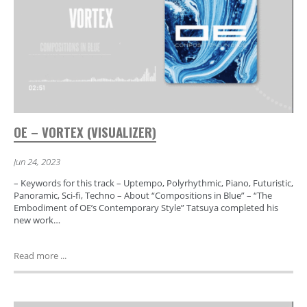
OE – VORTEX (VISUALIZER)
Jun 24, 2023
– Keywords for this track – Uptempo, Polyrhythmic, Piano, Futuristic,
Panoramic, Sci-fi, Techno – About “Compositions in Blue” – “The
Embodiment of OE’s Contemporary Style” Tatsuya completed his
new work…
Read more ...