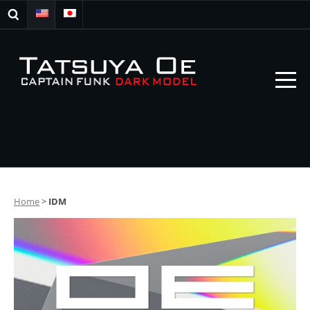
Home
>
IDM