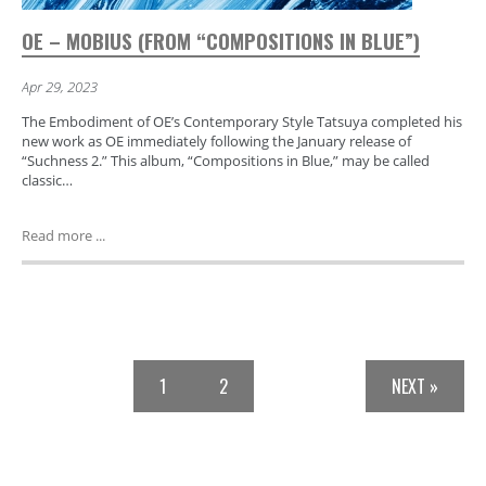
OE – MOBIUS (FROM “COMPOSITIONS IN BLUE”)
Apr 29, 2023
The Embodiment of OE’s Contemporary Style Tatsuya completed his
new work as OE immediately following the January release of
“Suchness 2.” This album, “Compositions in Blue,” may be called
classic…
Read more ...
1
2
NEXT »