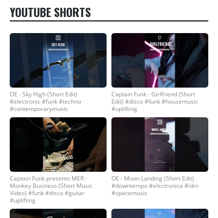
YOUTUBE SHORTS
OE - Sky High (Short Edit)
Captain Funk - Girlfriend (Short
#electronic #funk #techno
Edit) #disco #funk #housemusic
#contemporarymusic
#uplifting
Captain Funk presents MER -
OE - Moon Landing (Short Edit)
Monkey Business (Short Music
#downtempo #electronica #idm
Video) #funk #disco #guitar
#spacemusic
#uplifting