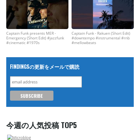
Captain Funk presents MER -
Captain Funk - Rakuen (Short Edit)
Emergency (Short Edit) #jazzfunk
#downtempo #instrumental #rnb
#cinematic #1970s
#mellowbeats
FINDINGSの更新をメールで購読
今週の人気投稿 TOP5