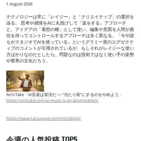
1 August 2026
テクノロジーは常に「レイジー」と「クリエイティブ」の選択を
迫る。 思考や感情をAIに丸投げして「楽をする」アプローチ
と、アイデアの「着想の種」として使い、編集や意図を人間が責
任を持ってコントロールするアプローチは全く異なる。「今や誰
もがスタジオでAIを使っている」というグラミー賞のエグゼクテ
ィブのコメントが引用されているが、もしそれがレイジーな使い
方ばかりなのだとしたら、問題なのは技術ではなく使い手の姿勢
や業界の文化だろう。
Ari's Take「AI音楽は冒涜だ — “当たり前”にするのをやめよう」
https://aristake.com/ai-music-is-an-abomination/
https://www.tatsuyaoe.com/microblog/
今週の人気投稿 TOP5