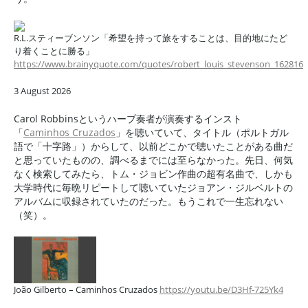
R.L.スティーブンソン「希望を持って旅をすることは、目的地にたど
り着くことに勝る」
https://www.brainyquote.com/quotes/robert_louis_stevenson_162816
3 August 2026
Carol Robbinsというハープ奏者が演奏するインスト
「
Caminhos Cruzados
」を聴いていて、タイトル（ポルトガル
語で「十字路」）からして、以前どこかで聴いたことがある曲だ
と思っていたものの、調べるまでには至らなかった。先日、何気
なく検索してみたら、トム・ジョビン作曲の超有名曲で、しかも
大学時代に毎晩リピートして聴いていたジョアン・ジルベルトの
アルバムに収録されていたのだった。もうこれで一生忘れない
（笑）。
João Gilberto – Caminhos Cruzados
https://youtu.be/D3Hf-725Yk4