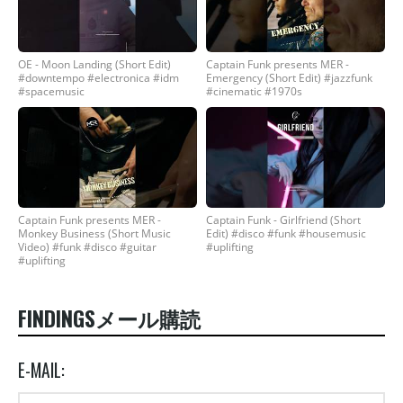
OE - Moon Landing (Short Edit)
Captain Funk presents MER -
#downtempo #electronica #idm
Emergency (Short Edit) #jazzfunk
#spacemusic
#cinematic #1970s
Captain Funk presents MER -
Captain Funk - Girlfriend (Short
Monkey Business (Short Music
Edit) #disco #funk #housemusic
Video) #funk #disco #guitar
#uplifting
#uplifting
FINDINGSメール購読
E-MAIL: