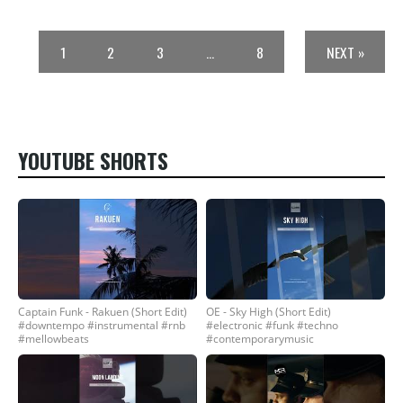
1
2
3
…
8
NEXT »
YOUTUBE SHORTS
Captain Funk - Rakuen (Short Edit)
OE - Sky High (Short Edit)
#downtempo #instrumental #rnb
#electronic #funk #techno
#mellowbeats
#contemporarymusic