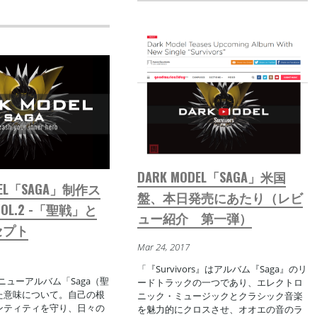
DARK MODEL「SAGA」米国
DEL「SAGA」制作ス
盤、本日発売にあたり（レビ
OL.2 -「聖戦」と
ュー紹介 第一弾）
セプト
Mar 24, 2017
「『Survivors』はアルバム『Saga』のリ
elのニューアルバム「Saga（聖
ードトラックの一つであり、エレクトロ
た意味について。自己の根
ニック・ミュージックとクラシック音楽
ンティティを守り、日々の
を魅力的にクロスさせ、オオエの音のラ