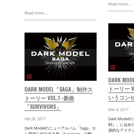
Read more ...
Read more ...
DARK MO
トーリー V
DARK MODEL「SAGA」制作ス
いうコン
トーリー VOL.1 -新曲
「SURVIVORS」
Mar 4, 2017
Feb 28, 2017
Dark Mod
戦）」に込め
Dark Modelのニューアルバム「Saga」か
源的なアイデ
ら最初に紹介する曲「Survivors」の解