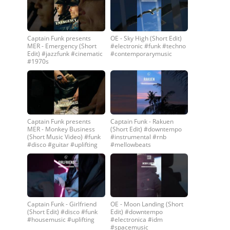
Captain Funk presents
OE - Sky High (Short Edit)
MER - Emergency (Short
#electronic #funk #techno
Edit) #jazzfunk #cinematic
#contemporarymusic
#1970s
Captain Funk presents
Captain Funk - Rakuen
MER - Monkey Business
(Short Edit) #downtempo
(Short Music Video) #funk
#instrumental #rnb
#disco #guitar #uplifting
#mellowbeats
Captain Funk - Girlfriend
OE - Moon Landing (Short
(Short Edit) #disco #funk
Edit) #downtempo
#housemusic #uplifting
#electronica #idm
#spacemusic