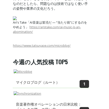
なのだとしたら、問題なのは技術ではなく使い手
の姿勢や業界の文化だろう。
Ari's Take「AI音楽は冒涜だ — “当たり前”にするのを
やめよう」
https://aristake.com/ai-music-is-an-
abomination/
https://www.tatsuyaoe.com/microblog/
今週の人気投稿 TOP5
マイクロブログ（ルート）
音楽著作権オペレーションの日米比較：