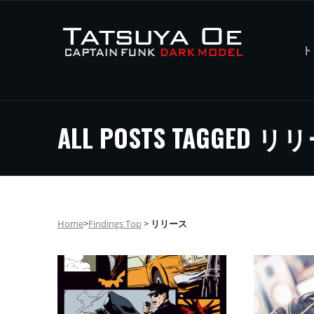
ト
ALL POSTS TAGGED 
Home
>
Findings Top
>
リリース