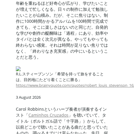
年齢を重ねるほど好奇心が広がり、学びたいこと
が増えて忙しくなる。日々の制作に加えて勉強し
たいことが山積み。だが、そこに焦りはない。制
作に1000時間かかるアルバムを100時間で完成で
きても、そこに楽しさはないのと同じだ。自発的
な学びや創作の醍醐味は「過程」にあり、効率や
タイパとは全く次元が異なる。やってもやっても
終わらない感覚。それは時間が足りない焦りでは
なく、「終わりなき充実感」の中にいるというこ
とだと思う。
R.L.スティーブンソン「希望を持って旅をすること
は、目的地にたどり着くことに勝る」
https://www.brainyquote.com/quotes/robert_louis_stevenson_1
3 August 2026
Carol Robbinsというハープ奏者が演奏するイン
スト「
Caminhos Cruzados
」を聴いていて、タ
イトル（ポルトガル語で「十字路」）からして、
以前どこかで聴いたことがある曲だと思っていた
ものの、調べるまでには至らなかった。先日、何