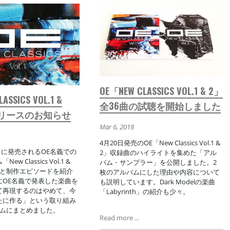
OE「NEW CLASSICS VOL.1 & 2」
ASSICS VOL.1 &
全36曲の試聴を開始しました
」リリースのお知らせ
Mar 6, 2018
4月20日発売のOE「New Classics Vol.1 &
0日に発売されるOE名義での
2」収録曲のハイライトを集めた「アル
w Classics Vol.1 &
バム・サンプラー」を公開しました。2
せと制作エピソードを紹介
枚のアルバムにした理由や内容について
にOE名義で発表した楽曲を
も説明しています。Dark Modelの楽曲
て再現するのはやめて、今
「Labyrinth」の紹介も少々。
たに作る」という取り組み
バムにまとめました。
Read more ...