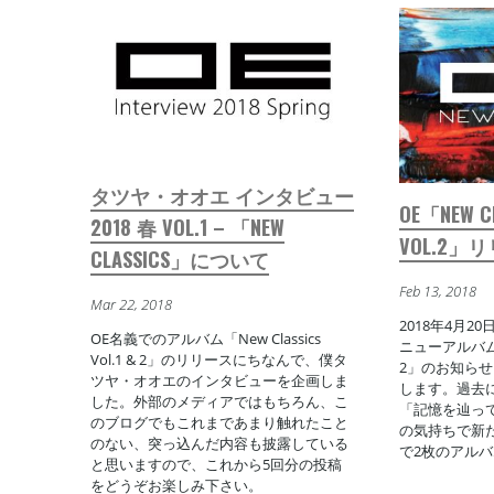
タツヤ・オオエ インタビュー
OE「NEW CL
2018 春 VOL.1 – 「NEW
VOL.2
CLASSICS」について
Feb 13, 2018
Mar 22, 2018
2018年4月2
OE名義でのアルバム「New Classics
ニューアルバム「Ne
Vol.1 & 2」のリリースにちなんで、僕タ
2」のお知ら
ツヤ・オオエのインタビューを企画しま
します。過去
した。外部のメディアではもちろん、こ
「記憶を辿っ
のブログでもこれまであまり触れたこと
の気持ちで新
のない、突っ込んだ内容も披露している
で2枚のアル
と思いますので、これから5回分の投稿
をどうぞお楽しみ下さい。