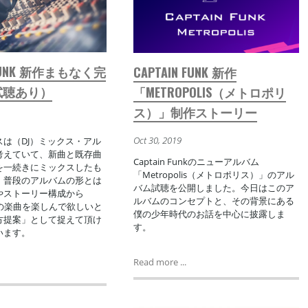
 FUNK 新作まもなく完
CAPTAIN FUNK 新作
試聴あり）
「METROPOLIS（メトロポリ
ス）」制作ストーリー
Oct 30, 2019
は（DJ）ミックス・アル
考えていて、新曲と既存曲
Captain Funkのニューアルバム
を一続きにミックスしたも
「Metropolis（メトロポリス）」のアル
。普段のアルバムの形とは
バム試聴を公開しました。今日はこのア
やストーリー構成から
ルバムのコンセプトと、その背景にある
Funkの楽曲を楽しんで欲しいと
僕の少年時代のお話を中心に披露しま
方提案」として捉えて頂け
す。
います。
Read more ...