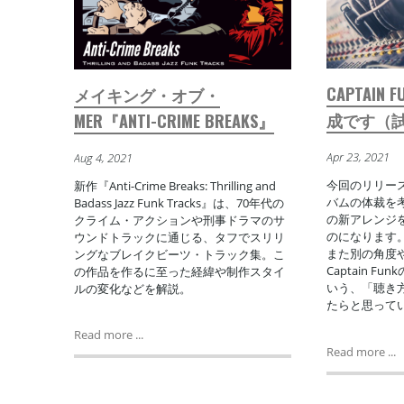
CAPTAIN
メイキング・オブ・
成です（
MER『ANTI-CRIME BREAKS』
Apr 23, 2021
Aug 4, 2021
今回のリリース
新作『Anti-Crime Breaks: Thrilling and
バムの体裁を
Badass Jazz Funk Tracks』は、70年代の
の新アレンジ
クライム・アクションや刑事ドラマのサ
のになります
ウンドトラックに通じる、タフでスリリ
また別の角度
ングなブレイクビーツ・トラック集。こ
Captain 
の作品を作るに至った経緯や制作スタイ
いう、「聴き
ルの変化などを解説。
たらと思って
Read more ...
Read more ...