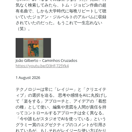
気なく検索してみたら、トム・ジョビン作曲の超
有名曲で、しかも大学時代に毎晩リピートして聴
いていたジョアン・ジルベルトのアルバムに収録
されていたのだった。もうこれで一生忘れない
（笑）。
João Gilberto – Caminhos Cruzados
https://youtu.be/D3Hf-725Yk4
1 August 2026
テクノロジーは常に「レイジー」と「クリエイテ
ィブ」の選択を迫る。 思考や感情をAIに丸投げし
て「楽をする」アプローチと、アイデアの「着想
の種」として使い、編集や意図を人間が責任を持
ってコントロールするアプローチは全く異なる。
「今や誰もがスタジオでAIを使っている」という
グラミー賞のエグゼクティブのコメントが引用さ
れているが、もしそれがレイジーな使い方ばかり