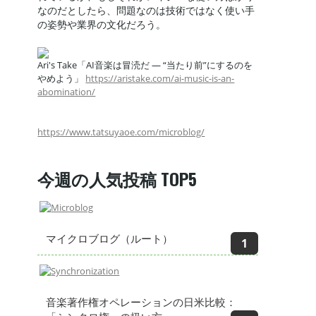
なのだとしたら、問題なのは技術ではなく使い手
の姿勢や業界の文化だろう。
Ari's Take「AI音楽は冒涜だ — “当たり前”にするのを
やめよう」
https://aristake.com/ai-music-is-an-
abomination/
https://www.tatsuyaoe.com/microblog/
今週の人気投稿 TOP5
マイクロブログ（ルート）
音楽著作権オペレーションの日米比較：