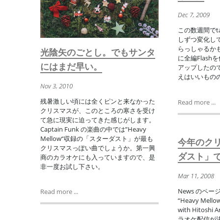
Dec 7, 2009
この数週間でta
しずつ変化し
らっしゃるか
光陰矢のごとし。でもサンタ
に全編Flas
にはまだ早い。
アップしたので
えはいいものの 
Nov 3, 2010
残暑激しい頃には全くピンと来なかった
Read more ...
クリスマスが、このところの寒さを受け
て急に現実に迫ってきた感じがします。
Captain Funk の楽曲の中では”Heavy
Mellow“収録の「スターダスト」が最も
今年のクリ
クリスマスっぽい曲でしょうか。第一興
ダスト」
商のカラオケにも入っていますので、是
非一度お試し下さい。
Mar 11, 2008
News のペ
Read more ...
“Heavy Mello
with Hitos
ラオケ配信が