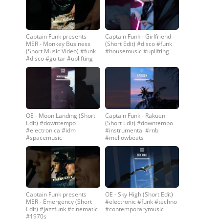
Captain Funk presents
Captain Funk - Girlfriend
MER - Monkey Business
(Short Edit) #disco #funk
(Short Music Video) #funk
#housemusic #uplifting
#disco #guitar #uplifting
OE - Moon Landing (Short
Captain Funk - Rakuen
Edit) #downtempo
(Short Edit) #downtempo
#electronica #idm
#instrumental #rnb
#spacemusic
#mellowbeats
Captain Funk presents
OE - Sky High (Short Edit)
MER - Emergency (Short
#electronic #funk #techno
Edit) #jazzfunk #cinematic
#contemporarymusic
#1970s