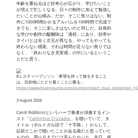
年齢を重ねるほど好奇心が広がり、学びたいこと
が増えて忙しくなる。日々の制作に加えて勉強し
たいことが山積み。だが、そこに焦りはない。制
作に1000時間かかるアルバムを100時間で完成で
きても、そこに楽しさはないのと同じだ。自発的
な学びや創作の醍醐味は「過程」にあり、効率や
タイパとは全く次元が異なる。やってもやっても
終わらない感覚。それは時間が足りない焦りでは
なく、「終わりなき充実感」の中にいるというこ
とだと思う。
R.L.スティーブンソン「希望を持って旅をすること
は、目的地にたどり着くことに勝る」
https://www.brainyquote.com/quotes/robert_louis_stevenson_1
3 August 2026
Carol Robbinsというハープ奏者が演奏するイン
スト「
Caminhos Cruzados
」を聴いていて、タ
イトル（ポルトガル語で「十字路」）からして、
以前どこかで聴いたことがある曲だと思っていた
ものの、調べるまでには至らなかった。先日、何