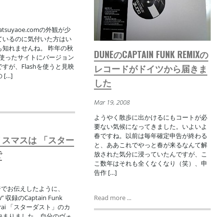
tsuyaoe.comの外観が少
ているのに気付いた方はい
も知れませんね。 昨年の秋
DUNEのCAPTAIN FUNK REMIXの
hを使ったサイトにバージョン
レコードがドイツから届きま
すが、Flashを使うと見映
[…]
した
Mar 19, 2008
ようやく散歩に出かけるにもコートが必
要ない気候になってきました。いよいよ
春ですね。以前は毎年確定申告が終わる
スマスは 「スター
と、ああこれでやっと春が来るなんて解
で
放された気分に浸っていたんですが、こ
こ数年はそれも全くなくなり（笑）、申
告作 […]
ージでお伝えしたように、
Read more ...
w” 収録のCaptain Funk
hi Arai 「スターダスト」のカ
決まりました。自分のヴォ