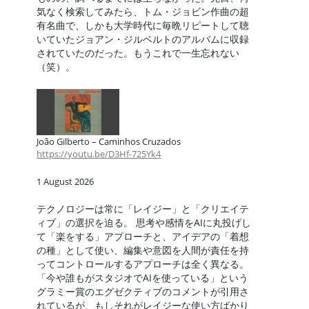
気なく検索してみたら、トム・ジョビン作曲の超
有名曲で、しかも大学時代に毎晩リピートして聴
いていたジョアン・ジルベルトのアルバムに収録
されていたのだった。もうこれで一生忘れない
（笑）。
João Gilberto – Caminhos Cruzados
https://youtu.be/D3Hf-725Yk4
1 August 2026
テクノロジーは常に「レイジー」と「クリエイテ
ィブ」の選択を迫る。 思考や感情をAIに丸投げし
て「楽をする」アプローチと、アイデアの「着想
の種」として使い、編集や意図を人間が責任を持
ってコントロールするアプローチは全く異なる。
「今や誰もがスタジオでAIを使っている」という
グラミー賞のエグゼクティブのコメントが引用さ
れているが、もしそれがレイジーな使い方ばかり