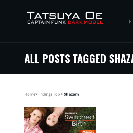
ト
ALL POSTS TAGGED SHA
Home
>
Findings Top
>
Shazam