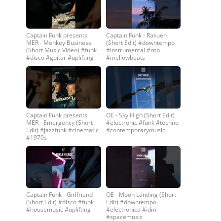
Captain Funk presents
Captain Funk - Rakuen
MER - Monkey Business
(Short Edit) #downtempo
(Short Music Video) #funk
#instrumental #rnb
#disco #guitar #uplifting
#mellowbeats
Captain Funk presents
OE - Sky High (Short Edit)
MER - Emergency (Short
#electronic #funk #techno
Edit) #jazzfunk #cinematic
#contemporarymusic
#1970s
Captain Funk - Girlfriend
OE - Moon Landing (Short
(Short Edit) #disco #funk
Edit) #downtempo
#housemusic #uplifting
#electronica #idm
#spacemusic