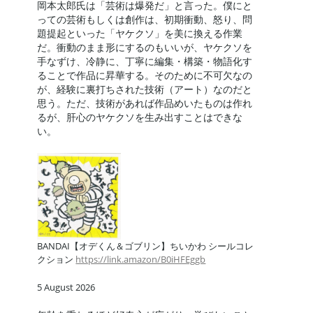
岡本太郎氏は「芸術は爆発だ」と言った。僕にと
っての芸術もしくは創作は、初期衝動、怒り、問
題提起といった「ヤケクソ」を美に換える作業
だ。衝動のまま形にするのもいいが、ヤケクソを
手なずけ、冷静に、丁寧に編集・構築・物語化す
ることで作品に昇華する。そのために不可欠なの
が、経験に裏打ちされた技術（アート）なのだと
思う。ただ、技術があれば作品めいたものは作れ
るが、肝心のヤケクソを生み出すことはできな
い。
BANDAI【オデくん＆ゴブリン】ちいかわ シールコレ
クション
https://link.amazon/B0iHFEggb
5 August 2026