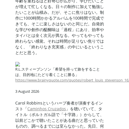
年齢を重ねるほど好奇心が広がり、学びたいこと
が増えて忙しくなる。日々の制作に加えて勉強し
たいことが山積み。だが、そこに焦りはない。制
作に1000時間かかるアルバムを100時間で完成で
きても、そこに楽しさはないのと同じだ。自発的
な学びや創作の醍醐味は「過程」にあり、効率や
タイパとは全く次元が異なる。やってもやっても
終わらない感覚。それは時間が足りない焦りでは
なく、「終わりなき充実感」の中にいるというこ
とだと思う。
R.L.スティーブンソン「希望を持って旅をすること
は、目的地にたどり着くことに勝る」
https://www.brainyquote.com/quotes/robert_louis_stevenson_1
3 August 2026
Carol Robbinsというハープ奏者が演奏するイン
スト「
Caminhos Cruzados
」を聴いていて、タ
イトル（ポルトガル語で「十字路」）からして、
以前どこかで聴いたことがある曲だと思っていた
ものの、調べるまでには至らなかった。先日、何