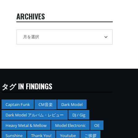
ARCHIVES
タグ IN FINDINGS
Captain Funk
CM音楽
Dark Model
Dark Model アルバム・レビュー
DJ / Gig
Heavy Metal & Mellow
Model Electronic
OE
Sunshine
Thank You!
Youtube
ご挨拶