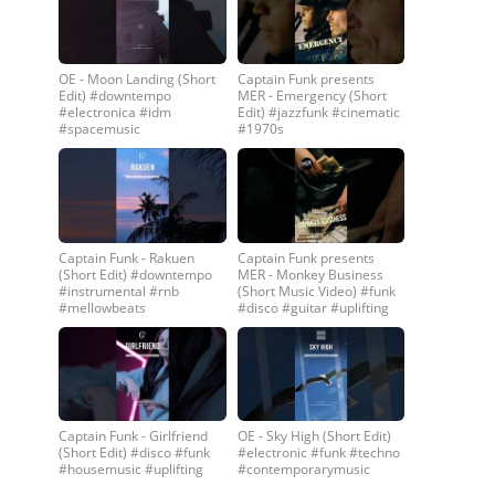
OE - Moon Landing (Short
Captain Funk presents
Edit) #downtempo
MER - Emergency (Short
#electronica #idm
Edit) #jazzfunk #cinematic
#spacemusic
#1970s
Captain Funk - Rakuen
Captain Funk presents
(Short Edit) #downtempo
MER - Monkey Business
#instrumental #rnb
(Short Music Video) #funk
#mellowbeats
#disco #guitar #uplifting
Captain Funk - Girlfriend
OE - Sky High (Short Edit)
(Short Edit) #disco #funk
#electronic #funk #techno
#housemusic #uplifting
#contemporarymusic