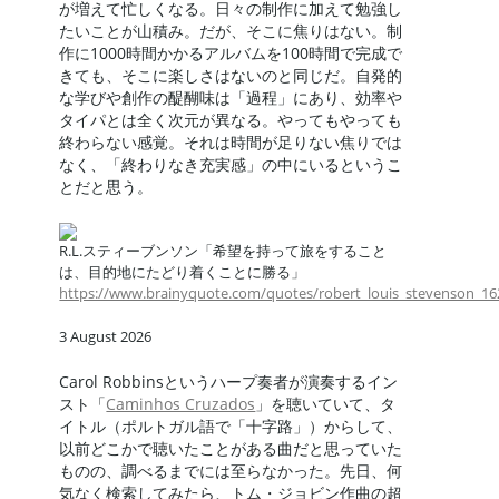
が増えて忙しくなる。日々の制作に加えて勉強し
たいことが山積み。だが、そこに焦りはない。制
作に1000時間かかるアルバムを100時間で完成で
きても、そこに楽しさはないのと同じだ。自発的
な学びや創作の醍醐味は「過程」にあり、効率や
タイパとは全く次元が異なる。やってもやっても
終わらない感覚。それは時間が足りない焦りでは
なく、「終わりなき充実感」の中にいるというこ
とだと思う。
R.L.スティーブンソン「希望を持って旅をすること
は、目的地にたどり着くことに勝る」
https://www.brainyquote.com/quotes/robert_louis_stevenson_1
3 August 2026
Carol Robbinsというハープ奏者が演奏するイン
スト「
Caminhos Cruzados
」を聴いていて、タ
イトル（ポルトガル語で「十字路」）からして、
以前どこかで聴いたことがある曲だと思っていた
ものの、調べるまでには至らなかった。先日、何
気なく検索してみたら、トム・ジョビン作曲の超