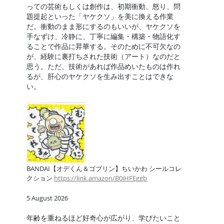
っての芸術もしくは創作は、初期衝動、怒り、問
題提起といった「ヤケクソ」を美に換える作業
だ。衝動のまま形にするのもいいが、ヤケクソを
手なずけ、冷静に、丁寧に編集・構築・物語化す
ることで作品に昇華する。そのために不可欠なの
が、経験に裏打ちされた技術（アート）なのだと
思う。ただ、技術があれば作品めいたものは作れ
るが、肝心のヤケクソを生み出すことはできな
い。
BANDAI【オデくん＆ゴブリン】ちいかわ シールコレ
クション
https://link.amazon/B0iHFEggb
5 August 2026
年齢を重ねるほど好奇心が広がり、学びたいこと