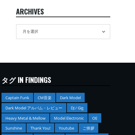
ARCHIVES
タグ IN FINDINGS
Captain Funk
CM音楽
Dark Model
Dark Model アルバム・レビュー
DJ / Gig
Heavy Metal & Mellow
Model Electronic
OE
Sunshine
Thank You!
Youtube
ご挨拶