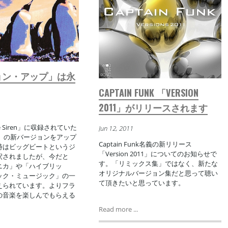
ョン・アップ」は永
CAPTAIN FUNK 「VERSION
2011」がリリースされます
the Siren」に収録されていた
Jun 12, 2011
 Sin」の新バージョンをアップ
Captain Funk名義の新リリース
時はビッグビートというジ
「Version 2011」についてのお知らせで
釈されましたが、今だと
す。「リミックス集」ではなく、新たな
ニカ」や「ハイブリッ
オリジナルバージョン集だと思って聴い
ック・ミュージック」の一
て頂きたいと思っています。
えられています。よりフラ
の音楽を楽しんでもらえる
。
Read more ...