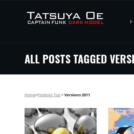
ト
ALL POSTS TAGGED VERS
Home
>
Findings Top
>
Versions 2011