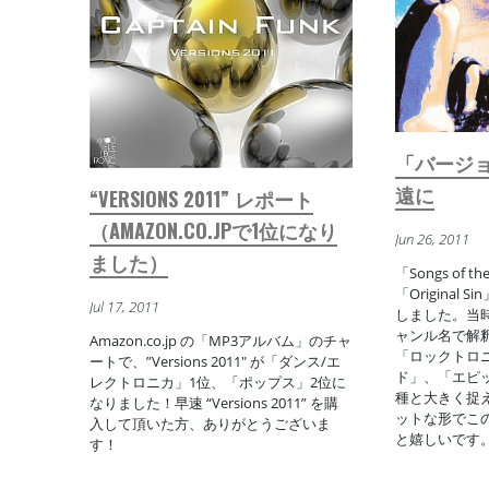
「バージ
遠に
“VERSIONS 2011” レポート
（AMAZON.CO.JPで1位になり
Jun 26, 2011
ました）
「Songs of 
「Original
Jul 17, 2011
しました。当
ャンル名で解
Amazon.co.jp の「MP3アルバム」のチャ
「ロックトロ
ートで、”Versions 2011″ が「ダンス/エ
ド」、「エピ
レクトロニカ」1位、「ポップス」2位に
種と大きく捉
なりました！早速 “Versions 2011” を購
ットな形でこ
入して頂いた方、ありがとうございま
と嬉しいです
す！