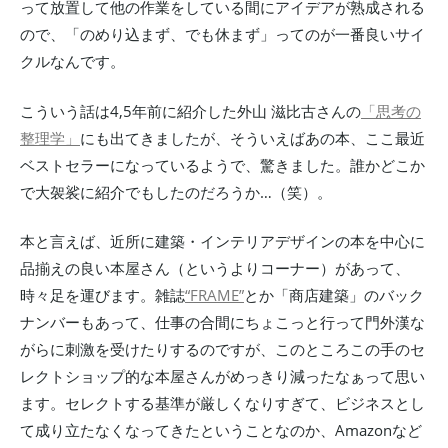
って放置して他の作業をしている間にアイデアが熟成される
ので、「のめり込まず、でも休まず」ってのが一番良いサイ
クルなんです。
こういう話は4,5年前に紹介した外山 滋比古さんの
「思考の
整理学」
にも出てきましたが、そういえばあの本、ここ最近
ベストセラーになっているようで、驚きました。誰かどこか
で大袈裟に紹介でもしたのだろうか…（笑）。
本と言えば、近所に建築・インテリアデザインの本を中心に
品揃えの良い本屋さん（というよりコーナー）があって、
時々足を運びます。雑誌
“FRAME”
とか「商店建築」のバック
ナンバーもあって、仕事の合間にちょこっと行って門外漢な
がらに刺激を受けたりするのですが、このところこの手のセ
レクトショップ的な本屋さんがめっきり減ったなぁって思い
ます。セレクトする基準が厳しくなりすぎて、ビジネスとし
て成り立たなくなってきたということなのか、Amazonなど