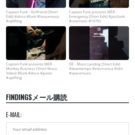
Captain Funk - Girlfriend (Short
Captain Funk presents MER -
Edit) #disco #funk #housemusic
Emergency (Short Edit) #jazzfunk
#uplifting
#cinematic #1970s
Captain Funk presents MER -
OE - Moon Landing (Short Edit)
Monkey Business (Short Music
#downtempo #electronica #idm
Video) #funk #disco #guitar
#spacemusic
#uplifting
FINDINGSメール購読
E-MAIL: