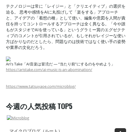
テクノロジーは常に「レイジー」と「クリエイティブ」の選択を
迫る。 思考や感情をAIに丸投げして「楽をする」アプローチ
と、アイデアの「着想の種」として使い、編集や意図を人間が責
任を持ってコントロールするアプローチは全く異なる。「今や誰
もがスタジオでAIを使っている」というグラミー賞のエグゼクテ
ィブのコメントが引用されているが、もしそれがレイジーな使い
方ばかりなのだとしたら、問題なのは技術ではなく使い手の姿勢
や業界の文化だろう。
Ari's Take「AI音楽は冒涜だ — “当たり前”にするのをやめよう」
https://aristake.com/ai-music-is-an-abomination/
https://www.tatsuyaoe.com/microblog/
今週の人気投稿 TOP5
マイクロブログ（ルート）