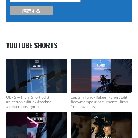
YOUTUBE SHORTS
OE - Sky High (Short Edit)
Captain Funk - Rakuen (Short Edit)
#electronic #funk #techno
#downtempo #instrumental #rnb
#contemporarymusic
#mellowbeats