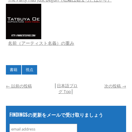
名前（アーティスト名義）の重み
書籍
視点
│
日本語ブロ
←
以前の投稿
次の投稿
→
グ Top
│
FINDINGSの更新をメールで受け取りましょう