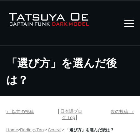
「選び方」を選んだ後
は？
│
日本語ブロ
←
以前の投稿
次の投稿
→
グ Top
│
Home
>
Findings Top
>
Gereral
>
「選び方」を選んだ後は？