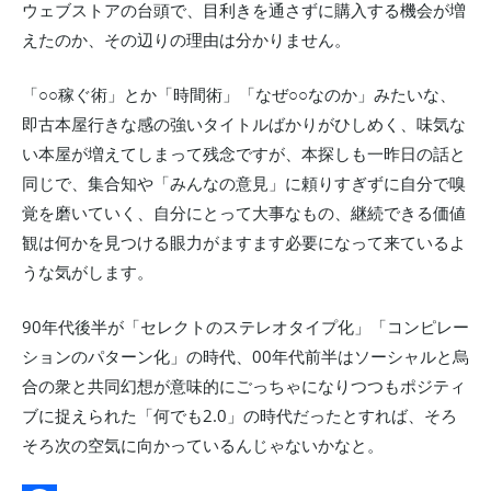
ウェブストアの台頭で、目利きを通さずに購入する機会が増
えたのか、その辺りの理由は分かりません。
「○○稼ぐ術」とか「時間術」「なぜ○○なのか」みたいな、
即古本屋行きな感の強いタイトルばかりがひしめく、味気な
い本屋が増えてしまって残念ですが、本探しも一昨日の話と
同じで、集合知や「みんなの意見」に頼りすぎずに自分で嗅
覚を磨いていく、自分にとって大事なもの、継続できる価値
観は何かを見つける眼力がますます必要になって来ているよ
うな気がします。
90年代後半が「セレクトのステレオタイプ化」「コンピレー
ションのパターン化」の時代、00年代前半はソーシャルと烏
合の衆と共同幻想が意味的にごっちゃになりつつもポジティ
ブに捉えられた「何でも2.0」の時代だったとすれば、そろ
そろ次の空気に向かっているんじゃないかなと。