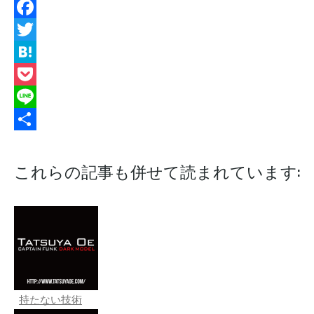
Facebook
Twitter
Hatena
Pocket
Line
共
有
これらの記事も併せて読まれています:
持たない技術