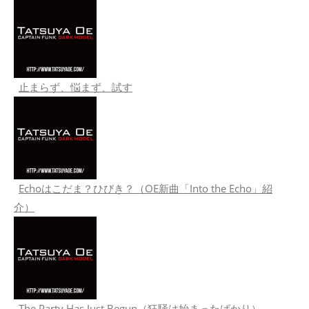
止まらず、悩まず、試す
Echoはこだま？ひびき？（OE新曲「Into the Echo」紹
介）
The Party Has Just Begun（狂騒は始まったばかり）