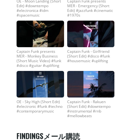
OE - Moon Landing (Short
Captain Funk presents
Edit) #downtempo
MER - Emergency (Short
#electronica #idm
Edit) #jazzfunk #cinematic
#spacemusic
#1970s
Captain Funk presents
Captain Funk - Girlfriend
MER - Monkey Business
(Short Edit) #disco #funk
(Short Music Video) #funk
#housemusic #uplifting
#disco #guitar #uplifting
OE - Sky High (Short Edit)
Captain Funk - Rakuen
#electronic #funk #techno
(Short Edit) #downtempo
#contemporarymusic
#instrumental #rnb
#mellowbeats
FINDINGSメール購読