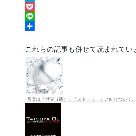
Hatena
Pocket
Line
共
有
これらの記事も併せて読まれていま
音楽は「世界（観）」「ストーリー」と結びついて