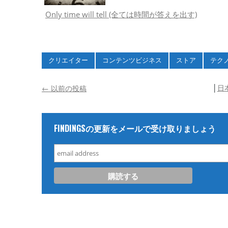
Only time will tell (全ては時間が答えを出す)
クリエイター
コンテンツビジネス
ストア
テク
│
日
←
以前の投稿
FINDINGSの更新をメールで受け取りましょう