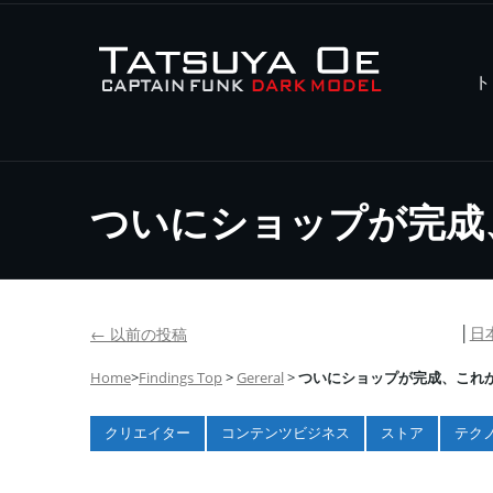
ト
ついにショップが完成
│
日
←
以前の投稿
Home
>
Findings Top
>
Gereral
>
ついにショップが完成、これ
クリエイター
コンテンツビジネス
ストア
テク