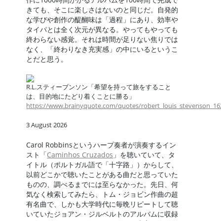
きても、そこに楽しさはないのと同じだ。自発的
な学びや創作の醍醐味は「過程」にあり、効率や
タイパとは全く次元が異なる。やってもやっても
終わらない感覚。それは時間が足りない焦りでは
なく、「終わりなき充実感」の中にいるというこ
とだと思う。
R.L.スティーブンソン「希望を持って旅をすること
は、目的地にたどり着くことに勝る」
https://www.brainyquote.com/quotes/robert_louis_stevenson_1
3 August 2026
Carol Robbinsというハープ奏者が演奏するイン
スト「
Caminhos Cruzados
」を聴いていて、タ
イトル（ポルトガル語で「十字路」）からして、
以前どこかで聴いたことがある曲だと思っていた
ものの、調べるまでには至らなかった。先日、何
気なく検索してみたら、トム・ジョビン作曲の超
有名曲で、しかも大学時代に毎晩リピートして聴
いていたジョアン・ジルベルトのアルバムに収録