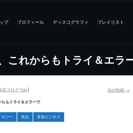
ップ
プロフィール
ディスコグラフィ
プレイリスト
、これからもトライ＆エラ
本語ブログ Top
│
次の投稿
→
からもトライ＆エラーで
ノロジー
視点
音楽ビジネス