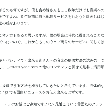
ぎるのも何ですが、僕も含め皆さんもここ数年だけでも音楽への
実ですよね。５年位前に自ら配信サービスを行おうと計画しはじ
世の感があります。
て考え方もあると思いますが、僕の場合は時代に呑まれることな
ていたいので、これからもこのウェブ周りのサービスに関しては
キャパシティで）出来る皆さんへの音楽の提供方法の試みの一つ
のtatsuyaoe.com の他のコンテンツと併せて是非ご活用頂
に提供できる方法を模索していきたいと考えています。具体的な
dings でも面白いニュースをお伝え出来るはずです。
・レガシー）」のお話はご存知ですよね？最近こういう雰囲気のグラフ