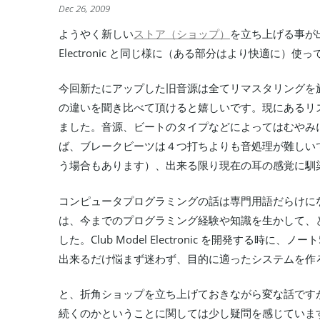
Dec 26, 2009
ようやく新しい
ストア（ショップ）
を立ち上げる事が出
Electronic と同じ様に（ある部分はより快適に）
今回新たにアップした旧音源は全てリマスタリングを
の違いを聞き比べて頂けると嬉しいです。現にあるリ
ました。音源、ビートのタイプなどによってはむやみ
ば、ブレークビーツは４つ打ちよりも音処理が難しい
う場合もあります）、出来る限り現在の耳の感覚に馴
コンピュータプログラミングの話は専門用語だらけに
は、今までのプログラミング経験や知識を生かして、
した。Club Model Electronic を開発する
出来るだけ悩まず迷わず、目的に適ったシステムを作
と、折角ショップを立ち上げておきながら変な話です
続くのかということに関しては少し疑問を感じていま