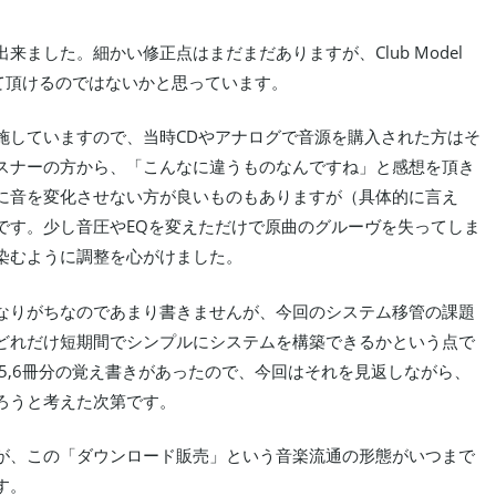
来ました。細かい修正点はまだまだありますが、Club Model
使って頂けるのではないかと思っています。
施していますので、当時CDやアナログで音源を購入された方はそ
スナーの方から、「こんなに違うものなんですね」と感想を頂き
に音を変化させない方が良いものもありますが（具体的に言え
です。少し音圧やEQを変えただけで原曲のグルーヴを失ってしま
染むように調整を心がけました。
なりがちなのであまり書きませんが、今回のシステム移管の課題
どれだけ短期間でシンプルにシステムを構築できるかという点で
時に、ノート5,6冊分の覚え書きがあったので、今回はそれを見返しながら、
ろうと考えた次第です。
が、この「ダウンロード販売」という音楽流通の形態がいつまで
す。