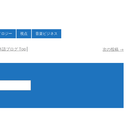
ノロジー
視点
音楽ビジネス
本語ブログ Top
│
次の投稿
→