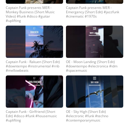
Captain Funk presents MER -
Captain Funk presents MER -
Monkey Business (Short Music
Emergency (Short Edit) #jazzfunk
Video) #funk #disco #guitar
#cinematic #1970s
#uplifting
Captain Funk - Rakuen (Short Edit)
OE - Moon Landing (Short Edit)
#downtempo #instrumental #rnb
#downtempo #electronica #idm
#mellowbeats
#spacemusic
Captain Funk - Girlfriend (Short
OE - Sky High (Short Edit)
Edit) #disco #funk #housemusic
#electronic #funk #techno
#uplifting
#contemporarymusic