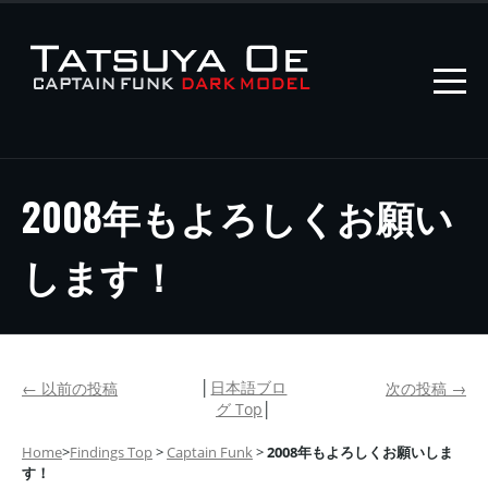
2008年もよろしくお願い
します！
│
日本語ブロ
←
以前の投稿
次の投稿
→
グ Top
│
Home
>
Findings Top
>
Captain Funk
>
2008年もよろしくお願いしま
す！