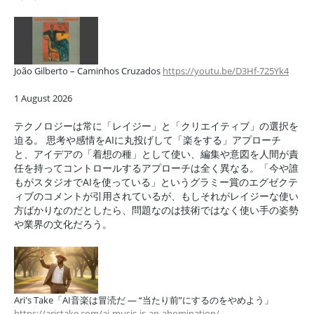
João Gilberto – Caminhos Cruzados
https://youtu.be/D3Hf-725Yk4
1 August 2026
テクノロジーは常に「レイジー」と「クリエイティブ」の選択を
迫る。 思考や感情をAIに丸投げして「楽をする」アプローチ
と、アイデアの「着想の種」として使い、編集や意図を人間が責
任を持ってコントロールするアプローチは全く異なる。「今や誰
もがスタジオでAIを使っている」というグラミー賞のエグゼクテ
ィブのコメントが引用されているが、もしそれがレイジーな使い
方ばかりなのだとしたら、問題なのは技術ではなく使い手の姿勢
や業界の文化だろう。
Ari's Take「AI音楽は冒涜だ — “当たり前”にするのをやめよう」
https://aristake.com/ai-music-is-an-abomination/