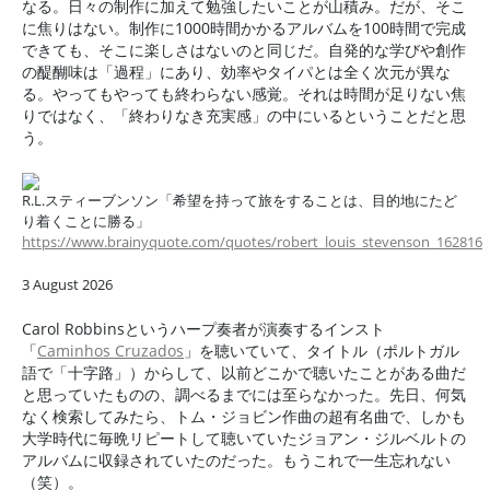
なる。日々の制作に加えて勉強したいことが山積み。だが、そこ
に焦りはない。制作に1000時間かかるアルバムを100時間で完成
できても、そこに楽しさはないのと同じだ。自発的な学びや創作
の醍醐味は「過程」にあり、効率やタイパとは全く次元が異な
る。やってもやっても終わらない感覚。それは時間が足りない焦
りではなく、「終わりなき充実感」の中にいるということだと思
う。
R.L.スティーブンソン「希望を持って旅をすることは、目的地にたど
り着くことに勝る」
https://www.brainyquote.com/quotes/robert_louis_stevenson_162816
3 August 2026
Carol Robbinsというハープ奏者が演奏するインスト
「
Caminhos Cruzados
」を聴いていて、タイトル（ポルトガル
語で「十字路」）からして、以前どこかで聴いたことがある曲だ
と思っていたものの、調べるまでには至らなかった。先日、何気
なく検索してみたら、トム・ジョビン作曲の超有名曲で、しかも
大学時代に毎晩リピートして聴いていたジョアン・ジルベルトの
アルバムに収録されていたのだった。もうこれで一生忘れない
（笑）。