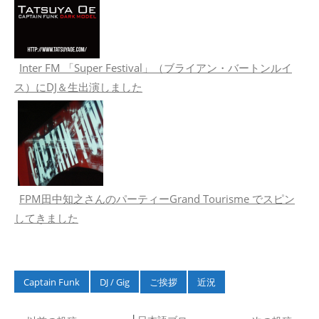
Inter FM 「Super Festival」（ブライアン・バートンルイ
ス）にDJ＆生出演しました
FPM田中知之さんのパーティーGrand Tourisme でスピン
してきました
Captain Funk
DJ / Gig
ご挨拶
近況